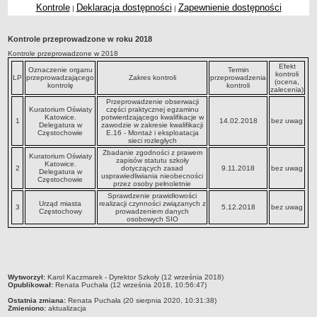
Kontrole
Deklaracja dostępności
Zapewnienie dostępności
|
|
Przedszkola Miejskie
ARCHIWUM SZKÓŁ I PLACÓWEK
Kontrole przeprowadzone w roku 2018
Zlikwidowane gimnazja
Kontrole przeprowadzone w 2018
Przekształcone szkoły i placówki
Efekt
Oznaczenie organu
Termin
kontroli
LP
przeprowadzającego
Zakres kontroli
przeprowadzenia
Wielofunkcyjna Placówka
(ocena,
kontrolę
kontroli
zalecenia)
SPECJALNE OŚRODKI SZKOLNO-WYCHOWAWCZE
Przeprowadzenie obserwacji
Kuratorium Oświaty
części praktycznej egzaminu
Specjalny Ośrodek nr 1
Katowice.
potwierdzającego kwalifikacje w
1
14.02.2018
bez uwag
Delegatura w
zawodzie w zakresie kwalifikacji
Specjalny Ośrodek nr 5
Częstochowie
E.16 - Montaż i eksploatacja
sieci rozległych
BURSA MIEJSKA
Zbadanie zgodności z prawem
Kuratorium Oświaty
zapisów statutu szkoły
Dane podstawowe
Katowice.
2
dotyczących zasad
9.11.2018
bez uwag
Delegatura w
usprawiedliwiania nieobecności
Częstochowie
Statut
przez osoby pełnoletnie
Sprawdzenie prawidłowości
Majątek
Urząd miasta
realizacji czynności związanych z
3
5.12.2018
bez uwag
Częstochowy
prowadzeniem danych
Godziny dyżurów
osobowych SIO
Ogłoszenie
Zarządzenia
Kontrole
metryczka
Wytworzył:
Karol Kaczmarek - Dyrektor Szkoły (12 września 2018)
Opublikował:
Renata Puchała (12 września 2018, 10:56:47)
Rejestry, ewidencje, archiwa
Ostatnia zmiana:
Renata Puchała (20 sierpnia 2020, 10:31:38)
Zmieniono:
aktualizacja
Sprawozdania