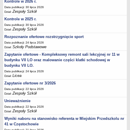
UDOSTĘPNIANIE INFORMACJI PUBLICZNEJ
Kontrole w 2026 r.
OCHRONA DANYCH OSOBOWYCH
Data publikacji: 30 lipca 2026
Zespoły Szkół
Dział:
Kontrole w 2025 r.
Data publikacji: 30 lipca 2026
Zespoły Szkół
Dział:
Rozpoznanie ofertowe rozstrzygnięcie sport
Data publikacji: 24 lipca 2026
Szkoły Podstawowe
Dział:
Zapytanie ofertowe - Kompleksowy remont sali lekcyjnej nr 11 w
budynku VII LO oraz malowanie części klatki schodowej w
budynku VII LO.
Data publikacji: 24 lipca 2026
Licea
Dział:
Zapytanie ofertowe nr 3/2026
Data publikacji: 22 lipca 2026
Zespoły Szkół
Dział:
Unieważnienie
Data publikacji: 22 lipca 2026
Zespoły Szkół
Dział:
Wyniki naboru na stanowisko referenta w Miejskim Przedszkolu nr
41 w Częstochowie
Data publikacji: 21 lipca 2026