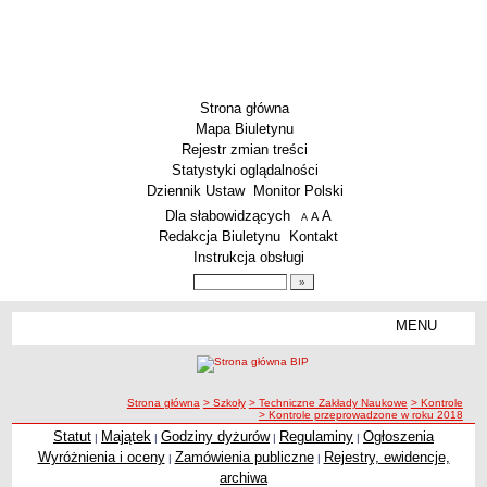
Strona główna
Mapa Biuletynu
Rejestr zmian treści
Statystyki oglądalności
Dziennik Ustaw
Monitor Polski
Menu dodatkowe
Dla słabowidzących
A
powiększ czcionkę
A
standardowy rozmiar czcionki
A
pomniejsz czcionkę
Redakcja Biuletynu
Kontakt
Instrukcja obsługi
Wyszukiwarka artykułów
Szukaj
MENU
Menu
SZKOŁY
Szkoły Podstawowe
ścieżka nawigacji
Strona główna
> Szkoły
> Techniczne Zakłady Naukowe
> Kontrole
Licea
> Kontrole przeprowadzone w roku 2018
Zespoły Szkół
Statut
Majątek
Godziny dyżurów
Regulaminy
Ogłoszenia
|
|
|
|
Wyróżnienia i oceny
Zamówienia publiczne
Rejestry, ewidencje,
|
|
Techniczne Zakłady Naukowe
archiwa
PRZEDSZKOLA