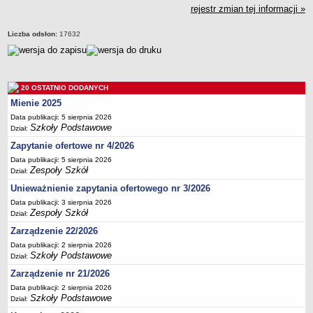
rejestr zmian tej informacji »
Deklaracja dostępności
PORADNIE PSYCHOLOGICZNO-PEDAGOGICZNE
Liczba odsłon:
17632
Zespół Poradni
BIURO FINANSÓW OŚWIATY
Dane podstawowe
20 OSTATNIO DODANYCH
Statut
Mienie 2025
Majątek
Data publikacji: 5 sierpnia 2026
Szkoły Podstawowe
Godziny dyżurów
Dział:
Zapytanie ofertowe nr 4/2026
Ogłoszenia
Data publikacji: 5 sierpnia 2026
Zarządzenia
Zespoły Szkół
Dział:
Rejestry, ewidencje, archiwa
Unieważnienie zapytania ofertowego nr 3/2026
Kontrole
Data publikacji: 3 sierpnia 2026
Zespoły Szkół
Dział:
PONOWNE WYKORZYSTYWANIE
Zarządzenie 22/2026
Sprawozdania
Data publikacji: 2 sierpnia 2026
Deklaracja dostępności
Szkoły Podstawowe
Dział:
DEKLARACJA DOSTĘPNOŚCI
Zarządzenie nr 21/2026
OŚWIADCZENIA MAJĄTKOWE
Data publikacji: 2 sierpnia 2026
Szkoły Podstawowe
Dział:
PONOWNE WYKORZYSTYWANIE