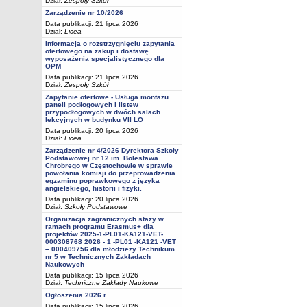
Dział:
Zespoły Szkół
Zarządzenie nr 10/2026
Data publikacji: 21 lipca 2026
Dział:
Licea
Informacja o rozstrzygnięciu zapytania
ofertowego na zakup i dostawę
wyposażenia specjalistycznego dla
OPM
Data publikacji: 21 lipca 2026
Dział:
Zespoły Szkół
Zapytanie ofertowe - Usługa montażu
paneli podłogowych i listew
przypodłogowych w dwóch salach
lekcyjnych w budynku VII LO
Data publikacji: 20 lipca 2026
Dział:
Licea
Zarządzenie nr 4/2026 Dyrektora Szkoły
Podstawowej nr 12 im. Bolesława
Chrobrego w Częstochowie w sprawie
powołania komisji do przeprowadzenia
egzaminu poprawkowego z języka
angielskiego, historii i fizyki.
Data publikacji: 20 lipca 2026
Dział:
Szkoły Podstawowe
Organizacja zagranicznych staży w
ramach programu Erasmus+ dla
projektów 2025-1-PL01-KA121-VET-
000308768 2026 - 1 -PL01 -KA121 -VET
– 000409756 dla młodzieży Technikum
nr 5 w Technicznych Zakładach
Naukowych
Data publikacji: 15 lipca 2026
Dział:
Techniczne Zakłady Naukowe
Ogłoszenia 2026 r.
Data publikacji: 15 lipca 2026