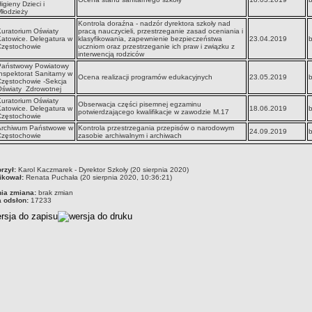
igieny Dzieci i
łodzieży
Kontrola doraźna - nadzór dyrektora szkoły nad
uratorium Oświaty
pracą nauczycieli, przestrzeganie zasad oceniania i
atowice. Delegatura w
klasyfikowania, zapewnienie bezpieczeństwa
23.04.2019
Częstochowie
uczniom oraz przestrzeganie ich praw i związku z
interwencją rodziców
Państwowy Powiatowy
nspektorat Sanitarny w
Ocena realizacji programów edukacyjnych
23.05.2019
Częstochowie -Sekcja
Oświaty Zdrowotnej
uratorium Oświaty
Obserwacja części pisemnej egzaminu
atowice. Delegatura w
18.06.2019
potwierdzającego kwalifikacje w zawodzie M.17
Częstochowie
Archiwum Państwowe w
Kontrola przestrzegania przepisów o narodowym
24.09.2019
Częstochowie
zasobie archiwalnym i archiwach
czka
rzył:
Karol Kaczmarek - Dyrektor Szkoły (20 sierpnia 2020)
ikował:
Renata Puchała (20 sierpnia 2020, 10:36:21)
nia zmiana:
brak zmian
a odsłon:
17233