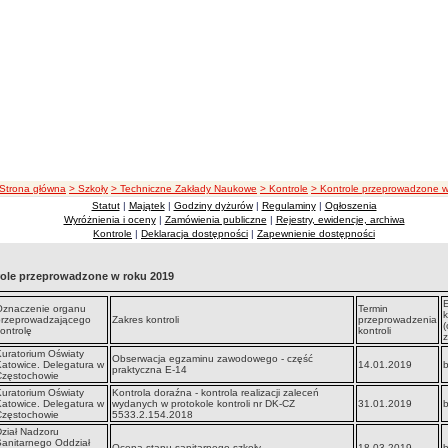
ścieżka nawigacji
Strona główna
> Szkoły
> Techniczne Zakłady Naukowe
> Kontrole
> Kontrole przeprowadzone 
Statut
|
Majątek
|
Godziny dyżurów
|
Regulaminy
|
Ogłoszenia
Wyróżnienia i oceny
|
Zamówienia publiczne
|
Rejestry, ewidencje, archiwa
Kontrole
|
Deklaracja dostępności
|
Zapewnienie dostępności
ole przeprowadzone w roku 2019
E
Oznaczenie organu
Termin
k
przeprowadzającego
Zakres kontroli
przeprowadzenia
(
ontrolę
kontroli
z
uratorium Oświaty
Obserwacja egzaminu zawodowego - część
atowice. Delegatura w
14.01.2019
praktyczna E-14
Częstochowie
uratorium Oświaty
Kontrola doraźna - kontrola realizacji zaleceń
atowice. Delegatura w
wydanych w protokole kontroli nr DK-CZ
31.01.2019
Częstochowie
5533.2.154.2018
ział Nadzoru
anitarnego Oddział
Ocena stanu sanitarnego szkoły
18.03.2019