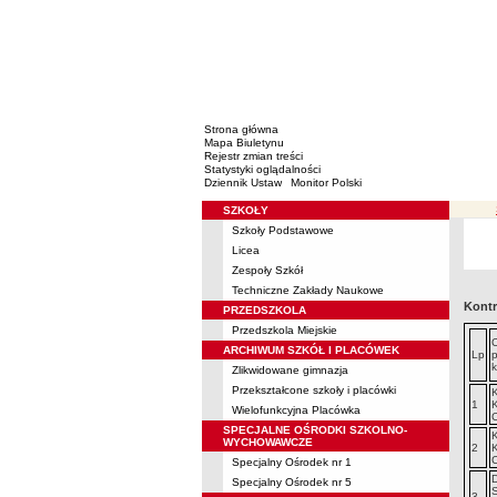
Strona główna
Mapa Biuletynu
Rejestr zmian treści
Statystyki oglądalności
Dziennik Ustaw
Monitor Polski
SZKOŁY
Menu
Szkoły Podstawowe
Licea
Zespoły Szkół
Techniczne Zakłady Naukowe
Kontr
PRZEDSZKOLA
Przedszkola Miejskie
ARCHIWUM SZKÓŁ I PLACÓWEK
Lp
k
Zlikwidowane gimnazja
Przekształcone szkoły i placówki
K
1
K
Wielofunkcyjna Placówka
SPECJALNE OŚRODKI SZKOLNO-
K
WYCHOWAWCZE
2
K
Specjalny Ośrodek nr 1
D
Specjalny Ośrodek nr 5
S
3