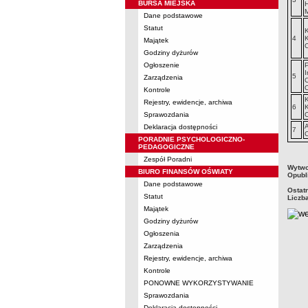
BURSA MIEJSKA
H
M
Dane podstawowe
Statut
K
4
K
Majątek
Godziny dyżurów
Ogłoszenie
I
5
Zarządzenia
Kontrole
K
Rejestry, ewidencje, archiwa
6
K
Sprawozdania
Deklaracja dostępności
7
PORADNIE PSYCHOLOGICZNO-
PEDAGOGICZNE
Zespół Poradni
metry
Wytwo
BIURO FINANSÓW OŚWIATY
Opubl
Dane podstawowe
Ostat
Statut
Liczb
Majątek
Godziny dyżurów
Ogłoszenia
Zarządzenia
Rejestry, ewidencje, archiwa
Kontrole
PONOWNE WYKORZYSTYWANIE
Sprawozdania
Deklaracja dostępności