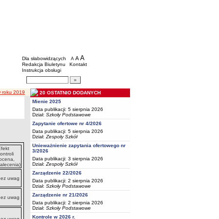
BIP - Oświata Częstochowa
Menu dodatkowe
A
powiększ czcionkę
A
standardowy rozmiar czcionki
Dla słabowidzących
A
pomniejsz czcionkę
Redakcja Biuletynu
Kontakt
Instrukcja obsługi
Wyszukiwarka artykułów
Szukaj
w roku 2019
20 OSTATNIO DODANYCH
Mienie 2025
Data publikacji: 5 sierpnia 2026
Dział:
Szkoły Podstawowe
Zapytanie ofertowe nr 4/2026
Data publikacji: 5 sierpnia 2026
Dział:
Zespoły Szkół
Unieważnienie zapytania ofertowego nr
fekt
3/2026
ontroli
Data publikacji: 3 sierpnia 2026
ocena,
Dział:
Zespoły Szkół
alecenia)
Zarządzenie 22/2026
bez uwag
Data publikacji: 2 sierpnia 2026
Dział:
Szkoły Podstawowe
Zarządzenie nr 21/2026
bez uwag
Data publikacji: 2 sierpnia 2026
Dział:
Szkoły Podstawowe
Kontrole w 2026 r.
bez uwag