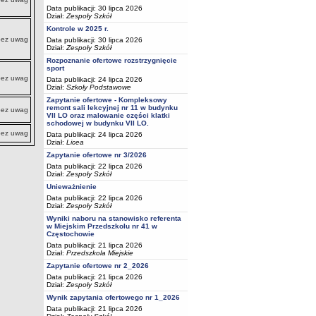
Data publikacji: 30 lipca 2026
Dział:
Zespoły Szkół
Kontrole w 2025 r.
bez uwag
Data publikacji: 30 lipca 2026
Dział:
Zespoły Szkół
Rozpoznanie ofertowe rozstrzygnięcie
sport
bez uwag
Data publikacji: 24 lipca 2026
Dział:
Szkoły Podstawowe
Zapytanie ofertowe - Kompleksowy
remont sali lekcyjnej nr 11 w budynku
bez uwag
VII LO oraz malowanie części klatki
schodowej w budynku VII LO.
bez uwag
Data publikacji: 24 lipca 2026
Dział:
Licea
Zapytanie ofertowe nr 3/2026
Data publikacji: 22 lipca 2026
Dział:
Zespoły Szkół
Unieważnienie
Data publikacji: 22 lipca 2026
Dział:
Zespoły Szkół
Wyniki naboru na stanowisko referenta
w Miejskim Przedszkolu nr 41 w
Częstochowie
Data publikacji: 21 lipca 2026
Dział:
Przedszkola Miejskie
Zapytanie ofertowe nr 2_2026
Data publikacji: 21 lipca 2026
Dział:
Zespoły Szkół
Wynik zapytania ofertowego nr 1_2026
Data publikacji: 21 lipca 2026