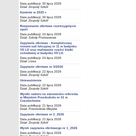
Data publikacji: 30 lipca 2026
Dział:
Zespoły Szkół
Kontrole w 2025 r.
Data publikacji: 30 lipca 2026
Dział:
Zespoły Szkół
Rozpoznanie ofertowe rozstrzygnięcie
sport
Data publikacji: 24 lipca 2026
Dział:
Szkoły Podstawowe
Zapytanie ofertowe - Kompleksowy
remont sali lekcyjnej nr 11 w budynku
VII LO oraz malowanie części klatki
schodowej w budynku VII LO.
Data publikacji: 24 lipca 2026
Dział:
Licea
Zapytanie ofertowe nr 3/2026
Data publikacji: 22 lipca 2026
Dział:
Zespoły Szkół
Unieważnienie
Data publikacji: 22 lipca 2026
Dział:
Zespoły Szkół
Wyniki naboru na stanowisko referenta
w Miejskim Przedszkolu nr 41 w
Częstochowie
Data publikacji: 21 lipca 2026
Dział:
Przedszkola Miejskie
Zapytanie ofertowe nr 2_2026
Data publikacji: 21 lipca 2026
Dział:
Zespoły Szkół
Wynik zapytania ofertowego nr 1_2026
Data publikacji: 21 lipca 2026