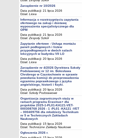
Dział:
Zespoły Szkół
Zarządzenie nr 10/2026
Data publikacji: 21 lipca 2026
Dział:
Licea
Informacja o rozstrzygnięciu zapytania
ofertowego na zakup i dostawę
wyposażenia specjalistycznego dla
OPM
Data publikacji: 21 lipca 2026
Dział:
Zespoły Szkół
Zapytanie ofertowe - Usługa montażu
paneli podłogowych i listew
przypodłogowych w dwóch salach
lekcyjnych w budynku VII LO
Data publikacji: 20 lipca 2026
Dział:
Licea
Zarządzenie nr 4/2026 Dyrektora Szkoły
Podstawowej nr 12 im. Bolesława
Chrobrego w Częstochowie w sprawie
powołania komisji do przeprowadzenia
egzaminu poprawkowego z języka
angielskiego, historii i fizyki.
Data publikacji: 20 lipca 2026
Dział:
Szkoły Podstawowe
Organizacja zagranicznych staży w
ramach programu Erasmus+ dla
projektów 2025-1-PL01-KA121-VET-
000308768 2026 - 1 -PL01 -KA121 -VET
– 000409756 dla młodzieży Technikum
nr 5 w Technicznych Zakładach
Naukowych
Data publikacji: 15 lipca 2026
Dział:
Techniczne Zakłady Naukowe
Ogłoszenia 2026 r.
Data publikacji: 15 lipca 2026