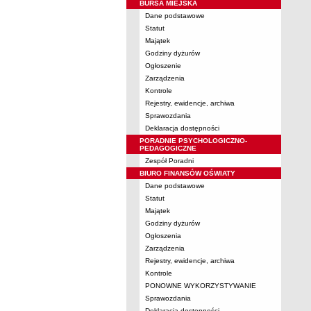
BURSA MIEJSKA
Dane podstawowe
Statut
Majątek
Godziny dyżurów
Ogłoszenie
Zarządzenia
Kontrole
Rejestry, ewidencje, archiwa
Sprawozdania
Deklaracja dostępności
PORADNIE PSYCHOLOGICZNO-
PEDAGOGICZNE
Zespół Poradni
BIURO FINANSÓW OŚWIATY
Dane podstawowe
Statut
Majątek
Godziny dyżurów
Ogłoszenia
Zarządzenia
Rejestry, ewidencje, archiwa
Kontrole
PONOWNE WYKORZYSTYWANIE
Sprawozdania
Deklaracja dostępności