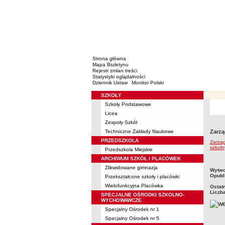
Strona główna
Mapa Biuletynu
Rejestr zmian treści
Statystyki oglądalności
Dziennik Ustaw
Monitor Polski
SZKOŁY
Menu
Szkoły Podstawowe
Licea
Zespoły Szkół
Techniczne Zakłady Naukowe
Zarzą
PRZEDSZKOLA
Zarząd
szkol
Przedszkola Miejskie
ARCHIWUM SZKÓŁ I PLACÓWEK
Zlikwidowane gimnazja
metry
Wytwo
Opubl
Przekształcone szkoły i placówki
Wielofunkcyjna Placówka
Ostat
Liczb
SPECJALNE OŚRODKI SZKOLNO-
WYCHOWAWCZE
Specjalny Ośrodek nr 1
Specjalny Ośrodek nr 5