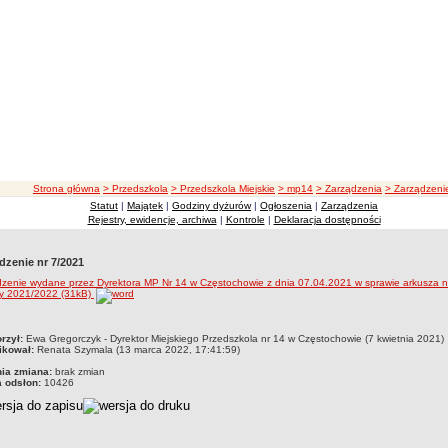
ścieżka nawigacji
Strona główna
> Przedszkola
> Przedszkola Miejskie
> mp14
> Zarządzenia
> Zarządzeni
Statut
|
Majątek
|
Godziny dyżurów
|
Ogłoszenia
|
Zarządzenia
Rejestry, ewidencje, archiwa
|
Kontrole
|
Deklaracja dostępności
dzenie nr 7/2021
zenie wydane przez Dyrektora MP Nr 14 w Częstochowie z dnia 07.04.2021 w sprawie arkusza n
ny 2021/2022 (31kB)
czka
rzył:
Ewa Gregorczyk - Dyrektor Miejskiego Przedszkola nr 14 w Częstochowie (7 kwietnia 2021)
ikował:
Renata Szymala (13 marca 2022, 17:41:59)
nia zmiana:
brak zmian
a odsłon:
10426