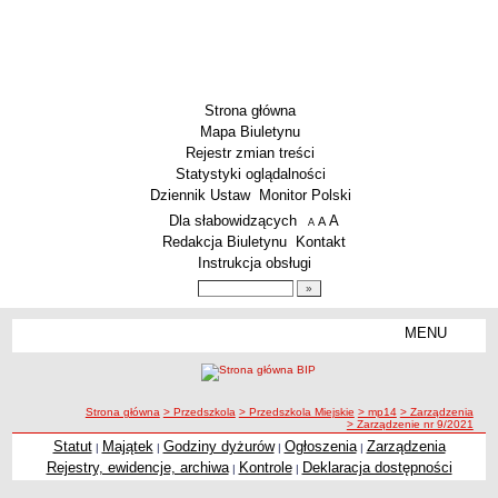
Strona główna
Mapa Biuletynu
Rejestr zmian treści
Statystyki oglądalności
Dziennik Ustaw
Monitor Polski
Menu dodatkowe
Dla słabowidzących
A
powiększ czcionkę
A
standardowy rozmiar czcionki
A
pomniejsz czcionkę
Redakcja Biuletynu
Kontakt
Instrukcja obsługi
Wyszukiwarka artykułów
Szukaj
MENU
Menu
SZKOŁY
Szkoły Podstawowe
ścieżka nawigacji
Strona główna
> Przedszkola
> Przedszkola Miejskie
> mp14
> Zarządzenia
Licea
> Zarządzenie nr 9/2021
Zespoły Szkół
Statut
Majątek
Godziny dyżurów
Ogłoszenia
Zarządzenia
|
|
|
|
Rejestry, ewidencje, archiwa
Kontrole
Deklaracja dostępności
|
|
Techniczne Zakłady Naukowe
PRZEDSZKOLA