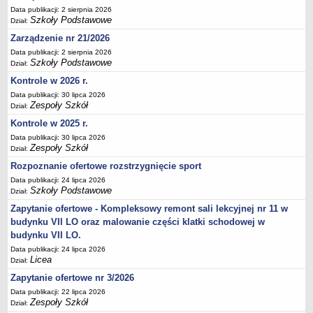
Data publikacji: 2 sierpnia 2026
Deklaracja dostępności
Szkoły Podstawowe
Dział:
PORADNIE PSYCHOLOGICZNO-PEDAGOGICZNE
Zarządzenie nr 21/2026
Zespół Poradni
Data publikacji: 2 sierpnia 2026
BIURO FINANSÓW OŚWIATY
Szkoły Podstawowe
Dział:
Dane podstawowe
Kontrole w 2026 r.
Statut
Data publikacji: 30 lipca 2026
Zespoły Szkół
Dział:
Majątek
Kontrole w 2025 r.
Godziny dyżurów
Data publikacji: 30 lipca 2026
Ogłoszenia
Zespoły Szkół
Dział:
Zarządzenia
Rozpoznanie ofertowe rozstrzygnięcie sport
Data publikacji: 24 lipca 2026
Rejestry, ewidencje, archiwa
Szkoły Podstawowe
Dział:
Kontrole
Zapytanie ofertowe - Kompleksowy remont sali lekcyjnej nr 11 w
PONOWNE WYKORZYSTYWANIE
budynku VII LO oraz malowanie części klatki schodowej w
budynku VII LO.
Sprawozdania
Data publikacji: 24 lipca 2026
Deklaracja dostępności
Licea
Dział:
DEKLARACJA DOSTĘPNOŚCI
Zapytanie ofertowe nr 3/2026
OŚWIADCZENIA MAJĄTKOWE
Data publikacji: 22 lipca 2026
PONOWNE WYKORZYSTYWANIE
Zespoły Szkół
Dział: