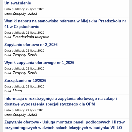
UDOSTĘPNIANIE INFORMACJI PUBLICZNEJ
Unieważnienie
OCHRONA DANYCH OSOBOWYCH
Data publikacji: 22 lipca 2026
Zespoły Szkół
Dział:
Wyniki naboru na stanowisko referenta w Miejskim Przedszkolu nr
41 w Częstochowie
Data publikacji: 21 lipca 2026
Przedszkola Miejskie
Dział:
Zapytanie ofertowe nr 2_2026
Data publikacji: 21 lipca 2026
Zespoły Szkół
Dział:
Wynik zapytania ofertowego nr 1_2026
Data publikacji: 21 lipca 2026
Zespoły Szkół
Dział:
Zarządzenie nr 10/2026
Data publikacji: 21 lipca 2026
Licea
Dział:
Informacja o rozstrzygnięciu zapytania ofertowego na zakup i
dostawę wyposażenia specjalistycznego dla OPM
Data publikacji: 21 lipca 2026
Zespoły Szkół
Dział:
Zapytanie ofertowe - Usługa montażu paneli podłogowych i listew
przypodłogowych w dwóch salach lekcyjnych w budynku VII LO