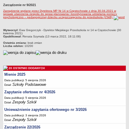
Zarządzenie nr 9/2021
Przedszkola Miejskie
Zarządzenie wydane przez Dyrektora MP Nr 14 w Częstochowie z dnia 30.04.2021 w
ARCHIWUM SZKÓŁ I PLACÓWEK
sprawie utworzenia zespołu do spraw planowania i koordynowania udzielania pomocy
psychologiczno – pedagogicznej dziecku uczęszczającemu do przedszkola (15kB)
Zlikwidowane gimnazja
Przekształcone szkoły i placówki
metryczka
Wytworzył:
Ewa Gregorczyk - Dyrektor Miejskiego Przedszkola nr 14 w Częstochowie (30
Wielofunkcyjna Placówka
kwietnia 2021)
Opublikował:
Renata Szymala (13 marca 2022, 18:11:08)
SPECJALNE OŚRODKI SZKOLNO-WYCHOWAWCZE
Ostatnia zmiana:
brak zmian
Specjalny Ośrodek nr 1
Liczba odsłon:
10200
Specjalny Ośrodek nr 5
BURSA MIEJSKA
Dane podstawowe
20 OSTATNIO DODANYCH
Statut
Mienie 2025
Data publikacji: 5 sierpnia 2026
Majątek
Szkoły Podstawowe
Dział:
Godziny dyżurów
Zapytanie ofertowe nr 4/2026
Ogłoszenie
Data publikacji: 5 sierpnia 2026
Zespoły Szkół
Dział:
Zarządzenia
Unieważnienie zapytania ofertowego nr 3/2026
Kontrole
Data publikacji: 3 sierpnia 2026
Rejestry, ewidencje, archiwa
Zespoły Szkół
Dział:
Sprawozdania
Zarządzenie 22/2026