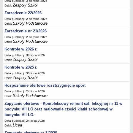
Data publikacji: 3 sierpnia 2026
Deklaracja dostępności
Zespoły Szkół
Dział:
PORADNIE PSYCHOLOGICZNO-PEDAGOGICZNE
Zarządzenie 22/2026
Zespół Poradni
Data publikacji: 2 sierpnia 2026
Szkoły Podstawowe
Dział:
BIURO FINANSÓW OŚWIATY
Zarządzenie nr 21/2026
Dane podstawowe
Data publikacji: 2 sierpnia 2026
Statut
Szkoły Podstawowe
Dział:
Majątek
Kontrole w 2026 r.
Godziny dyżurów
Data publikacji: 30 lipca 2026
Zespoły Szkół
Dział:
Ogłoszenia
Kontrole w 2025 r.
Zarządzenia
Data publikacji: 30 lipca 2026
Rejestry, ewidencje, archiwa
Zespoły Szkół
Dział:
Kontrole
Rozpoznanie ofertowe rozstrzygnięcie sport
Data publikacji: 24 lipca 2026
PONOWNE WYKORZYSTYWANIE
Szkoły Podstawowe
Dział:
Sprawozdania
Zapytanie ofertowe - Kompleksowy remont sali lekcyjnej nr 11 w
Deklaracja dostępności
budynku VII LO oraz malowanie części klatki schodowej w
budynku VII LO.
DEKLARACJA DOSTĘPNOŚCI
Data publikacji: 24 lipca 2026
OŚWIADCZENIA MAJĄTKOWE
Licea
Dział:
PONOWNE WYKORZYSTYWANIE
Zapytanie ofertowe nr 3/2026