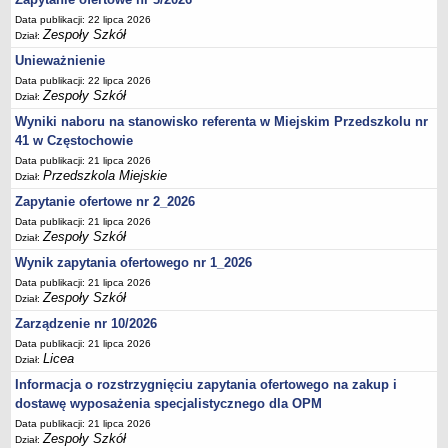
UDOSTĘPNIANIE INFORMACJI PUBLICZNEJ
Data publikacji: 22 lipca 2026
OCHRONA DANYCH OSOBOWYCH
Zespoły Szkół
Dział:
Unieważnienie
Data publikacji: 22 lipca 2026
Zespoły Szkół
Dział:
Wyniki naboru na stanowisko referenta w Miejskim Przedszkolu nr
41 w Częstochowie
Data publikacji: 21 lipca 2026
Przedszkola Miejskie
Dział:
Zapytanie ofertowe nr 2_2026
Data publikacji: 21 lipca 2026
Zespoły Szkół
Dział:
Wynik zapytania ofertowego nr 1_2026
Data publikacji: 21 lipca 2026
Zespoły Szkół
Dział:
Zarządzenie nr 10/2026
Data publikacji: 21 lipca 2026
Licea
Dział:
Informacja o rozstrzygnięciu zapytania ofertowego na zakup i
dostawę wyposażenia specjalistycznego dla OPM
Data publikacji: 21 lipca 2026
Zespoły Szkół
Dział: