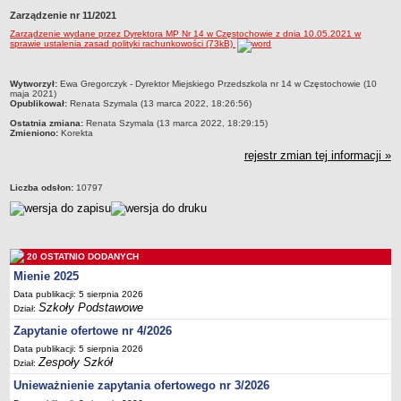
Zarządzenie nr 11/2021
Przedszkola Miejskie
Zarządzenie wydane przez Dyrektora MP Nr 14 w Częstochowie z dnia 10.05.2021 w
ARCHIWUM SZKÓŁ I PLACÓWEK
sprawie ustalenia zasad polityki rachunkowości (73kB)
Zlikwidowane gimnazja
Przekształcone szkoły i placówki
metryczka
Wytworzył:
Ewa Gregorczyk - Dyrektor Miejskiego Przedszkola nr 14 w Częstochowie (10
maja 2021)
Wielofunkcyjna Placówka
Opublikował:
Renata Szymala (13 marca 2022, 18:26:56)
Ostatnia zmiana:
Renata Szymala (13 marca 2022, 18:29:15)
SPECJALNE OŚRODKI SZKOLNO-WYCHOWAWCZE
Zmieniono:
Korekta
Specjalny Ośrodek nr 1
rejestr zmian tej informacji »
Specjalny Ośrodek nr 5
BURSA MIEJSKA
Liczba odsłon:
10797
Dane podstawowe
Statut
Majątek
20 OSTATNIO DODANYCH
Mienie 2025
Godziny dyżurów
Data publikacji: 5 sierpnia 2026
Ogłoszenie
Szkoły Podstawowe
Dział:
Zarządzenia
Zapytanie ofertowe nr 4/2026
Kontrole
Data publikacji: 5 sierpnia 2026
Zespoły Szkół
Dział:
Rejestry, ewidencje, archiwa
Unieważnienie zapytania ofertowego nr 3/2026
Sprawozdania