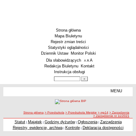
Strona główna
Mapa Biuletynu
Rejestr zmian treści
Statystyki oglądalności
Dziennik Ustaw
Monitor Polski
Menu dodatkowe
Dla słabowidzących
A
powiększ czcionkę
A
standardowy rozmiar czcionki
A
pomniejsz czcionkę
Redakcja Biuletynu
Kontakt
Instrukcja obsługi
Wyszukiwarka artykułów
Szukaj
MENU
Menu
SZKOŁY
Szkoły Podstawowe
ścieżka nawigacji
Strona główna
> Przedszkola
> Przedszkola Miejskie
> mp14
> Zarządzenia
Licea
> Zarządzenie nr 11/2021
Zespoły Szkół
Statut
Majątek
Godziny dyżurów
Ogłoszenia
Zarządzenia
|
|
|
|
Rejestry, ewidencje, archiwa
Kontrole
Deklaracja dostępności
|
|
Techniczne Zakłady Naukowe
PRZEDSZKOLA