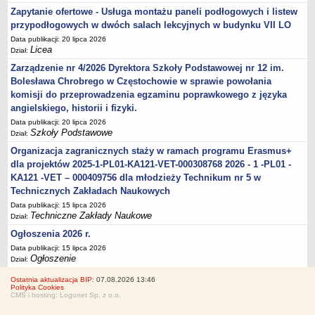
Zapytanie ofertowe - Usługa montażu paneli podłogowych i listew
przypodłogowych w dwóch salach lekcyjnych w budynku VII LO
Data publikacji: 20 lipca 2026
Licea
Dział:
Zarządzenie nr 4/2026 Dyrektora Szkoły Podstawowej nr 12 im.
Bolesława Chrobrego w Częstochowie w sprawie powołania
komisji do przeprowadzenia egzaminu poprawkowego z języka
angielskiego, historii i fizyki.
Data publikacji: 20 lipca 2026
Szkoły Podstawowe
Dział:
Organizacja zagranicznych staży w ramach programu Erasmus+
dla projektów 2025-1-PL01-KA121-VET-000308768 2026 - 1 -PL01 -
KA121 -VET – 000409756 dla młodzieży Technikum nr 5 w
Technicznych Zakładach Naukowych
Data publikacji: 15 lipca 2026
Techniczne Zakłady Naukowe
Dział:
Ogłoszenia 2026 r.
Data publikacji: 15 lipca 2026
Ogłoszenie
Dział:
Ostatnia aktualizacja BIP:
07.08.2026 13:46
Polityka Cookies
CMS i hosting: Logonet Sp. z o.o.