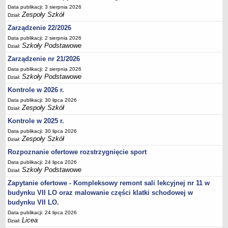
Data publikacji: 3 sierpnia 2026
Deklaracja dostępności
Zespoły Szkół
Dział:
PORADNIE PSYCHOLOGICZNO-PEDAGOGICZNE
Zarządzenie 22/2026
Zespół Poradni
Data publikacji: 2 sierpnia 2026
BIURO FINANSÓW OŚWIATY
Szkoły Podstawowe
Dział:
Dane podstawowe
Zarządzenie nr 21/2026
Statut
Data publikacji: 2 sierpnia 2026
Szkoły Podstawowe
Dział:
Majątek
Kontrole w 2026 r.
Godziny dyżurów
Data publikacji: 30 lipca 2026
Ogłoszenia
Zespoły Szkół
Dział:
Zarządzenia
Kontrole w 2025 r.
Data publikacji: 30 lipca 2026
Rejestry, ewidencje, archiwa
Zespoły Szkół
Dział:
Kontrole
Rozpoznanie ofertowe rozstrzygnięcie sport
PONOWNE WYKORZYSTYWANIE
Data publikacji: 24 lipca 2026
Szkoły Podstawowe
Dział:
Sprawozdania
Zapytanie ofertowe - Kompleksowy remont sali lekcyjnej nr 11 w
Deklaracja dostępności
budynku VII LO oraz malowanie części klatki schodowej w
DEKLARACJA DOSTĘPNOŚCI
budynku VII LO.
OŚWIADCZENIA MAJĄTKOWE
Data publikacji: 24 lipca 2026
PONOWNE WYKORZYSTYWANIE
Licea
Dział: