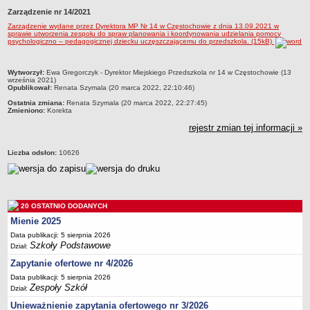
Zarządzenie nr 14/2021
Przedszkola Miejskie
Zarządzenie wydane przez Dyrektora MP Nr 14 w Częstochowie z dnia 13.09.2021 w
ARCHIWUM SZKÓŁ I PLACÓWEK
sprawie utworzenia zespołu do spraw planowania i koordynowania udzielania pomocy
psychologiczno – pedagogicznej dziecku uczęszczającemu do przedszkola. (15kB)
Zlikwidowane gimnazja
Przekształcone szkoły i placówki
metryczka
Wytworzył:
Ewa Gregorczyk - Dyrektor Miejskiego Przedszkola nr 14 w Częstochowie (13
Wielofunkcyjna Placówka
września 2021)
Opublikował:
Renata Szymala (20 marca 2022, 22:10:46)
SPECJALNE OŚRODKI SZKOLNO-WYCHOWAWCZE
Ostatnia zmiana:
Renata Szymala (20 marca 2022, 22:27:45)
Specjalny Ośrodek nr 1
Zmieniono:
Korekta
rejestr zmian tej informacji »
Specjalny Ośrodek nr 5
BURSA MIEJSKA
Liczba odsłon:
10626
Dane podstawowe
Statut
Majątek
20 OSTATNIO DODANYCH
Godziny dyżurów
Mienie 2025
Ogłoszenie
Data publikacji: 5 sierpnia 2026
Szkoły Podstawowe
Dział:
Zarządzenia
Zapytanie ofertowe nr 4/2026
Kontrole
Data publikacji: 5 sierpnia 2026
Rejestry, ewidencje, archiwa
Zespoły Szkół
Dział:
Sprawozdania
Unieważnienie zapytania ofertowego nr 3/2026