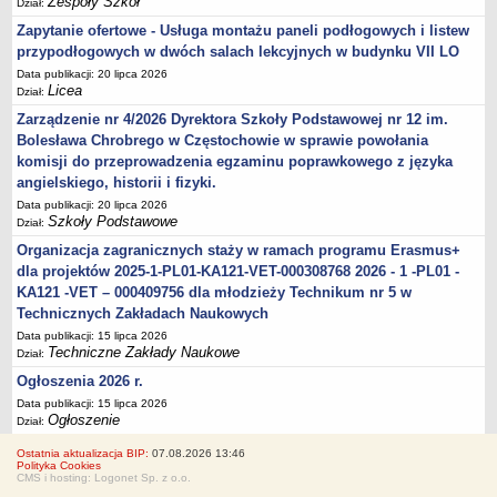
Zespoły Szkół
Dział:
Zapytanie ofertowe - Usługa montażu paneli podłogowych i listew
przypodłogowych w dwóch salach lekcyjnych w budynku VII LO
Data publikacji: 20 lipca 2026
Licea
Dział:
Zarządzenie nr 4/2026 Dyrektora Szkoły Podstawowej nr 12 im.
Bolesława Chrobrego w Częstochowie w sprawie powołania
komisji do przeprowadzenia egzaminu poprawkowego z języka
angielskiego, historii i fizyki.
Data publikacji: 20 lipca 2026
Szkoły Podstawowe
Dział:
Organizacja zagranicznych staży w ramach programu Erasmus+
dla projektów 2025-1-PL01-KA121-VET-000308768 2026 - 1 -PL01 -
KA121 -VET – 000409756 dla młodzieży Technikum nr 5 w
Technicznych Zakładach Naukowych
Data publikacji: 15 lipca 2026
Techniczne Zakłady Naukowe
Dział:
Ogłoszenia 2026 r.
Data publikacji: 15 lipca 2026
Ogłoszenie
Dział:
Ostatnia aktualizacja BIP:
07.08.2026 13:46
Polityka Cookies
CMS i hosting: Logonet Sp. z o.o.