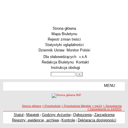
Strona główna
Mapa Biuletynu
Rejestr zmian treści
Statystyki oglądalności
Dziennik Ustaw
Monitor Polski
Menu dodatkowe
Dla słabowidzących
A
powiększ czcionkę
A
standardowy rozmiar czcionki
A
pomniejsz czcionkę
Redakcja Biuletynu
Kontakt
Instrukcja obsługi
Wyszukiwarka artykułów
Szukaj
MENU
Menu
SZKOŁY
Szkoły Podstawowe
ścieżka nawigacji
Strona główna
> Przedszkola
> Przedszkola Miejskie
> mp14
> Zarządzenia
Licea
> Zarządzenie nr 14/2021
Zespoły Szkół
Statut
Majątek
Godziny dyżurów
Ogłoszenia
Zarządzenia
|
|
|
|
Rejestry, ewidencje, archiwa
Kontrole
Deklaracja dostępności
|
|
Techniczne Zakłady Naukowe
PRZEDSZKOLA