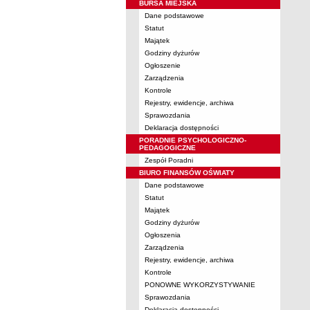
BURSA MIEJSKA
Dane podstawowe
Statut
Majątek
Godziny dyżurów
Ogłoszenie
Zarządzenia
Kontrole
Rejestry, ewidencje, archiwa
Sprawozdania
Deklaracja dostępności
PORADNIE PSYCHOLOGICZNO-
PEDAGOGICZNE
Zespół Poradni
BIURO FINANSÓW OŚWIATY
Dane podstawowe
Statut
Majątek
Godziny dyżurów
Ogłoszenia
Zarządzenia
Rejestry, ewidencje, archiwa
Kontrole
PONOWNE WYKORZYSTYWANIE
Sprawozdania
Deklaracja dostępności