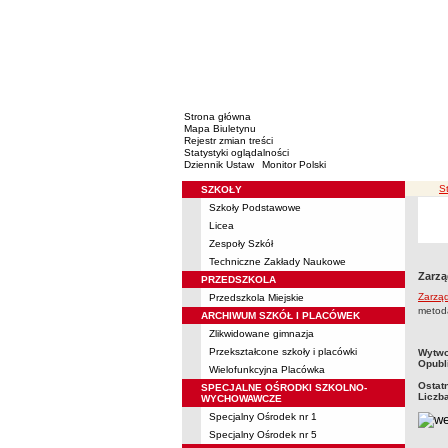
Strona główna
Mapa Biuletynu
Rejestr zmian treści
Statystyki oglądalności
Dziennik Ustaw
Monitor Polski
ś
S
SZKOŁY
Menu
Szkoły Podstawowe
Licea
Zespoły Szkół
Techniczne Zakłady Naukowe
Zarzą
PRZEDSZKOLA
Zarząd
Przedszkola Miejskie
metod
ARCHIWUM SZKÓŁ I PLACÓWEK
Zlikwidowane gimnazja
metry
Przekształcone szkoły i placówki
Wytwo
Opubl
Wielofunkcyjna Placówka
Ostat
SPECJALNE OŚRODKI SZKOLNO-
Liczb
WYCHOWAWCZE
Specjalny Ośrodek nr 1
Specjalny Ośrodek nr 5