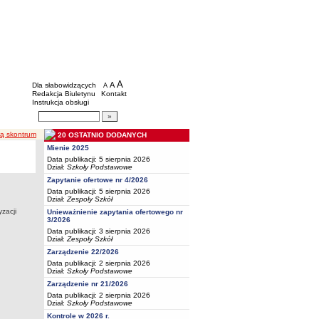
BIP - Oświata Częstochowa
Menu dodatkowe
A
powiększ czcionkę
A
standardowy rozmiar czcionki
Dla słabowidzących
A
pomniejsz czcionkę
Redakcja Biuletynu
Kontakt
Instrukcja obsługi
Wyszukiwarka artykułów
Szukaj
dą skontrum
20 OSTATNIO DODANYCH
Mienie 2025
Data publikacji: 5 sierpnia 2026
Dział:
Szkoły Podstawowe
Zapytanie ofertowe nr 4/2026
Data publikacji: 5 sierpnia 2026
Dział:
Zespoły Szkół
zacji
Unieważnienie zapytania ofertowego nr
3/2026
Data publikacji: 3 sierpnia 2026
Dział:
Zespoły Szkół
Zarządzenie 22/2026
Data publikacji: 2 sierpnia 2026
Dział:
Szkoły Podstawowe
Zarządzenie nr 21/2026
Data publikacji: 2 sierpnia 2026
Dział:
Szkoły Podstawowe
Kontrole w 2026 r.