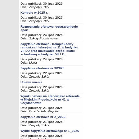
Data publikacji: 30 lipca 2026
Dział:
Zespoły Szkół
Kontrole w 2025 r.
Data publikacji: 30 lipca 2026
Dział:
Zespoły Szkół
Rozpoznanie ofertowe rozstrzygnięcie
sport
Data publikacji: 24 lipca 2026
Dział:
Szkoły Podstawowe
Zapytanie ofertowe - Kompleksowy
remont sali lekcyjnej nr 11 w budynku
VII LO oraz malowanie części klatki
schodowej w budynku VII LO.
Data publikacji: 24 lipca 2026
Dział:
Licea
Zapytanie ofertowe nr 3/2026
Data publikacji: 22 lipca 2026
Dział:
Zespoły Szkół
Unieważnienie
Data publikacji: 22 lipca 2026
Dział:
Zespoły Szkół
Wyniki naboru na stanowisko referenta
w Miejskim Przedszkolu nr 41 w
Częstochowie
Data publikacji: 21 lipca 2026
Dział:
Przedszkola Miejskie
Zapytanie ofertowe nr 2_2026
Data publikacji: 21 lipca 2026
Dział:
Zespoły Szkół
Wynik zapytania ofertowego nr 1_2026
Data publikacji: 21 lipca 2026