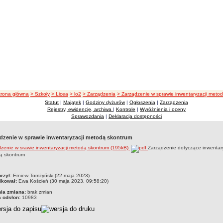
cieżka nawigacji
trona główna
> Szkoły
> Licea
> lo2
> Zarządzenia
> Zarządzenie w sprawie inwentaryzacji meto
Statut
|
Majątek
|
Godziny dyżurów
|
Ogłoszenia
|
Zarządzenia
Rejestry, ewidencje, archiwa
|
Kontrole
|
Wyróżnienia i oceny
Sprawozdania
|
Deklaracja dostępności
dzenie w sprawie inwentaryzacji metodą skontrum
zenie w srawie inwentaryzacji metodą skontrum (195kB)
Zarządzenie dotyczące inwentary
ą skontrum
czka
rzył:
Erniew Tomżyński (22 maja 2023)
ikował:
Ewa Koścień (30 maja 2023, 09:58:20)
nia zmiana:
brak zmian
a odsłon:
10983