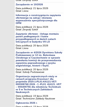
Dział:
Zespoły Szkół
Zarządzenie nr 10/2026
Data publikacji: 21 lipca 2026
Dział:
Licea
Informacja o rozstrzygnięciu zapytania
ofertowego na zakup i dostawę
wyposażenia specjalistycznego dla
OPM
Data publikacji: 21 lipca 2026
Dział:
Zespoły Szkół
Zapytanie ofertowe - Usługa montażu
paneli podłogowych i listew
przypodłogowych w dwóch salach
lekcyjnych w budynku VII LO
Data publikacji: 20 lipca 2026
Dział:
Licea
Zarządzenie nr 4/2026 Dyrektora Szkoły
Podstawowej nr 12 im. Bolesława
Chrobrego w Częstochowie w sprawie
powołania komisji do przeprowadzenia
egzaminu poprawkowego z języka
angielskiego, historii i fizyki.
Data publikacji: 20 lipca 2026
Dział:
Szkoły Podstawowe
Organizacja zagranicznych staży w
ramach programu Erasmus+ dla
projektów 2025-1-PL01-KA121-VET-
000308768 2026 - 1 -PL01 -KA121 -VET
– 000409756 dla młodzieży Technikum
nr 5 w Technicznych Zakładach
Naukowych
Data publikacji: 15 lipca 2026
Dział:
Techniczne Zakłady Naukowe
Ogłoszenia 2026 r.
Data publikacji: 15 lipca 2026