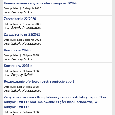
Unieważnienie zapytania ofertowego nr 3/2026
Deklaracja dostępności
Data publikacji: 3 sierpnia 2026
PORADNIE PSYCHOLOGICZNO-PEDAGOGICZNE
Zespoły Szkół
Dział:
Zespół Poradni
Zarządzenie 22/2026
BIURO FINANSÓW OŚWIATY
Data publikacji: 2 sierpnia 2026
Dane podstawowe
Szkoły Podstawowe
Dział:
Statut
Zarządzenie nr 21/2026
Data publikacji: 2 sierpnia 2026
Majątek
Szkoły Podstawowe
Dział:
Godziny dyżurów
Kontrole w 2026 r.
Ogłoszenia
Data publikacji: 30 lipca 2026
Zespoły Szkół
Dział:
Zarządzenia
Kontrole w 2025 r.
Rejestry, ewidencje, archiwa
Data publikacji: 30 lipca 2026
Kontrole
Zespoły Szkół
Dział:
PONOWNE WYKORZYSTYWANIE
Rozpoznanie ofertowe rozstrzygnięcie sport
Sprawozdania
Data publikacji: 24 lipca 2026
Szkoły Podstawowe
Dział:
Deklaracja dostępności
Zapytanie ofertowe - Kompleksowy remont sali lekcyjnej nr 11 w
DEKLARACJA DOSTĘPNOŚCI
budynku VII LO oraz malowanie części klatki schodowej w
OŚWIADCZENIA MAJĄTKOWE
budynku VII LO.
PONOWNE WYKORZYSTYWANIE
Data publikacji: 24 lipca 2026