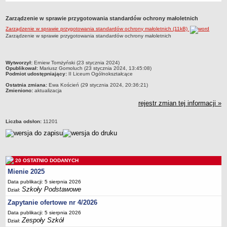
Przedszkola Miejskie
Zarządzenie w sprawie przygotowania standardów ochrony małoletnich
ARCHIWUM SZKÓŁ I PLACÓWEK
Zarządzenie w sprawie przygotowania standardów ochrony małoletnich (11kB)
Zlikwidowane gimnazja
Zarządzenie w sprawie przygotowania standardów ochrony małoletnich
Przekształcone szkoły i placówki
Wielofunkcyjna Placówka
metryczka
Wytworzył:
Erniew Tomżyński (23 stycznia 2024)
Opublikował:
Mariusz Gomoluch (23 stycznia 2024, 13:45:08)
SPECJALNE OŚRODKI SZKOLNO-WYCHOWAWCZE
Podmiot udostępniający:
II Liceum Ogólnokształcące
Specjalny Ośrodek nr 1
Ostatnia zmiana:
Ewa Koścień (29 stycznia 2024, 20:36:21)
Zmieniono:
aktualizacja
Specjalny Ośrodek nr 5
rejestr zmian tej informacji »
BURSA MIEJSKA
Dane podstawowe
Liczba odsłon:
11201
Statut
Majątek
Godziny dyżurów
20 OSTATNIO DODANYCH
Ogłoszenie
Mienie 2025
Data publikacji: 5 sierpnia 2026
Zarządzenia
Szkoły Podstawowe
Dział:
Kontrole
Zapytanie ofertowe nr 4/2026
Rejestry, ewidencje, archiwa
Data publikacji: 5 sierpnia 2026
Zespoły Szkół
Dział:
Sprawozdania