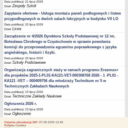
Data publikacji: 21 lipca 2026
Zespoły Szkół
Dział:
Zapytanie ofertowe - Usługa montażu paneli podłogowych i listew
przypodłogowych w dwóch salach lekcyjnych w budynku VII LO
Data publikacji: 20 lipca 2026
Licea
Dział:
Zarządzenie nr 4/2026 Dyrektora Szkoły Podstawowej nr 12 im.
Bolesława Chrobrego w Częstochowie w sprawie powołania
komisji do przeprowadzenia egzaminu poprawkowego z języka
angielskiego, historii i fizyki.
Data publikacji: 20 lipca 2026
Szkoły Podstawowe
Dział:
Organizacja zagranicznych staży w ramach programu Erasmus+
dla projektów 2025-1-PL01-KA121-VET-000308768 2026 - 1 -PL01 -
KA121 -VET – 000409756 dla młodzieży Technikum nr 5 w
Technicznych Zakładach Naukowych
Data publikacji: 15 lipca 2026
Techniczne Zakłady Naukowe
Dział:
Ogłoszenia 2026 r.
Data publikacji: 15 lipca 2026
Ogłoszenie
Dział:
Ostatnia aktualizacja BIP:
07.08.2026 13:46
Polityka Cookies