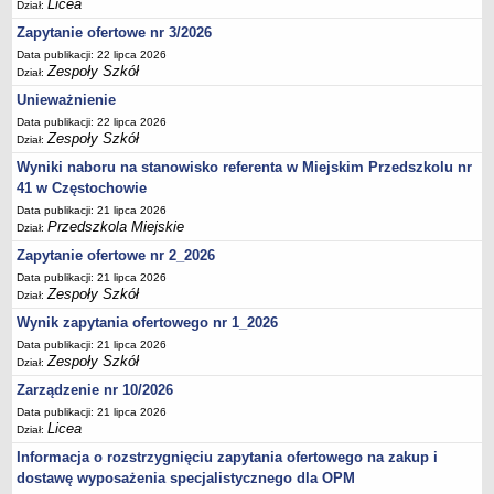
Licea
UDOSTĘPNIANIE INFORMACJI PUBLICZNEJ
Dział:
OCHRONA DANYCH OSOBOWYCH
Zapytanie ofertowe nr 3/2026
Data publikacji: 22 lipca 2026
Zespoły Szkół
Dział:
Unieważnienie
Data publikacji: 22 lipca 2026
Zespoły Szkół
Dział:
Wyniki naboru na stanowisko referenta w Miejskim Przedszkolu nr
41 w Częstochowie
Data publikacji: 21 lipca 2026
Przedszkola Miejskie
Dział:
Zapytanie ofertowe nr 2_2026
Data publikacji: 21 lipca 2026
Zespoły Szkół
Dział:
Wynik zapytania ofertowego nr 1_2026
Data publikacji: 21 lipca 2026
Zespoły Szkół
Dział:
Zarządzenie nr 10/2026
Data publikacji: 21 lipca 2026
Licea
Dział:
Informacja o rozstrzygnięciu zapytania ofertowego na zakup i
dostawę wyposażenia specjalistycznego dla OPM