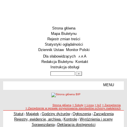
Strona główna
Mapa Biuletynu
Rejestr zmian treści
Statystyki oglądalności
Dziennik Ustaw
Monitor Polski
Menu dodatkowe
Dla słabowidzących
A
powiększ czcionkę
A
standardowy rozmiar czcionki
A
pomniejsz czcionkę
Redakcja Biuletynu
Kontakt
Instrukcja obsługi
Wyszukiwarka artykułów
Szukaj
MENU
Menu
SZKOŁY
Szkoły Podstawowe
ścieżka nawigacji
Strona główna
> Szkoły
> Licea
> lo2
> Zarządzenia
Licea
> Zarządzenie w sprawie przygotowania standardów ochrony małoletnich
Zespoły Szkół
Statut
Majątek
Godziny dyżurów
Ogłoszenia
Zarządzenia
|
|
|
|
Rejestry, ewidencje, archiwa
Kontrole
Wyróżnienia i oceny
|
|
Techniczne Zakłady Naukowe
Sprawozdania
Deklaracja dostępności
|
PRZEDSZKOLA