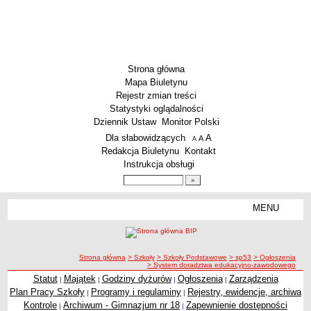
Strona główna
Mapa Biuletynu
Rejestr zmian treści
Statystyki oglądalności
Dziennik Ustaw
Monitor Polski
Menu dodatkowe
Dla słabowidzących
A
powiększ czcionkę
A
standardowy rozmiar czcionki
A
pomniejsz czcionkę
Redakcja Biuletynu
Kontakt
Instrukcja obsługi
Wyszukiwarka artykułów
Szukaj
MENU
Menu
SZKOŁY
Szkoły Podstawowe
ścieżka nawigacji
Strona główna
> Szkoły
> Szkoły Podstawowe
> sp53
> Ogłoszenia
Licea
> System doradztwa edukacyjno-zawodowego
Zespoły Szkół
Statut
Majątek
Godziny dyżurów
Ogłoszenia
Zarządzenia
|
|
|
|
Plan Pracy Szkoły
Programy i regulaminy
Rejestry, ewidencje, archiwa
|
|
Techniczne Zakłady Naukowe
Kontrole
Archiwum - Gimnazjum nr 18
Zapewnienie dostępności
|
|
PRZEDSZKOLA