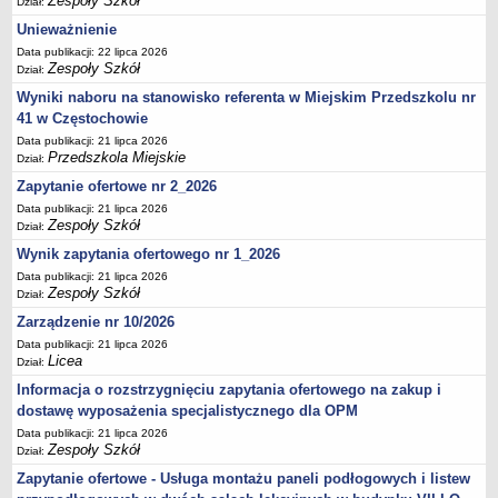
Zespoły Szkół
Dział:
UDOSTĘPNIANIE INFORMACJI PUBLICZNEJ
OCHRONA DANYCH OSOBOWYCH
Unieważnienie
Data publikacji: 22 lipca 2026
Zespoły Szkół
Dział:
Wyniki naboru na stanowisko referenta w Miejskim Przedszkolu nr
41 w Częstochowie
Data publikacji: 21 lipca 2026
Przedszkola Miejskie
Dział:
Zapytanie ofertowe nr 2_2026
Data publikacji: 21 lipca 2026
Zespoły Szkół
Dział:
Wynik zapytania ofertowego nr 1_2026
Data publikacji: 21 lipca 2026
Zespoły Szkół
Dział:
Zarządzenie nr 10/2026
Data publikacji: 21 lipca 2026
Licea
Dział:
Informacja o rozstrzygnięciu zapytania ofertowego na zakup i
dostawę wyposażenia specjalistycznego dla OPM
Data publikacji: 21 lipca 2026
Zespoły Szkół
Dział:
Zapytanie ofertowe - Usługa montażu paneli podłogowych i listew