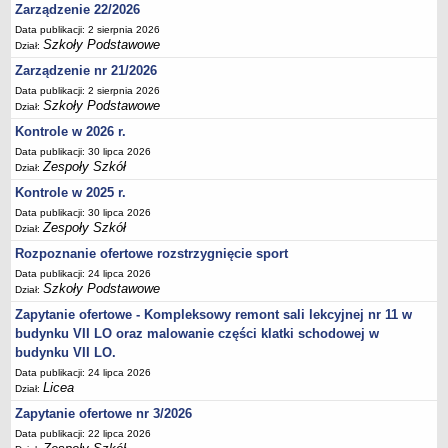
Zarządzenie 22/2026
Deklaracja dostępności
Data publikacji: 2 sierpnia 2026
PORADNIE PSYCHOLOGICZNO-PEDAGOGICZNE
Szkoły Podstawowe
Dział:
Zespół Poradni
Zarządzenie nr 21/2026
BIURO FINANSÓW OŚWIATY
Data publikacji: 2 sierpnia 2026
Dane podstawowe
Szkoły Podstawowe
Dział:
Statut
Kontrole w 2026 r.
Data publikacji: 30 lipca 2026
Majątek
Zespoły Szkół
Dział:
Godziny dyżurów
Kontrole w 2025 r.
Ogłoszenia
Data publikacji: 30 lipca 2026
Zespoły Szkół
Dział:
Zarządzenia
Rozpoznanie ofertowe rozstrzygnięcie sport
Rejestry, ewidencje, archiwa
Data publikacji: 24 lipca 2026
Kontrole
Szkoły Podstawowe
Dział:
PONOWNE WYKORZYSTYWANIE
Zapytanie ofertowe - Kompleksowy remont sali lekcyjnej nr 11 w
budynku VII LO oraz malowanie części klatki schodowej w
Sprawozdania
budynku VII LO.
Deklaracja dostępności
Data publikacji: 24 lipca 2026
Licea
DEKLARACJA DOSTĘPNOŚCI
Dział:
OŚWIADCZENIA MAJĄTKOWE
Zapytanie ofertowe nr 3/2026
PONOWNE WYKORZYSTYWANIE
Data publikacji: 22 lipca 2026