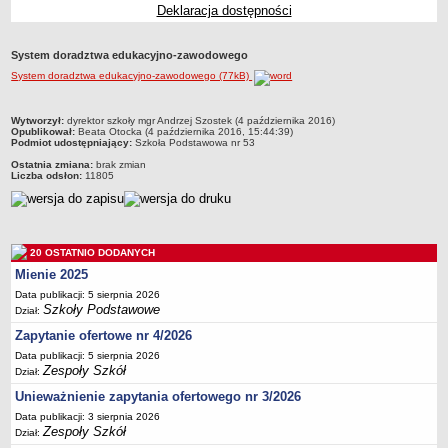
Deklaracja dostępności
Przedszkola Miejskie
ARCHIWUM SZKÓŁ I PLACÓWEK
System doradztwa edukacyjno-zawodowego
Zlikwidowane gimnazja
System doradztwa edukacyjno-zawodowego (77kB)
Przekształcone szkoły i placówki
Wielofunkcyjna Placówka
metryczka
Wytworzył:
dyrektor szkoły mgr Andrzej Szostek (4 października 2016)
Opublikował:
Beata Otocka (4 października 2016, 15:44:39)
SPECJALNE OŚRODKI SZKOLNO-WYCHOWAWCZE
Podmiot udostępniający:
Szkoła Podstawowa nr 53
Specjalny Ośrodek nr 1
Ostatnia zmiana:
brak zmian
Liczba odsłon:
11805
Specjalny Ośrodek nr 5
BURSA MIEJSKA
Dane podstawowe
20 OSTATNIO DODANYCH
Statut
Mienie 2025
Majątek
Data publikacji: 5 sierpnia 2026
Godziny dyżurów
Szkoły Podstawowe
Dział:
Ogłoszenie
Zapytanie ofertowe nr 4/2026
Data publikacji: 5 sierpnia 2026
Zarządzenia
Zespoły Szkół
Dział:
Kontrole
Unieważnienie zapytania ofertowego nr 3/2026
Rejestry, ewidencje, archiwa
Data publikacji: 3 sierpnia 2026
Zespoły Szkół
Dział:
Sprawozdania