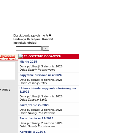
BIP - Oświata Częstochowa
Menu dodatkowe
A
powiększ czcionkę
A
standardowy rozmiar czcionki
Dla słabowidzących
A
pomniejsz czcionkę
Redakcja Biuletynu
Kontakt
Instrukcja obsługi
Wyszukiwarka artykułów
Szukaj
 Ogłoszenia
20 OSTATNIO DODANYCH
enta ds. administracyjnych
Mienie 2025
Data publikacji: 5 sierpnia 2026
Dział:
Szkoły Podstawowe
Zapytanie ofertowe nr 4/2026
Data publikacji: 5 sierpnia 2026
Dział:
Zespoły Szkół
Unieważnienie zapytania ofertowego nr
o pracy
3/2026
Data publikacji: 3 sierpnia 2026
Dział:
Zespoły Szkół
Zarządzenie 22/2026
Data publikacji: 2 sierpnia 2026
Dział:
Szkoły Podstawowe
Zarządzenie nr 21/2026
Data publikacji: 2 sierpnia 2026
Dział:
Szkoły Podstawowe
Kontrole w 2026 r.