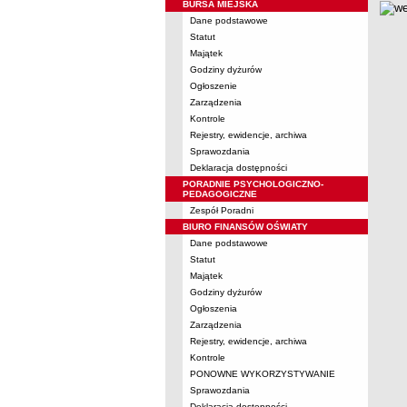
BURSA MIEJSKA
Dane podstawowe
Statut
Majątek
Godziny dyżurów
Ogłoszenie
Zarządzenia
Kontrole
Rejestry, ewidencje, archiwa
Sprawozdania
Deklaracja dostępności
PORADNIE PSYCHOLOGICZNO-
PEDAGOGICZNE
Zespół Poradni
BIURO FINANSÓW OŚWIATY
Dane podstawowe
Statut
Majątek
Godziny dyżurów
Ogłoszenia
Zarządzenia
Rejestry, ewidencje, archiwa
Kontrole
PONOWNE WYKORZYSTYWANIE
Sprawozdania
Deklaracja dostępności