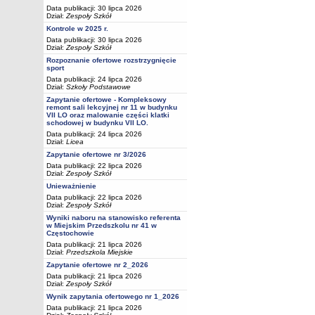
Data publikacji: 30 lipca 2026
Dział:
Zespoły Szkół
Kontrole w 2025 r.
Data publikacji: 30 lipca 2026
Dział:
Zespoły Szkół
Rozpoznanie ofertowe rozstrzygnięcie
sport
Data publikacji: 24 lipca 2026
Dział:
Szkoły Podstawowe
Zapytanie ofertowe - Kompleksowy
remont sali lekcyjnej nr 11 w budynku
VII LO oraz malowanie części klatki
schodowej w budynku VII LO.
Data publikacji: 24 lipca 2026
Dział:
Licea
Zapytanie ofertowe nr 3/2026
Data publikacji: 22 lipca 2026
Dział:
Zespoły Szkół
Unieważnienie
Data publikacji: 22 lipca 2026
Dział:
Zespoły Szkół
Wyniki naboru na stanowisko referenta
w Miejskim Przedszkolu nr 41 w
Częstochowie
Data publikacji: 21 lipca 2026
Dział:
Przedszkola Miejskie
Zapytanie ofertowe nr 2_2026
Data publikacji: 21 lipca 2026
Dział:
Zespoły Szkół
Wynik zapytania ofertowego nr 1_2026
Data publikacji: 21 lipca 2026