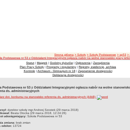
ścieżka nawigacji
Strona główna
> Szkoły
> Szkoły Podstawowe
> sp53
>
ła Podstawowa nr 53 z Oddziałami Integracyjnymi ogłasza nabór na wolne stanowisko pracy refer
Statut
|
Majątek
|
Godziny dyżurów
|
Ogłoszenia
|
Zarządzenia
Plan Pracy Szkoły
|
Programy i regulaminy
|
Rejestry, ewidencje, archiwa
Kontrole
|
Archiwum - Gimnazjum nr 18
|
Zapewnienie dostępności
Deklaracja dostępności
a Podstawowa nr 53 z Oddziałami Integracyjnymi ogłasza nabór na wolne stanowisk
enta ds. administracyjnych
arz dot. konkursu na stanowisko referenta ds. administracyjnych (44kB)
czka
rzył:
dyrektor szkoły mgr Andrzej Szostek (29 marca 2018)
ikował:
Beata Otocka (29 marca 2018, 12:24:26)
ot udostępniający:
Szkoła Podstawowa nr 53
nia zmiana:
brak zmian
a odsłon:
13724