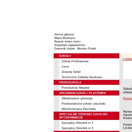
Strona główna
Mapa Biuletynu
Rejestr zmian treści
Statystyki oglądalności
Dziennik Ustaw
Monitor Polski
SZKOŁY
Menu
> Szko
Szkoły Podstawowe
Licea
Zespoły Szkół
Techniczne Zakłady Naukowe
PRZEDSZKOLA
Przedszkola Miejskie
Szkoł
refer
ARCHIWUM SZKÓŁ I PLACÓWEK
Zlikwidowane gimnazja
Formul
Przekształcone szkoły i placówki
Wielofunkcyjna Placówka
metry
Wytwo
SPECJALNE OŚRODKI SZKOLNO-
Opubl
WYCHOWAWCZE
Podmi
Specjalny Ośrodek nr 1
Ostat
Liczb
Specjalny Ośrodek nr 5