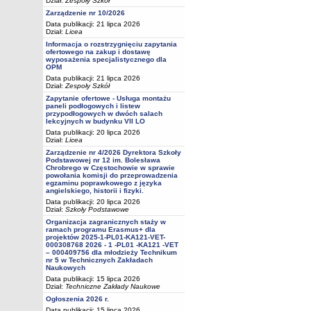
Dział:
Zespoły Szkół
Zarządzenie nr 10/2026
Data publikacji: 21 lipca 2026
Dział:
Licea
Informacja o rozstrzygnięciu zapytania
ofertowego na zakup i dostawę
wyposażenia specjalistycznego dla
OPM
Data publikacji: 21 lipca 2026
Dział:
Zespoły Szkół
Zapytanie ofertowe - Usługa montażu
paneli podłogowych i listew
przypodłogowych w dwóch salach
lekcyjnych w budynku VII LO
Data publikacji: 20 lipca 2026
Dział:
Licea
Zarządzenie nr 4/2026 Dyrektora Szkoły
Podstawowej nr 12 im. Bolesława
Chrobrego w Częstochowie w sprawie
powołania komisji do przeprowadzenia
egzaminu poprawkowego z języka
angielskiego, historii i fizyki.
Data publikacji: 20 lipca 2026
Dział:
Szkoły Podstawowe
Organizacja zagranicznych staży w
ramach programu Erasmus+ dla
projektów 2025-1-PL01-KA121-VET-
000308768 2026 - 1 -PL01 -KA121 -VET
– 000409756 dla młodzieży Technikum
nr 5 w Technicznych Zakładach
Naukowych
Data publikacji: 15 lipca 2026
Dział:
Techniczne Zakłady Naukowe
Ogłoszenia 2026 r.
Data publikacji: 15 lipca 2026