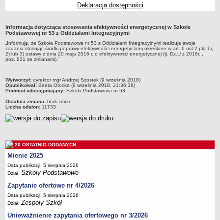
Deklaracja dostępności
Przedszkola Miejskie
ARCHIWUM SZKÓŁ I PLACÓWEK
Informacja dotycząca stosowania efektywności energetycznej w Szkole
Zlikwidowane gimnazja
Podstawowej nr 53 z Oddziałami Integracyjnymi
„Informuję, że Szkoła Podstawowa nr 53 z Oddziałami Integracyjnymi realizuje swoje
Przekształcone szkoły i placówki
zadania stosując środki poprawy efektywności energetycznej określone w art. 6 ust 2 pkt 1),
2) lub 3) ustawy z dnia 20 maja 2016 r. o efektywności energetycznej (tj. Dz.U z 2016r. ,
Wielofunkcyjna Placówka
poz. 831 ze zmianami).”
SPECJALNE OŚRODKI SZKOLNO-WYCHOWAWCZE
Specjalny Ośrodek nr 1
metryczka
Wytworzył:
dyrektor mgr Andrzej Szostek (9 września 2018)
Opublikował:
Beata Otocka (9 września 2018, 21:36:38)
Podmiot udostępniający:
Szkoła Podstawowa nr 53
Specjalny Ośrodek nr 5
Ostatnia zmiana:
brak zmian
BURSA MIEJSKA
Liczba odsłon:
11733
Dane podstawowe
Statut
Majątek
20 OSTATNIO DODANYCH
Godziny dyżurów
Mienie 2025
Ogłoszenie
Data publikacji: 5 sierpnia 2026
Szkoły Podstawowe
Dział:
Zarządzenia
Zapytanie ofertowe nr 4/2026
Kontrole
Data publikacji: 5 sierpnia 2026
Zespoły Szkół
Rejestry, ewidencje, archiwa
Dział:
Unieważnienie zapytania ofertowego nr 3/2026
Sprawozdania