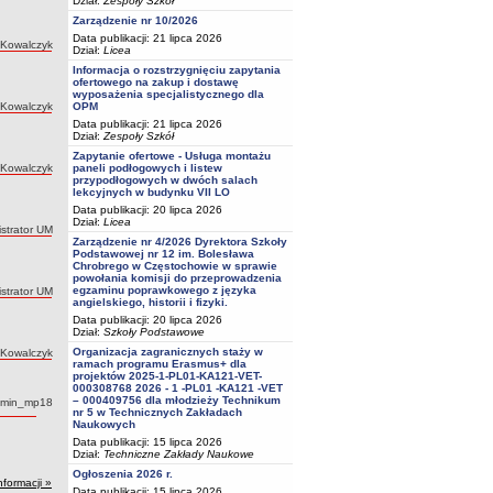
Dział:
Zespoły Szkół
Zarządzenie nr 10/2026
Data publikacji: 21 lipca 2026
 Kowalczyk
Dział:
Licea
Informacja o rozstrzygnięciu zapytania
ofertowego na zakup i dostawę
wyposażenia specjalistycznego dla
 Kowalczyk
OPM
Data publikacji: 21 lipca 2026
Dział:
Zespoły Szkół
Zapytanie ofertowe - Usługa montażu
 Kowalczyk
paneli podłogowych i listew
przypodłogowych w dwóch salach
lekcyjnych w budynku VII LO
Data publikacji: 20 lipca 2026
Dział:
Licea
strator UM
Zarządzenie nr 4/2026 Dyrektora Szkoły
Podstawowej nr 12 im. Bolesława
Chrobrego w Częstochowie w sprawie
powołania komisji do przeprowadzenia
egzaminu poprawkowego z języka
strator UM
angielskiego, historii i fizyki.
Data publikacji: 20 lipca 2026
Dział:
Szkoły Podstawowe
Organizacja zagranicznych staży w
 Kowalczyk
ramach programu Erasmus+ dla
projektów 2025-1-PL01-KA121-VET-
000308768 2026 - 1 -PL01 -KA121 -VET
– 000409756 dla młodzieży Technikum
tor:
dmin_mp18
nr 5 w Technicznych Zakładach
Naukowych
Data publikacji: 15 lipca 2026
Dział:
Techniczne Zakłady Naukowe
Ogłoszenia 2026 r.
nformacji »
Data publikacji: 15 lipca 2026