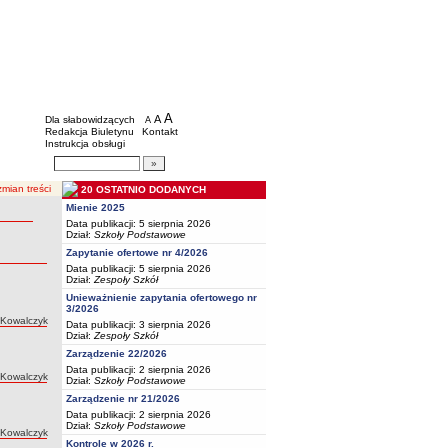
BIP - Oświata Częstochowa
Menu dodatkowe
A
powiększ czcionkę
A
standardowy rozmiar czcionki
Dla słabowidzących
A
pomniejsz czcionkę
Redakcja Biuletynu
Kontakt
Instrukcja obsługi
Wyszukiwarka artykułów
Szukaj
mian treści
20 OSTATNIO DODANYCH
Mienie 2025
Data publikacji: 5 sierpnia 2026
Dział:
Szkoły Podstawowe
Zapytanie ofertowe nr 4/2026
Data publikacji: 5 sierpnia 2026
Dział:
Zespoły Szkół
Unieważnienie zapytania ofertowego nr
3/2026
 Kowalczyk
Data publikacji: 3 sierpnia 2026
Dział:
Zespoły Szkół
Zarządzenie 22/2026
Data publikacji: 2 sierpnia 2026
 Kowalczyk
Dział:
Szkoły Podstawowe
Zarządzenie nr 21/2026
Data publikacji: 2 sierpnia 2026
Dział:
Szkoły Podstawowe
 Kowalczyk
Kontrole w 2026 r.