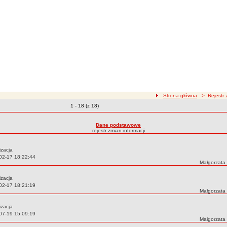
ścieżka nawigacji
Strona główna
> Rejestr z
Zmiany o pozycjach
1 - 18 (z 18)
zmian treści
Dane podstawowe
rejestr zmian informacji
izacja
02-17 18:22:44
Autor:
Małgorzata
izacja
02-17 18:21:19
Autor:
Małgorzata
izacja
07-19 15:09:19
Autor:
Małgorzata