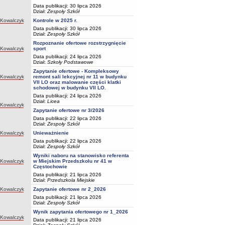
Data publikacji: 30 lipca 2026
Dział:
Zespoły Szkół
 Kowalczyk
Kontrole w 2025 r.
Data publikacji: 30 lipca 2026
Dział:
Zespoły Szkół
Rozpoznanie ofertowe rozstrzygnięcie
 Kowalczyk
sport
Data publikacji: 24 lipca 2026
Dział:
Szkoły Podstawowe
Zapytanie ofertowe - Kompleksowy
 Kowalczyk
remont sali lekcyjnej nr 11 w budynku
VII LO oraz malowanie części klatki
schodowej w budynku VII LO.
Data publikacji: 24 lipca 2026
Dział:
Licea
 Kowalczyk
Zapytanie ofertowe nr 3/2026
Data publikacji: 22 lipca 2026
Dział:
Zespoły Szkół
 Kowalczyk
Unieważnienie
Data publikacji: 22 lipca 2026
Dział:
Zespoły Szkół
Wyniki naboru na stanowisko referenta
 Kowalczyk
w Miejskim Przedszkolu nr 41 w
Częstochowie
Data publikacji: 21 lipca 2026
Dział:
Przedszkola Miejskie
 Kowalczyk
Zapytanie ofertowe nr 2_2026
Data publikacji: 21 lipca 2026
Dział:
Zespoły Szkół
Wynik zapytania ofertowego nr 1_2026
 Kowalczyk
Data publikacji: 21 lipca 2026