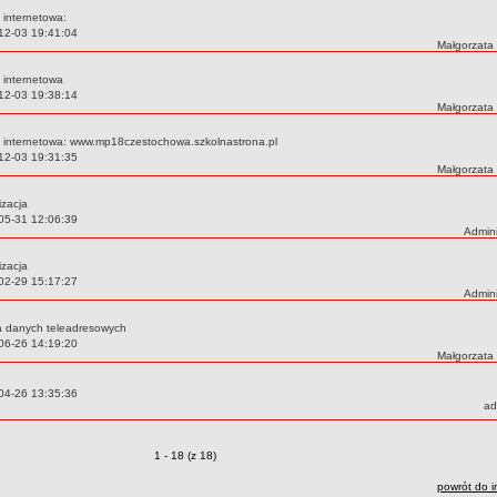
 internetowa:
12-03 19:41:04
Autor:
Małgorzata
 internetowa
12-03 19:38:14
Autor:
Małgorzata
a internetowa: www.mp18czestochowa.szkolnastrona.pl
12-03 19:31:35
Autor:
Małgorzata
izacja
05-31 12:06:39
Autor:
Admini
izacja
02-29 15:17:27
Autor:
Admini
a danych teleadresowych
06-26 14:19:20
Autor:
Małgorzata
04-26 13:35:36
Au
a
Zmiany o pozycjach
1 - 18 (z 18)
powrót do i