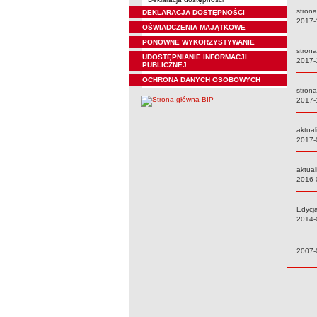
strona
DEKLARACJA DOSTĘPNOŚCI
Data:
2017-
OŚWIADCZENIA MAJĄTKOWE
PONOWNE WYKORZYSTYWANIE
strona
UDOSTĘPNIANIE INFORMACJI
Data:
2017-
PUBLICZNEJ
OCHRONA DANYCH OSOBOWYCH
stron
Data:
2017-
aktual
Data:
2017-
aktual
Data:
2016-
Edycj
Data:
2014-
Data:
2007-