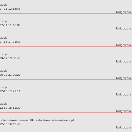
izacja
07-31 12:15:48
Autor:
Małgorzata
izacja
07-31 11:46:08
Autor:
Małgorzata
izacja
07-16 17:23:40
Autor:
Małgorzata
izacja
09-09 13:38:44
Autor:
Małgorzata
izacja
06-22 21:29:27
Autor:
Małgorzata
izacja
12-13 17:21:11
Autor:
Małgorzata
izacja
12-12 18:11:39
Autor:
Małgorzata
a internetowa: www.mp18czestochowa.szkolnastrona.pl
12-03 19:43:46
Autor:
Małgorzata