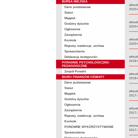
BURSA MIEJSKA
aktual
Dane podstawowe
Data:
2020-
Statut
Majątek
aktual
Godziny dyżurów
Data:
2020-
Ogłoszenie
Zarządzenia
aktual
Kontrole
Data:
2020-
Rejestry, ewidencje, archiwa
Sprawozdania
aktual
Deklaracja dostępności
Data:
2018-
PORADNIE PSYCHOLOGICZNO-
PEDAGOGICZNE
Zespół Poradni
aktual
BIURO FINANSÓW OŚWIATY
Data:
2018-
Dane podstawowe
Statut
aktual
Majątek
Data:
2017-
Godziny dyżurów
Ogłoszenia
aktual
Zarządzenia
Data:
2017-
Rejestry, ewidencje, archiwa
Kontrole
stron
PONOWNE WYKORZYSTYWANIE
Data:
2017-
Sprawozdania
Deklaracja dostępności