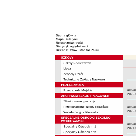
Strona główna
Mapa Biuletynu
Rejestr zmian treści
Statystyki oglądalności
Dziennik Ustaw
Monitor Polski
SZKOŁY
Menu
Szkoły Podstawowe
Rejestr 
Licea
Zespoły Szkół
Techniczne Zakłady Naukowe
PRZEDSZKOLA
aktual
Przedszkola Miejskie
Data:
2022-
ARCHIWUM SZKÓŁ I PLACÓWEK
Zlikwidowane gimnazja
Przekształcone szkoły i placówki
aktual
Data:
2022-
Wielofunkcyjna Placówka
SPECJALNE OŚRODKI SZKOLNO-
WYCHOWAWCZE
aktual
Specjalny Ośrodek nr 1
Data:
2021-
Specjalny Ośrodek nr 5