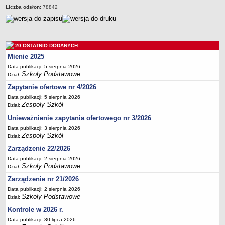
Liczba odsłon:
78842
Deklaracja dostępności
PORADNIE PSYCHOLOGICZNO-PEDAGOGICZNE
Zespół Poradni
BIURO FINANSÓW OŚWIATY
20 OSTATNIO DODANYCH
Dane podstawowe
Mienie 2025
Statut
Data publikacji: 5 sierpnia 2026
Szkoły Podstawowe
Dział:
Majątek
Zapytanie ofertowe nr 4/2026
Godziny dyżurów
Data publikacji: 5 sierpnia 2026
Zespoły Szkół
Ogłoszenia
Dział:
Unieważnienie zapytania ofertowego nr 3/2026
Zarządzenia
Data publikacji: 3 sierpnia 2026
Rejestry, ewidencje, archiwa
Zespoły Szkół
Dział:
Kontrole
Zarządzenie 22/2026
PONOWNE WYKORZYSTYWANIE
Data publikacji: 2 sierpnia 2026
Szkoły Podstawowe
Dział:
Sprawozdania
Zarządzenie nr 21/2026
Deklaracja dostępności
Data publikacji: 2 sierpnia 2026
DEKLARACJA DOSTĘPNOŚCI
Szkoły Podstawowe
Dział:
OŚWIADCZENIA MAJĄTKOWE
Kontrole w 2026 r.
PONOWNE WYKORZYSTYWANIE
Data publikacji: 30 lipca 2026