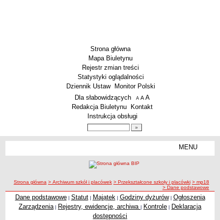
Strona główna
Mapa Biuletynu
Rejestr zmian treści
Statystyki oglądalności
Dziennik Ustaw
Monitor Polski
Menu dodatkowe
Dla słabowidzących
A
powiększ czcionkę
A
standardowy rozmiar czcionki
A
pomniejsz czcionkę
Redakcja Biuletynu
Kontakt
Instrukcja obsługi
Wyszukiwarka artykułów
Szukaj
MENU
Menu
SZKOŁY
Szkoły Podstawowe
ścieżka nawigacji
Strona główna
> Archiwum szkół i placówek
> Przekształcone szkoły i placówki
> mp18
Licea
> Dane podstawowe
Zespoły Szkół
Dane podstawowe
Statut
Majątek
Godziny dyżurów
Ogłoszenia
|
|
|
|
Zarządzenia
Rejestry, ewidencje, archiwa
Kontrole
Deklaracja
|
|
|
Techniczne Zakłady Naukowe
dostępności
PRZEDSZKOLA