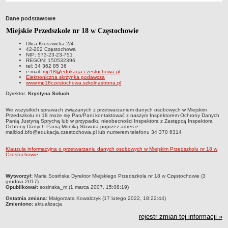
Przedszkola Miejskie
Dane podstawowe
ARCHIWUM SZKÓŁ I PLACÓWEK
Miejskie Przedszkole nr 18 w Częstochowie
Zlikwidowane gimnazja
Ulica Kruszwicka 2/4
Przekształcone szkoły i placówki
42-202 Częstochowa
NIP: 573-23-23-751
Wielofunkcyjna Placówka
REGON: 150532396
tel: 34 362 85 36
SPECJALNE OŚRODKI SZKOLNO-WYCHOWAWCZE
e-mail:
mp18@edukacja.czestochowa.pl
Elektroniczna skrzynka podawcza
Specjalny Ośrodek nr 1
www.mp18czestochowa.szkolnastrona.pl
Dyrektor:
Krystyna Soluch
Specjalny Ośrodek nr 5
BURSA MIEJSKA
We wszystkich sprawach związanych z przetwarzaniem danych osobowych w Miejskim
Przedszkolu nr 18 może się Pan/Pani kontaktować z naszym Inspektorem Ochrony Danych
Dane podstawowe
Panią Justyną Sprychą lub w przypadku nieobecności Inspektora z Zastępcą Inspektora
Ochrony Danych Panią Moniką Sławuta poprzez adres e-
Statut
mail:iod.bfo@edukacja.czestochowa.pl lub numerem telefonu 34 370 6314
Majątek
Klauzula informacyjna o przetwarzaniu danych osobowych w Miejskim Przedszkolu nr 18 w
Częstochowie
Godziny dyżurów
Ogłoszenie
metryczka
Wytworzył:
Maria Sosińska Dyrektor Miejskiego Przedszkola nr 18 w Częstochowie (3
grudnia 2017)
Zarządzenia
Opublikował:
sosinska_m (1 marca 2007, 15:08:19)
Kontrole
Ostatnia zmiana:
Małgorzata Kowalczyk (17 lutego 2022, 18:22:44)
Zmieniono:
aktualizacja
Rejestry, ewidencje, archiwa
rejestr zmian tej informacji »
Sprawozdania