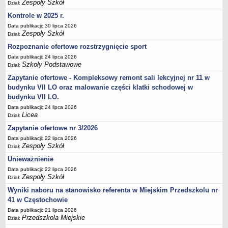
UDOSTĘPNIANIE INFORMACJI PUBLICZNEJ
Zespoły Szkół
Dział:
OCHRONA DANYCH OSOBOWYCH
Kontrole w 2025 r.
Data publikacji: 30 lipca 2026
Zespoły Szkół
Dział:
Rozpoznanie ofertowe rozstrzygnięcie sport
Data publikacji: 24 lipca 2026
Szkoły Podstawowe
Dział:
Zapytanie ofertowe - Kompleksowy remont sali lekcyjnej nr 11 w
budynku VII LO oraz malowanie części klatki schodowej w
budynku VII LO.
Data publikacji: 24 lipca 2026
Licea
Dział:
Zapytanie ofertowe nr 3/2026
Data publikacji: 22 lipca 2026
Zespoły Szkół
Dział:
Unieważnienie
Data publikacji: 22 lipca 2026
Zespoły Szkół
Dział:
Wyniki naboru na stanowisko referenta w Miejskim Przedszkolu nr
41 w Częstochowie
Data publikacji: 21 lipca 2026
Przedszkola Miejskie
Dział: