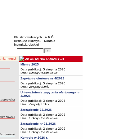
BIP - Oświata Częstochowa
Menu dodatkowe
A
powiększ czcionkę
A
standardowy rozmiar czcionki
Dla słabowidzących
A
pomniejsz czcionkę
Redakcja Biuletynu
Kontakt
Instrukcja obsługi
Wyszukiwarka artykułów
Szukaj
mian treści
20 OSTATNIO DODANYCH
Mienie 2025
Data publikacji: 5 sierpnia 2026
Dział:
Szkoły Podstawowe
Zapytanie ofertowe nr 4/2026
Data publikacji: 5 sierpnia 2026
Dział:
Zespoły Szkół
Unieważnienie zapytania ofertowego nr
3/2026
Kasprzycka
Data publikacji: 3 sierpnia 2026
Dział:
Zespoły Szkół
Zarządzenie 22/2026
Data publikacji: 2 sierpnia 2026
Brzozowski
Dział:
Szkoły Podstawowe
Zarządzenie nr 21/2026
Data publikacji: 2 sierpnia 2026
Dział:
Szkoły Podstawowe
Brzozowski
Kontrole w 2026 r.