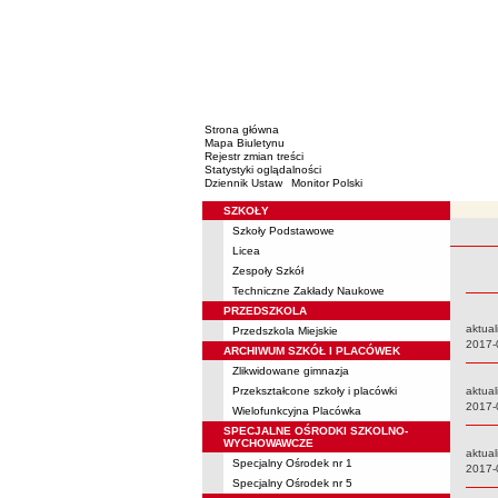
Strona główna
Mapa Biuletynu
Rejestr zmian treści
Statystyki oglądalności
Dziennik Ustaw
Monitor Polski
SZKOŁY
Menu
Szkoły Podstawowe
Rejestr 
Licea
Zespoły Szkół
Techniczne Zakłady Naukowe
PRZEDSZKOLA
aktual
Przedszkola Miejskie
Data:
2017-
ARCHIWUM SZKÓŁ I PLACÓWEK
Zlikwidowane gimnazja
Przekształcone szkoły i placówki
aktual
Data:
2017-
Wielofunkcyjna Placówka
SPECJALNE OŚRODKI SZKOLNO-
WYCHOWAWCZE
aktual
Specjalny Ośrodek nr 1
Data:
2017-
Specjalny Ośrodek nr 5