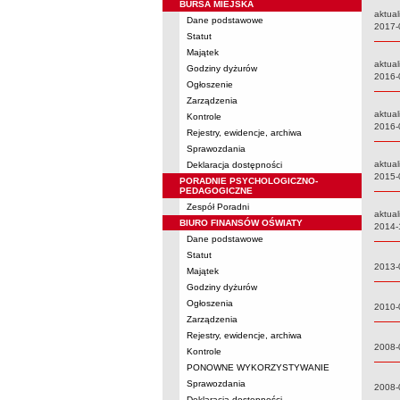
BURSA MIEJSKA
aktual
Dane podstawowe
Data:
2017-
Statut
Majątek
aktual
Godziny dyżurów
Data:
2016-
Ogłoszenie
Zarządzenia
aktual
Kontrole
Data:
2016-
Rejestry, ewidencje, archiwa
Sprawozdania
aktual
Deklaracja dostępności
Data:
2015-
PORADNIE PSYCHOLOGICZNO-
PEDAGOGICZNE
Zespół Poradni
aktual
BIURO FINANSÓW OŚWIATY
Data:
2014-
Dane podstawowe
Statut
Data:
2013-
Majątek
Godziny dyżurów
Ogłoszenia
Data:
2010-
Zarządzenia
Rejestry, ewidencje, archiwa
Data:
2008-
Kontrole
PONOWNE WYKORZYSTYWANIE
Sprawozdania
Data:
2008-
Deklaracja dostępności