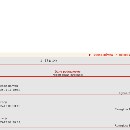
ścieżka nawigacji
Strona główna
> Rejestr z
Zmiany o pozycjach
1 - 14 (z 14)
zmian treści
Dane podstawowe
rejestr zmian informacji
izacja danych
09-01 11:19:48
Autor:
Sylwia 
izacja
05-17 08:23:13
Autor:
Remigiusz 
izacja
05-17 08:20:32
Autor:
Remigiusz 