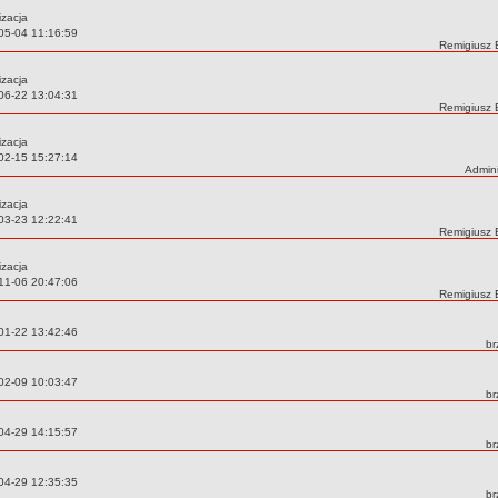
izacja
05-04 11:16:59
Autor:
Remigiusz 
izacja
06-22 13:04:31
Autor:
Remigiusz 
izacja
02-15 15:27:14
Autor:
Admini
izacja
03-23 12:22:41
Autor:
Remigiusz 
izacja
11-06 20:47:06
Autor:
Remigiusz 
01-22 13:42:46
Au
br
02-09 10:03:47
Au
br
04-29 14:15:57
Au
br
04-29 12:35:35
Au
br