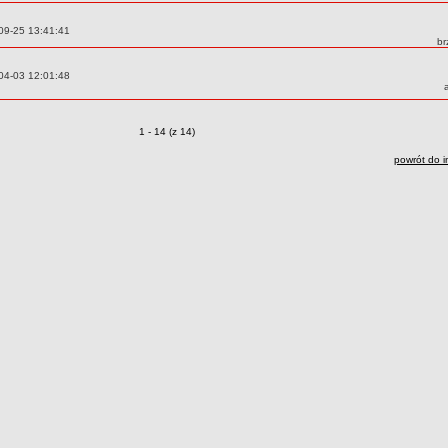
09-25 13:41:41
Au
br
04-03 12:01:48
Zmiany o pozycjach
1 - 14 (z 14)
powrót do i