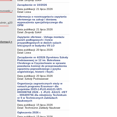
Dział:
Zespoły Szkół
Zarządzenie nr 10/2026
Data publikacji: 21 lipca 2026
tor:
zozowski_r
Dział:
Licea
Informacja o rozstrzygnięciu zapytania
ofertowego na zakup i dostawę
wyposażenia specjalistycznego dla
Autor:
admin_g20
OPM
Data publikacji: 21 lipca 2026
Dział:
Zespoły Szkół
Zapytanie ofertowe - Usługa montażu
paneli podłogowych i listew
nformacji »
przypodłogowych w dwóch salach
lekcyjnych w budynku VII LO
Data publikacji: 20 lipca 2026
Dział:
Licea
Zarządzenie nr 4/2026 Dyrektora Szkoły
Podstawowej nr 12 im. Bolesława
Chrobrego w Częstochowie w sprawie
powołania komisji do przeprowadzenia
egzaminu poprawkowego z języka
angielskiego, historii i fizyki.
Data publikacji: 20 lipca 2026
Dział:
Szkoły Podstawowe
Organizacja zagranicznych staży w
ramach programu Erasmus+ dla
projektów 2025-1-PL01-KA121-VET-
000308768 2026 - 1 -PL01 -KA121 -VET
– 000409756 dla młodzieży Technikum
nr 5 w Technicznych Zakładach
Naukowych
Data publikacji: 15 lipca 2026
Dział:
Techniczne Zakłady Naukowe
Ogłoszenia 2026 r.
Data publikacji: 15 lipca 2026