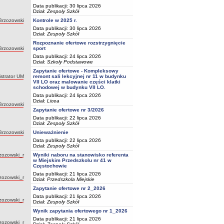
Data publikacji: 30 lipca 2026
Dział:
Zespoły Szkół
Brzozowski
Kontrole w 2025 r.
Data publikacji: 30 lipca 2026
Dział:
Zespoły Szkół
Rozpoznanie ofertowe rozstrzygnięcie
Brzozowski
sport
Data publikacji: 24 lipca 2026
Dział:
Szkoły Podstawowe
Zapytanie ofertowe - Kompleksowy
strator UM
remont sali lekcyjnej nr 11 w budynku
VII LO oraz malowanie części klatki
schodowej w budynku VII LO.
Data publikacji: 24 lipca 2026
Dział:
Licea
Brzozowski
Zapytanie ofertowe nr 3/2026
Data publikacji: 22 lipca 2026
Dział:
Zespoły Szkół
Brzozowski
Unieważnienie
Data publikacji: 22 lipca 2026
Dział:
Zespoły Szkół
tor:
zozowski_r
Wyniki naboru na stanowisko referenta
w Miejskim Przedszkolu nr 41 w
Częstochowie
Data publikacji: 21 lipca 2026
tor:
zozowski_r
Dział:
Przedszkola Miejskie
Zapytanie ofertowe nr 2_2026
Data publikacji: 21 lipca 2026
tor:
zozowski_r
Dział:
Zespoły Szkół
Wynik zapytania ofertowego nr 1_2026
Data publikacji: 21 lipca 2026
tor:
zozowski_r