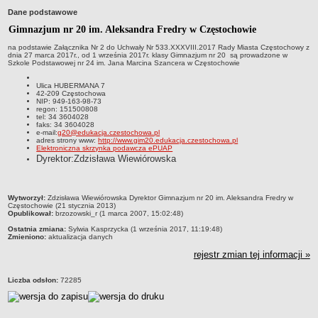
Dane podstawowe
Przedszkola Miejskie
Gimnazjum nr 20 im. Aleksandra Fredry w Częstochowie
ARCHIWUM SZKÓŁ I PLACÓWEK
Zlikwidowane gimnazja
na podstawie Załącznika Nr 2 do Uchwały Nr 533.XXXVIII.2017 Rady Miasta Częstochowy z
dnia 27 marca 2017r., od 1 września 2017r. klasy Gimnazjum nr 20 są prowadzone w
Szkole Podstawowej nr 24 im. Jana Marcina Szancera w Częstochowie
Przekształcone szkoły i placówki
Wielofunkcyjna Placówka
Ulica HUBERMANA 7
42-209 Częstochowa
SPECJALNE OŚRODKI SZKOLNO-WYCHOWAWCZE
NIP: 949-163-98-73
regon: 151500808
Specjalny Ośrodek nr 1
tel: 34 3604028
faks: 34 3604028
Specjalny Ośrodek nr 5
e-mail:
g20@edukacja.czestochowa.pl
adres strony www:
http://www.gim20.edukacja.czestochowa.pl
Elektroniczna skrzynka podawcza ePUAP
BURSA MIEJSKA
Dyrektor:Zdzisława Wiewiórowska
Dane podstawowe
Statut
metryczka
Wytworzył:
Zdzisława Wiewiórowska Dyrektor Gimnazjum nr 20 im. Aleksandra Fredry w
Majątek
Częstochowie (21 stycznia 2013)
Opublikował:
brzozowski_r (1 marca 2007, 15:02:48)
Godziny dyżurów
Ostatnia zmiana:
Sylwia Kasprzycka (1 września 2017, 11:19:48)
Ogłoszenie
Zmieniono:
aktualizacja danych
rejestr zmian tej informacji »
Zarządzenia
Kontrole
Liczba odsłon:
72285
Rejestry, ewidencje, archiwa
Sprawozdania