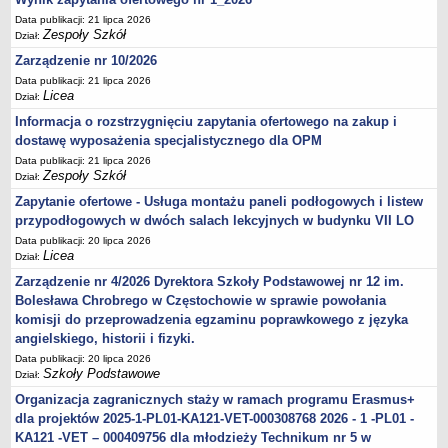
Data publikacji: 21 lipca 2026
Zespoły Szkół
Dział:
Zarządzenie nr 10/2026
Data publikacji: 21 lipca 2026
Licea
Dział:
Informacja o rozstrzygnięciu zapytania ofertowego na zakup i
dostawę wyposażenia specjalistycznego dla OPM
Data publikacji: 21 lipca 2026
Zespoły Szkół
Dział:
Zapytanie ofertowe - Usługa montażu paneli podłogowych i listew
przypodłogowych w dwóch salach lekcyjnych w budynku VII LO
Data publikacji: 20 lipca 2026
Licea
Dział:
Zarządzenie nr 4/2026 Dyrektora Szkoły Podstawowej nr 12 im.
Bolesława Chrobrego w Częstochowie w sprawie powołania
komisji do przeprowadzenia egzaminu poprawkowego z języka
angielskiego, historii i fizyki.
Data publikacji: 20 lipca 2026
Szkoły Podstawowe
Dział:
Organizacja zagranicznych staży w ramach programu Erasmus+
dla projektów 2025-1-PL01-KA121-VET-000308768 2026 - 1 -PL01 -
KA121 -VET – 000409756 dla młodzieży Technikum nr 5 w