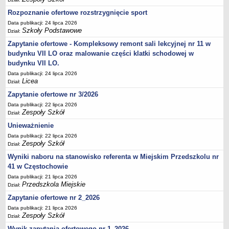
UDOSTĘPNIANIE INFORMACJI PUBLICZNEJ
Rozpoznanie ofertowe rozstrzygnięcie sport
OCHRONA DANYCH OSOBOWYCH
Data publikacji: 24 lipca 2026
Szkoły Podstawowe
Dział:
Zapytanie ofertowe - Kompleksowy remont sali lekcyjnej nr 11 w
budynku VII LO oraz malowanie części klatki schodowej w
budynku VII LO.
Data publikacji: 24 lipca 2026
Licea
Dział:
Zapytanie ofertowe nr 3/2026
Data publikacji: 22 lipca 2026
Zespoły Szkół
Dział:
Unieważnienie
Data publikacji: 22 lipca 2026
Zespoły Szkół
Dział:
Wyniki naboru na stanowisko referenta w Miejskim Przedszkolu nr
41 w Częstochowie
Data publikacji: 21 lipca 2026
Przedszkola Miejskie
Dział:
Zapytanie ofertowe nr 2_2026
Data publikacji: 21 lipca 2026
Zespoły Szkół
Dział:
Wynik zapytania ofertowego nr 1_2026