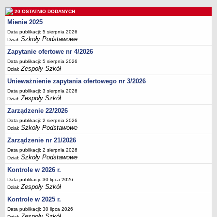
Deklaracja dostępności
20 OSTATNIO DODANYCH
PORADNIE PSYCHOLOGICZNO-PEDAGOGICZNE
Mienie 2025
Zespół Poradni
Data publikacji: 5 sierpnia 2026
Szkoły Podstawowe
Dział:
BIURO FINANSÓW OŚWIATY
Dane podstawowe
Zapytanie ofertowe nr 4/2026
Data publikacji: 5 sierpnia 2026
Statut
Zespoły Szkół
Dział:
Majątek
Unieważnienie zapytania ofertowego nr 3/2026
Godziny dyżurów
Data publikacji: 3 sierpnia 2026
Zespoły Szkół
Dział:
Ogłoszenia
Zarządzenie 22/2026
Zarządzenia
Data publikacji: 2 sierpnia 2026
Rejestry, ewidencje, archiwa
Szkoły Podstawowe
Dział:
Kontrole
Zarządzenie nr 21/2026
Data publikacji: 2 sierpnia 2026
PONOWNE WYKORZYSTYWANIE
Szkoły Podstawowe
Dział:
Sprawozdania
Kontrole w 2026 r.
Deklaracja dostępności
Data publikacji: 30 lipca 2026
Zespoły Szkół
Dział:
DEKLARACJA DOSTĘPNOŚCI
OŚWIADCZENIA MAJĄTKOWE
Kontrole w 2025 r.
PONOWNE WYKORZYSTYWANIE
Data publikacji: 30 lipca 2026
Zespoły Szkół
Dział: