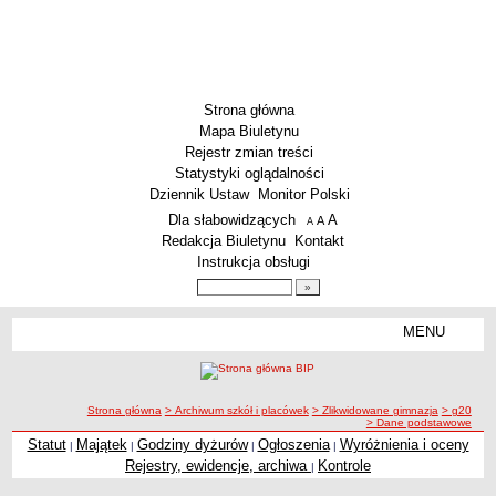
Strona główna
Mapa Biuletynu
Rejestr zmian treści
Statystyki oglądalności
Dziennik Ustaw
Monitor Polski
Menu dodatkowe
Dla słabowidzących
A
powiększ czcionkę
A
standardowy rozmiar czcionki
A
pomniejsz czcionkę
Redakcja Biuletynu
Kontakt
Instrukcja obsługi
Wyszukiwarka artykułów
Szukaj
MENU
Menu
SZKOŁY
Szkoły Podstawowe
ścieżka nawigacji
Strona główna
> Archiwum szkół i placówek
> Zlikwidowane gimnazja
> g20
Licea
> Dane podstawowe
Zespoły Szkół
Statut
Majątek
Godziny dyżurów
Ogłoszenia
Wyróżnienia i oceny
|
|
|
|
Rejestry, ewidencje, archiwa
Kontrole
|
Techniczne Zakłady Naukowe
PRZEDSZKOLA