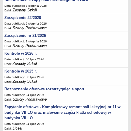
Deklaracja dostępności
Data publikacji: 3 sierpnia 2026
Zespoły Szkół
Dział:
PORADNIE PSYCHOLOGICZNO-PEDAGOGICZNE
Zarządzenie 22/2026
Zespół Poradni
Data publikacji: 2 sierpnia 2026
BIURO FINANSÓW OŚWIATY
Szkoły Podstawowe
Dział:
Dane podstawowe
Zarządzenie nr 21/2026
Statut
Data publikacji: 2 sierpnia 2026
Szkoły Podstawowe
Majątek
Dział:
Kontrole w 2026 r.
Godziny dyżurów
Data publikacji: 30 lipca 2026
Ogłoszenia
Zespoły Szkół
Dział:
Zarządzenia
Kontrole w 2025 r.
Rejestry, ewidencje, archiwa
Data publikacji: 30 lipca 2026
Zespoły Szkół
Dział:
Kontrole
Rozpoznanie ofertowe rozstrzygnięcie sport
PONOWNE WYKORZYSTYWANIE
Data publikacji: 24 lipca 2026
Sprawozdania
Szkoły Podstawowe
Dział:
Deklaracja dostępności
Zapytanie ofertowe - Kompleksowy remont sali lekcyjnej nr 11 w
budynku VII LO oraz malowanie części klatki schodowej w
DEKLARACJA DOSTĘPNOŚCI
budynku VII LO.
OŚWIADCZENIA MAJĄTKOWE
Data publikacji: 24 lipca 2026
PONOWNE WYKORZYSTYWANIE
Licea
Dział: