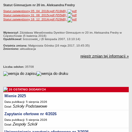
Statut Gimnazjum nr 20 im. Aleksandra Fredry
Przedszkola Miejskie
Statut zatwierdzony 05_04_2016r.pdf (519kB)
ARCHIWUM SZKÓŁ I PLACÓWEK
Statut zatwierdzony 31_08_2015r.pdf (555kB)
Zlikwidowane gimnazja
Statut zatwierdzony 16_12_2014r.pdf (529kB)
Przekształcone szkoły i placówki
metryczka
Wytworzył:
Zdzisława Wiewiórowska Dyrektor Gimnazjum nr 20 im. Aleksandra Fredry w
Wielofunkcyjna Placówka
Częstochowie (5 kwietnia 2016)
Opublikował:
brzozowski_r (6 listopada 2007, 13:10:14)
SPECJALNE OŚRODKI SZKOLNO-WYCHOWAWCZE
Ostatnia zmiana:
Małgorzata Górska (16 maja 2017, 10:45:35)
Specjalny Ośrodek nr 1
Zmieniono:
aktualizacja
Specjalny Ośrodek nr 5
rejestr zmian tej informacji »
BURSA MIEJSKA
Liczba odsłon:
35708
Dane podstawowe
Statut
Majątek
20 OSTATNIO DODANYCH
Godziny dyżurów
Mienie 2025
Ogłoszenie
Data publikacji: 5 sierpnia 2026
Szkoły Podstawowe
Zarządzenia
Dział:
Zapytanie ofertowe nr 4/2026
Kontrole
Data publikacji: 5 sierpnia 2026
Rejestry, ewidencje, archiwa
Zespoły Szkół
Dział:
Sprawozdania
Unieważnienie zapytania ofertowego nr 3/2026