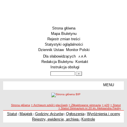
Strona główna
Mapa Biuletynu
Rejestr zmian treści
Statystyki oglądalności
Dziennik Ustaw
Monitor Polski
Menu dodatkowe
Dla słabowidzących
A
powiększ czcionkę
A
standardowy rozmiar czcionki
A
pomniejsz czcionkę
Redakcja Biuletynu
Kontakt
Instrukcja obsługi
Wyszukiwarka artykułów
Szukaj
MENU
Menu
SZKOŁY
Szkoły Podstawowe
ścieżka nawigacji
Strona główna
> Archiwum szkół i placówek
> Zlikwidowane gimnazja
> g20
> Statut
Licea
> Statut Gimnazjum nr 20 im. Aleksandra Fredry
Zespoły Szkół
Statut
Majątek
Godziny dyżurów
Ogłoszenia
Wyróżnienia i oceny
|
|
|
|
Rejestry, ewidencje, archiwa
Kontrole
|
Techniczne Zakłady Naukowe
PRZEDSZKOLA