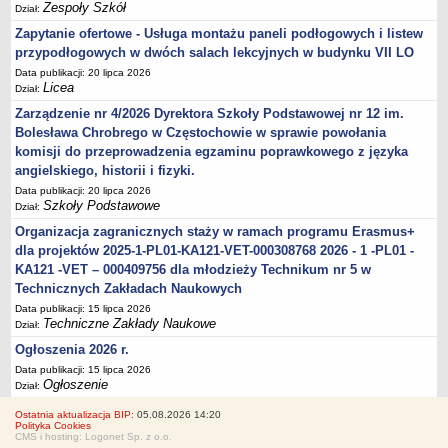
Zespoły Szkół
Dział:
Zapytanie ofertowe - Usługa montażu paneli podłogowych i listew
przypodłogowych w dwóch salach lekcyjnych w budynku VII LO
Data publikacji: 20 lipca 2026
Licea
Dział:
Zarządzenie nr 4/2026 Dyrektora Szkoły Podstawowej nr 12 im.
Bolesława Chrobrego w Częstochowie w sprawie powołania
komisji do przeprowadzenia egzaminu poprawkowego z języka
angielskiego, historii i fizyki.
Data publikacji: 20 lipca 2026
Szkoły Podstawowe
Dział:
Organizacja zagranicznych staży w ramach programu Erasmus+
dla projektów 2025-1-PL01-KA121-VET-000308768 2026 - 1 -PL01 -
KA121 -VET – 000409756 dla młodzieży Technikum nr 5 w
Technicznych Zakładach Naukowych
Data publikacji: 15 lipca 2026
Techniczne Zakłady Naukowe
Dział:
Ogłoszenia 2026 r.
Data publikacji: 15 lipca 2026
Ogłoszenie
Dział:
Ostatnia aktualizacja BIP:
05.08.2026 14:20
Polityka Cookies
CMS i hosting: Logonet Sp. z o.o.