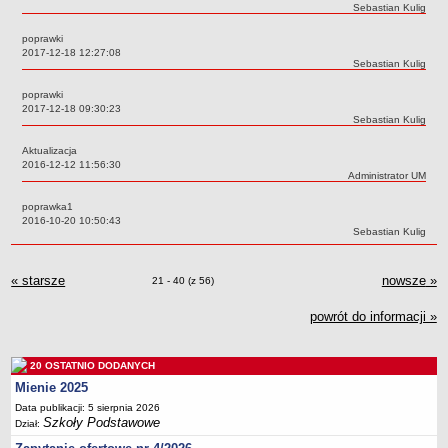
UDOSTĘPNIANIE INFORMACJI PUBLICZNEJ
Autor:
Sebastian Kulig
OCHRONA DANYCH OSOBOWYCH
poprawki
Data:
2017-12-18 12:27:08
Autor:
Sebastian Kulig
poprawki
Data:
2017-12-18 09:30:23
Autor:
Sebastian Kulig
Aktualizacja
Data:
2016-12-12 11:56:30
Autor:
Administrator UM
poprawka1
Data:
2016-10-20 10:50:43
Autor:
Sebastian Kulig
« starsze
zmiany
nowsze
zmi
»
Zmiany o pozycjach
21 - 40 (z 56)
powrót do informacji »
20 OSTATNIO DODANYCH
Mienie 2025
Data publikacji: 5 sierpnia 2026
Szkoły Podstawowe
Dział: