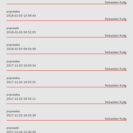
Autor:
Sebastian Kulig
Deklaracja dostępności
poprawka
PORADNIE PSYCHOLOGICZNO-PEDAGOGICZNE
Data:
2018-01-03 10:58:44
Zespół Poradni
Autor:
Sebastian Kulig
BIURO FINANSÓW OŚWIATY
poprawki
Dane podstawowe
Data:
2018-01-03 08:52:05
Autor:
Sebastian Kulig
Statut
poprawka
Majątek
Data:
2018-01-03 08:50:58
Autor:
Sebastian Kulig
Godziny dyżurów
poprawka
Ogłoszenia
Data:
2017-12-20 18:06:34
Autor:
Sebastian Kulig
Zarządzenia
Rejestry, ewidencje, archiwa
poprawka
Data:
2017-12-20 18:05:31
Kontrole
Autor:
Sebastian Kulig
PONOWNE WYKORZYSTYWANIE
poprawka
Data:
2017-12-20 18:04:11
Sprawozdania
Autor:
Sebastian Kulig
Deklaracja dostępności
poprawka
DEKLARACJA DOSTĘPNOŚCI
Data:
2017-12-20 18:03:39
Autor:
Sebastian Kulig
OŚWIADCZENIA MAJĄTKOWE
PONOWNE WYKORZYSTYWANIE
poprawki
Data:
2017-12-18 12:30:35