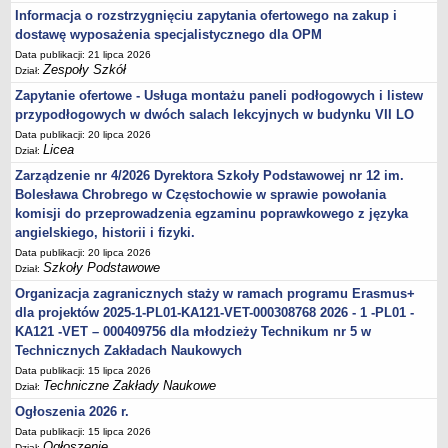
Informacja o rozstrzygnięciu zapytania ofertowego na zakup i
dostawę wyposażenia specjalistycznego dla OPM
Data publikacji: 21 lipca 2026
Zespoły Szkół
Dział:
Zapytanie ofertowe - Usługa montażu paneli podłogowych i listew
przypodłogowych w dwóch salach lekcyjnych w budynku VII LO
Data publikacji: 20 lipca 2026
Licea
Dział:
Zarządzenie nr 4/2026 Dyrektora Szkoły Podstawowej nr 12 im.
Bolesława Chrobrego w Częstochowie w sprawie powołania
komisji do przeprowadzenia egzaminu poprawkowego z języka
angielskiego, historii i fizyki.
Data publikacji: 20 lipca 2026
Szkoły Podstawowe
Dział:
Organizacja zagranicznych staży w ramach programu Erasmus+
dla projektów 2025-1-PL01-KA121-VET-000308768 2026 - 1 -PL01 -
KA121 -VET – 000409756 dla młodzieży Technikum nr 5 w
Technicznych Zakładach Naukowych
Data publikacji: 15 lipca 2026
Techniczne Zakłady Naukowe
Dział:
Ogłoszenia 2026 r.
Data publikacji: 15 lipca 2026
Ogłoszenie
Dział: