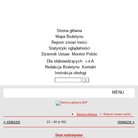
Strona główna
Mapa Biuletynu
Rejestr zmian treści
Statystyki oglądalności
Dziennik Ustaw
Monitor Polski
Menu dodatkowe
Dla słabowidzących
A
powiększ czcionkę
A
standardowy rozmiar czcionki
A
pomniejsz czcionkę
Redakcja Biuletynu
Kontakt
Instrukcja obsługi
Wyszukiwarka artykułów
Szukaj
MENU
Menu
SZKOŁY
Szkoły Podstawowe
ścieżka nawigacji
Strona główna
> Rejestr zmian treści
Licea
« starsze
zmiany
nowsze
zmi
»
Rejestr zmian treści
Zmiany o pozycjach
21 - 40 (z 56)
Zespoły Szkół
Techniczne Zakłady Naukowe
Dane podstawowe
PRZEDSZKOLA