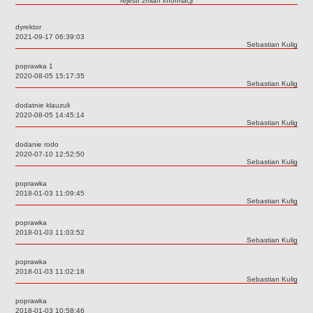
rejestr zmian informacji
Przedszkola Miejskie
dyrektor
ARCHIWUM SZKÓŁ I PLACÓWEK
Data:
2021-09-17 06:39:03
Zlikwidowane gimnazja
Autor:
Sebastian Kulig
Przekształcone szkoły i placówki
poprawka 1
Data:
2020-08-05 15:17:35
Wielofunkcyjna Placówka
Autor:
Sebastian Kulig
SPECJALNE OŚRODKI SZKOLNO-WYCHOWAWCZE
dodatnie klauzuli
Specjalny Ośrodek nr 1
Data:
2020-08-05 14:45:14
Autor:
Sebastian Kulig
Specjalny Ośrodek nr 5
dodanie rodo
BURSA MIEJSKA
Data:
2020-07-10 12:52:50
Dane podstawowe
Autor:
Sebastian Kulig
Statut
poprawka
Data:
2018-01-03 11:09:45
Majątek
Autor:
Sebastian Kulig
Godziny dyżurów
poprawka
Data:
2018-01-03 11:03:52
Ogłoszenie
Autor:
Sebastian Kulig
Zarządzenia
poprawka
Kontrole
Data:
2018-01-03 11:02:18
Autor:
Sebastian Kulig
Rejestry, ewidencje, archiwa
poprawka
Sprawozdania
Data:
2018-01-03 10:58:46