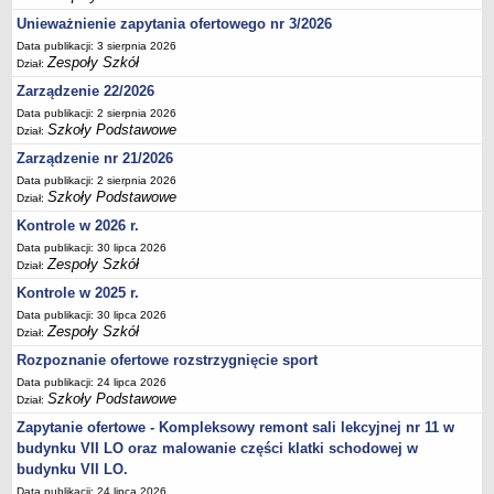
Deklaracja dostępności
Unieważnienie zapytania ofertowego nr 3/2026
PORADNIE PSYCHOLOGICZNO-PEDAGOGICZNE
Data publikacji: 3 sierpnia 2026
Zespoły Szkół
Dział:
Zespół Poradni
Zarządzenie 22/2026
BIURO FINANSÓW OŚWIATY
Data publikacji: 2 sierpnia 2026
Dane podstawowe
Szkoły Podstawowe
Dział:
Statut
Zarządzenie nr 21/2026
Majątek
Data publikacji: 2 sierpnia 2026
Szkoły Podstawowe
Dział:
Godziny dyżurów
Kontrole w 2026 r.
Ogłoszenia
Data publikacji: 30 lipca 2026
Zarządzenia
Zespoły Szkół
Dział:
Rejestry, ewidencje, archiwa
Kontrole w 2025 r.
Kontrole
Data publikacji: 30 lipca 2026
Zespoły Szkół
Dział:
PONOWNE WYKORZYSTYWANIE
Rozpoznanie ofertowe rozstrzygnięcie sport
Sprawozdania
Data publikacji: 24 lipca 2026
Szkoły Podstawowe
Dział:
Deklaracja dostępności
Zapytanie ofertowe - Kompleksowy remont sali lekcyjnej nr 11 w
DEKLARACJA DOSTĘPNOŚCI
budynku VII LO oraz malowanie części klatki schodowej w
OŚWIADCZENIA MAJĄTKOWE
budynku VII LO.
PONOWNE WYKORZYSTYWANIE
Data publikacji: 24 lipca 2026