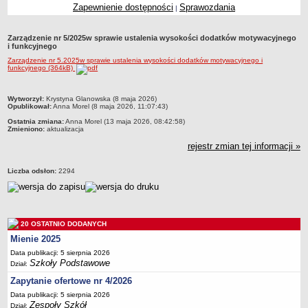
Zapewnienie dostępności
Sprawozdania
|
Przedszkola Miejskie
ARCHIWUM SZKÓŁ I PLACÓWEK
Zarządzenie nr 5/2025w sprawie ustalenia wysokości dodatków motywacyjnego
Zlikwidowane gimnazja
i funkcyjnego
Zarządzenie nr 5.2025w sprawie ustalenia wysokości dodatków motywacyjnego i
Przekształcone szkoły i placówki
funkcyjnego (364kB)
Wielofunkcyjna Placówka
SPECJALNE OŚRODKI SZKOLNO-WYCHOWAWCZE
metryczka
Wytworzył:
Krystyna Glanowska (8 maja 2026)
Opublikował:
Anna Morel (8 maja 2026, 11:07:43)
Specjalny Ośrodek nr 1
Ostatnia zmiana:
Anna Morel (13 maja 2026, 08:42:58)
Specjalny Ośrodek nr 5
Zmieniono:
aktualizacja
BURSA MIEJSKA
rejestr zmian tej informacji »
Dane podstawowe
Liczba odsłon:
2294
Statut
Majątek
Godziny dyżurów
20 OSTATNIO DODANYCH
Ogłoszenie
Mienie 2025
Zarządzenia
Data publikacji: 5 sierpnia 2026
Szkoły Podstawowe
Dział:
Kontrole
Zapytanie ofertowe nr 4/2026
Rejestry, ewidencje, archiwa
Data publikacji: 5 sierpnia 2026
Sprawozdania
Zespoły Szkół
Dział: