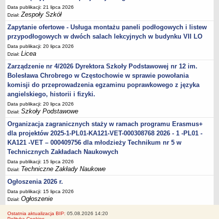
Data publikacji: 21 lipca 2026
Zespoły Szkół
Dział:
Zapytanie ofertowe - Usługa montażu paneli podłogowych i listew
przypodłogowych w dwóch salach lekcyjnych w budynku VII LO
Data publikacji: 20 lipca 2026
Licea
Dział:
Zarządzenie nr 4/2026 Dyrektora Szkoły Podstawowej nr 12 im.
Bolesława Chrobrego w Częstochowie w sprawie powołania
komisji do przeprowadzenia egzaminu poprawkowego z języka
angielskiego, historii i fizyki.
Data publikacji: 20 lipca 2026
Szkoły Podstawowe
Dział:
Organizacja zagranicznych staży w ramach programu Erasmus+
dla projektów 2025-1-PL01-KA121-VET-000308768 2026 - 1 -PL01 -
KA121 -VET – 000409756 dla młodzieży Technikum nr 5 w
Technicznych Zakładach Naukowych
Data publikacji: 15 lipca 2026
Techniczne Zakłady Naukowe
Dział:
Ogłoszenia 2026 r.
Data publikacji: 15 lipca 2026
Ogłoszenie
Dział:
Ostatnia aktualizacja BIP:
05.08.2026 14:20
Polityka Cookies