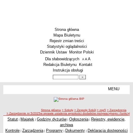
Strona główna
Mapa Biuletynu
Rejestr zmian treści
Statystyki oglądalności
Dziennik Ustaw
Monitor Polski
Menu dodatkowe
Dla słabowidzących
A
powiększ czcionkę
A
standardowy rozmiar czcionki
A
pomniejsz czcionkę
Redakcja Biuletynu
Kontakt
Instrukcja obsługi
Wyszukiwarka artykułów
Szukaj
MENU
Menu
SZKOŁY
Szkoły Podstawowe
ścieżka nawigacji
Strona główna
> Szkoły
> Zespoły Szkół
> zsp5
> Zarządzenia
Licea
> Zarządzenie nr 5/2025w sprawie ustalenia wysokości dodatków motywacyjnego i funkcyjn
Zespoły Szkół
Statut
Majątek
Godziny dyżurów
Ogłoszenia
Rejestry, ewidencje,
|
|
|
|
archiwa
Techniczne Zakłady Naukowe
Kontrole
Zarządzenia
Programy
Dokumenty
Deklaracja dostępności
|
|
|
|
PRZEDSZKOLA