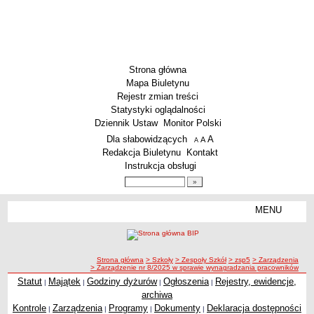
Strona główna
Mapa Biuletynu
Rejestr zmian treści
Statystyki oglądalności
Dziennik Ustaw
Monitor Polski
Menu dodatkowe
Dla słabowidzących
A
powiększ czcionkę
A
standardowy rozmiar czcionki
A
pomniejsz czcionkę
Redakcja Biuletynu
Kontakt
Instrukcja obsługi
Wyszukiwarka artykułów
Szukaj
MENU
Menu
SZKOŁY
Szkoły Podstawowe
ścieżka nawigacji
Strona główna
> Szkoły
> Zespoły Szkół
> zsp5
> Zarządzenia
Licea
> Zarządzenie nr 8/2025 w sprawie wynagradzania pracowników
Zespoły Szkół
Statut
Majątek
Godziny dyżurów
Ogłoszenia
Rejestry, ewidencje,
|
|
|
|
archiwa
Techniczne Zakłady Naukowe
Kontrole
Zarządzenia
Programy
Dokumenty
Deklaracja dostępności
|
|
|
|
PRZEDSZKOLA