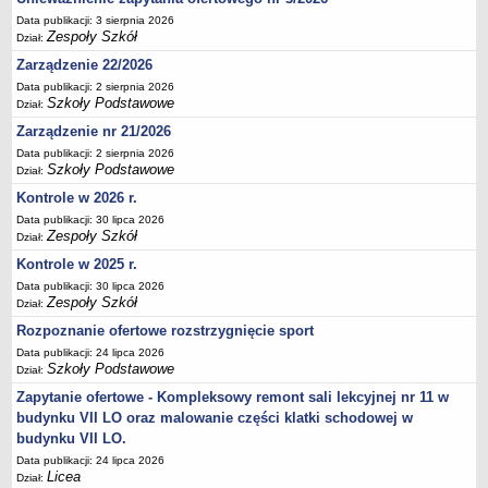
Deklaracja dostępności
Data publikacji: 3 sierpnia 2026
Zespoły Szkół
Dział:
PORADNIE PSYCHOLOGICZNO-PEDAGOGICZNE
Zarządzenie 22/2026
Zespół Poradni
Data publikacji: 2 sierpnia 2026
BIURO FINANSÓW OŚWIATY
Szkoły Podstawowe
Dział:
Dane podstawowe
Zarządzenie nr 21/2026
Statut
Data publikacji: 2 sierpnia 2026
Szkoły Podstawowe
Majątek
Dział:
Kontrole w 2026 r.
Godziny dyżurów
Data publikacji: 30 lipca 2026
Ogłoszenia
Zespoły Szkół
Dział:
Zarządzenia
Kontrole w 2025 r.
Rejestry, ewidencje, archiwa
Data publikacji: 30 lipca 2026
Zespoły Szkół
Dział:
Kontrole
Rozpoznanie ofertowe rozstrzygnięcie sport
PONOWNE WYKORZYSTYWANIE
Data publikacji: 24 lipca 2026
Szkoły Podstawowe
Sprawozdania
Dział:
Zapytanie ofertowe - Kompleksowy remont sali lekcyjnej nr 11 w
Deklaracja dostępności
budynku VII LO oraz malowanie części klatki schodowej w
DEKLARACJA DOSTĘPNOŚCI
budynku VII LO.
OŚWIADCZENIA MAJĄTKOWE
Data publikacji: 24 lipca 2026
PONOWNE WYKORZYSTYWANIE
Licea
Dział: