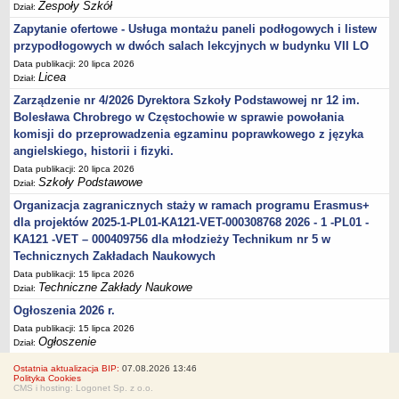
Zespoły Szkół
Dział:
Zapytanie ofertowe - Usługa montażu paneli podłogowych i listew
przypodłogowych w dwóch salach lekcyjnych w budynku VII LO
Data publikacji: 20 lipca 2026
Licea
Dział:
Zarządzenie nr 4/2026 Dyrektora Szkoły Podstawowej nr 12 im.
Bolesława Chrobrego w Częstochowie w sprawie powołania
komisji do przeprowadzenia egzaminu poprawkowego z języka
angielskiego, historii i fizyki.
Data publikacji: 20 lipca 2026
Szkoły Podstawowe
Dział:
Organizacja zagranicznych staży w ramach programu Erasmus+
dla projektów 2025-1-PL01-KA121-VET-000308768 2026 - 1 -PL01 -
KA121 -VET – 000409756 dla młodzieży Technikum nr 5 w
Technicznych Zakładach Naukowych
Data publikacji: 15 lipca 2026
Techniczne Zakłady Naukowe
Dział:
Ogłoszenia 2026 r.
Data publikacji: 15 lipca 2026
Ogłoszenie
Dział:
Ostatnia aktualizacja BIP:
07.08.2026 13:46
Polityka Cookies
CMS i hosting: Logonet Sp. z o.o.