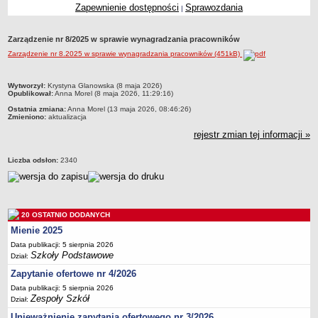
Zapewnienie dostępności
Sprawozdania
|
Przedszkola Miejskie
ARCHIWUM SZKÓŁ I PLACÓWEK
Zarządzenie nr 8/2025 w sprawie wynagradzania pracowników
Zlikwidowane gimnazja
Zarządzenie nr 8.2025 w sprawie wynagradzania pracowników (451kB)
Przekształcone szkoły i placówki
Wielofunkcyjna Placówka
metryczka
Wytworzył:
Krystyna Glanowska (8 maja 2026)
Opublikował:
Anna Morel (8 maja 2026, 11:29:16)
SPECJALNE OŚRODKI SZKOLNO-WYCHOWAWCZE
Ostatnia zmiana:
Anna Morel (13 maja 2026, 08:46:26)
Specjalny Ośrodek nr 1
Zmieniono:
aktualizacja
Specjalny Ośrodek nr 5
rejestr zmian tej informacji »
BURSA MIEJSKA
Liczba odsłon:
2340
Dane podstawowe
Statut
Majątek
20 OSTATNIO DODANYCH
Godziny dyżurów
Mienie 2025
Ogłoszenie
Data publikacji: 5 sierpnia 2026
Szkoły Podstawowe
Zarządzenia
Dział:
Zapytanie ofertowe nr 4/2026
Kontrole
Data publikacji: 5 sierpnia 2026
Rejestry, ewidencje, archiwa
Zespoły Szkół
Dział:
Sprawozdania
Unieważnienie zapytania ofertowego nr 3/2026