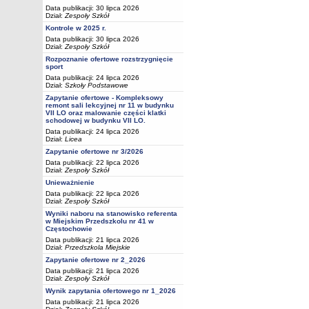
Data publikacji: 30 lipca 2026
Dział:
Zespoły Szkół
Kontrole w 2025 r.
Data publikacji: 30 lipca 2026
Dział:
Zespoły Szkół
Rozpoznanie ofertowe rozstrzygnięcie
sport
Data publikacji: 24 lipca 2026
Dział:
Szkoły Podstawowe
Zapytanie ofertowe - Kompleksowy
remont sali lekcyjnej nr 11 w budynku
VII LO oraz malowanie części klatki
schodowej w budynku VII LO.
Data publikacji: 24 lipca 2026
Dział:
Licea
Zapytanie ofertowe nr 3/2026
Data publikacji: 22 lipca 2026
Dział:
Zespoły Szkół
Unieważnienie
Data publikacji: 22 lipca 2026
Dział:
Zespoły Szkół
Wyniki naboru na stanowisko referenta
w Miejskim Przedszkolu nr 41 w
Częstochowie
Data publikacji: 21 lipca 2026
Dział:
Przedszkola Miejskie
Zapytanie ofertowe nr 2_2026
Data publikacji: 21 lipca 2026
Dział:
Zespoły Szkół
Wynik zapytania ofertowego nr 1_2026
Data publikacji: 21 lipca 2026