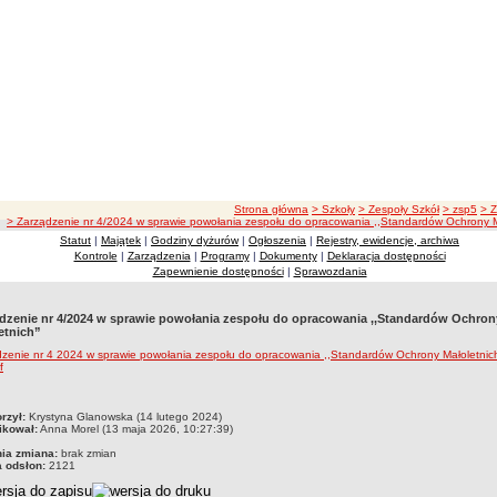
ścieżka nawigacji
Strona główna
> Szkoły
> Zespoły Szkół
> zsp5
> 
> Zarządzenie nr 4/2024 w sprawie powołania zespołu do opracowania ,,Standardów Ochrony M
Statut
|
Majątek
|
Godziny dyżurów
|
Ogłoszenia
|
Rejestry, ewidencje, archiwa
Kontrole
|
Zarządzenia
|
Programy
|
Dokumenty
|
Deklaracja dostępności
Zapewnienie dostępności
|
Sprawozdania
dzenie nr 4/2024 w sprawie powołania zespołu do opracowania ,,Standardów Ochron
etnich”
zenie nr 4 2024 w sprawie powołania zespołu do opracowania ,,Standardów Ochrony Małoletnic
czka
rzył:
Krystyna Glanowska (14 lutego 2024)
ikował:
Anna Morel (13 maja 2026, 10:27:39)
nia zmiana:
brak zmian
a odsłon:
2121