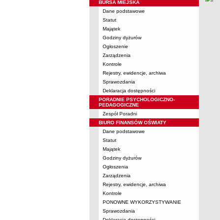
BURSA MIEJSKA
Dane podstawowe
Statut
Majątek
Godziny dyżurów
Ogłoszenie
Zarządzenia
Kontrole
Rejestry, ewidencje, archiwa
Sprawozdania
Deklaracja dostępności
PORADNIE PSYCHOLOGICZNO-
PEDAGOGICZNE
Zespół Poradni
BIURO FINANSÓW OŚWIATY
Dane podstawowe
Statut
Majątek
Godziny dyżurów
Ogłoszenia
Zarządzenia
Rejestry, ewidencje, archiwa
Kontrole
PONOWNE WYKORZYSTYWANIE
Sprawozdania
Deklaracja dostępności