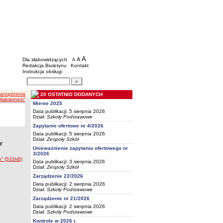
BIP - Oświata Częstochowa
Menu dodatkowe
A
powiększ czcionkę
A
standardowy rozmiar czcionki
Dla słabowidzących
A
pomniejsz czcionkę
Redakcja Biuletynu
Kontakt
Instrukcja obsługi
Wyszukiwarka artykułów
Szukaj
Zarządzenia
20 OSTATNIO DODANYCH
ałoletnich”
Mienie 2025
Data publikacji: 5 sierpnia 2026
Dział:
Szkoły Podstawowe
Zapytanie ofertowe nr 4/2026
Data publikacji: 5 sierpnia 2026
Dział:
Zespoły Szkół
y
Unieważnienie zapytania ofertowego nr
3/2026
h” (532kB)
Data publikacji: 3 sierpnia 2026
Dział:
Zespoły Szkół
Zarządzenie 22/2026
Data publikacji: 2 sierpnia 2026
Dział:
Szkoły Podstawowe
Zarządzenie nr 21/2026
Data publikacji: 2 sierpnia 2026
Dział:
Szkoły Podstawowe
Kontrole w 2026 r.