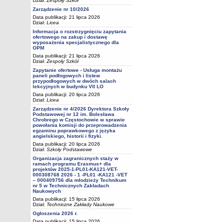
Dział:
Zespoły Szkół
Zarządzenie nr 10/2026
Data publikacji: 21 lipca 2026
Dział:
Licea
Informacja o rozstrzygnięciu zapytania
ofertowego na zakup i dostawę
wyposażenia specjalistycznego dla
OPM
Data publikacji: 21 lipca 2026
Dział:
Zespoły Szkół
Zapytanie ofertowe - Usługa montażu
paneli podłogowych i listew
przypodłogowych w dwóch salach
lekcyjnych w budynku VII LO
Data publikacji: 20 lipca 2026
Dział:
Licea
Zarządzenie nr 4/2026 Dyrektora Szkoły
Podstawowej nr 12 im. Bolesława
Chrobrego w Częstochowie w sprawie
powołania komisji do przeprowadzenia
egzaminu poprawkowego z języka
angielskiego, historii i fizyki.
Data publikacji: 20 lipca 2026
Dział:
Szkoły Podstawowe
Organizacja zagranicznych staży w
ramach programu Erasmus+ dla
projektów 2025-1-PL01-KA121-VET-
000308768 2026 - 1 -PL01 -KA121 -VET
– 000409756 dla młodzieży Technikum
nr 5 w Technicznych Zakładach
Naukowych
Data publikacji: 15 lipca 2026
Dział:
Techniczne Zakłady Naukowe
Ogłoszenia 2026 r.
Data publikacji: 15 lipca 2026