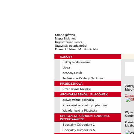
Strona główna
Mapa Biuletynu
Rejestr zmian treści
Statystyki oglądalności
Dziennik Ustaw
Monitor Polski
SZKOŁY
Menu
Szkoły Podstawowe
Licea
Zespoły Szkół
Techniczne Zakłady Naukowe
PRZEDSZKOLA
Zarzą
Przedszkola Miejskie
Małol
ARCHIWUM SZKÓŁ I PLACÓWEK
Zarząd
Zlikwidowane gimnazja
Przekształcone szkoły i placówki
Wielofunkcyjna Placówka
metry
Wytwo
Opubl
SPECJALNE OŚRODKI SZKOLNO-
WYCHOWAWCZE
Ostat
Specjalny Ośrodek nr 1
Liczb
Specjalny Ośrodek nr 5