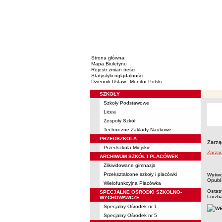
Strona główna
Mapa Biuletynu
Rejestr zmian treści
Statystyki oglądalności
Dziennik Ustaw
Monitor Polski
SZKOŁY
Menu
Szkoły Podstawowe
Licea
Zespoły Szkół
Techniczne Zakłady Naukowe
PRZEDSZKOLA
Zarzą
Przedszkola Miejskie
Zarząd
ARCHIWUM SZKÓŁ I PLACÓWEK
Zlikwidowane gimnazja
metry
Przekształcone szkoły i placówki
Wytwo
Opubl
Wielofunkcyjna Placówka
Ostat
SPECJALNE OŚRODKI SZKOLNO-
Liczb
WYCHOWAWCZE
Specjalny Ośrodek nr 1
Specjalny Ośrodek nr 5