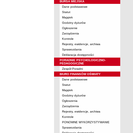
BURSA MIEJSKA
Dane podstawowe
Statut
Majątek
Godziny dyżurów
Ogłoszenie
Zarządzenia
Kontrole
Rejestry, ewidencje, archiwa
Sprawozdania
Deklaracja dostępności
PORADNIE PSYCHOLOGICZNO-
PEDAGOGICZNE
Zespół Poradni
BIURO FINANSÓW OŚWIATY
Dane podstawowe
Statut
Majątek
Godziny dyżurów
Ogłoszenia
Zarządzenia
Rejestry, ewidencje, archiwa
Kontrole
PONOWNE WYKORZYSTYWANIE
Sprawozdania
Deklaracja dostępności