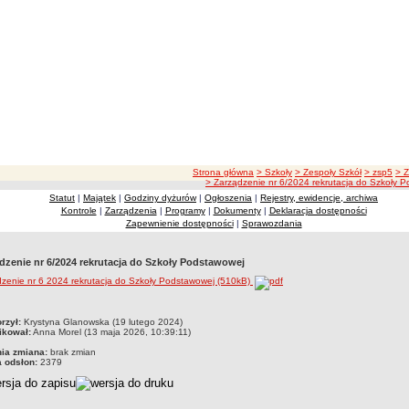
ścieżka nawigacji
Strona główna
> Szkoły
> Zespoły Szkół
> zsp5
> 
> Zarządzenie nr 6/2024 rekrutacja do Szkoły 
Statut
|
Majątek
|
Godziny dyżurów
|
Ogłoszenia
|
Rejestry, ewidencje, archiwa
Kontrole
|
Zarządzenia
|
Programy
|
Dokumenty
|
Deklaracja dostępności
Zapewnienie dostępności
|
Sprawozdania
dzenie nr 6/2024 rekrutacja do Szkoły Podstawowej
zenie nr 6 2024 rekrutacja do Szkoły Podstawowej (510kB)
czka
rzył:
Krystyna Glanowska (19 lutego 2024)
ikował:
Anna Morel (13 maja 2026, 10:39:11)
nia zmiana:
brak zmian
a odsłon:
2379