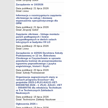
Dział:
Zespoły Szkół
Zarządzenie nr 10/2026
Data publikacji: 21 lipca 2026
Dział:
Licea
Informacja o rozstrzygnięciu zapytania
ofertowego na zakup i dostawę
wyposażenia specjalistycznego dla
OPM
Data publikacji: 21 lipca 2026
Dział:
Zespoły Szkół
Zapytanie ofertowe - Usługa montażu
paneli podłogowych i listew
przypodłogowych w dwóch salach
lekcyjnych w budynku VII LO
Data publikacji: 20 lipca 2026
Dział:
Licea
Zarządzenie nr 4/2026 Dyrektora Szkoły
Podstawowej nr 12 im. Bolesława
Chrobrego w Częstochowie w sprawie
powołania komisji do przeprowadzenia
egzaminu poprawkowego z języka
angielskiego, historii i fizyki.
Data publikacji: 20 lipca 2026
Dział:
Szkoły Podstawowe
Organizacja zagranicznych staży w
ramach programu Erasmus+ dla
projektów 2025-1-PL01-KA121-VET-
000308768 2026 - 1 -PL01 -KA121 -VET
– 000409756 dla młodzieży Technikum
nr 5 w Technicznych Zakładach
Naukowych
Data publikacji: 15 lipca 2026
Dział:
Techniczne Zakłady Naukowe
Ogłoszenia 2026 r.
Data publikacji: 15 lipca 2026