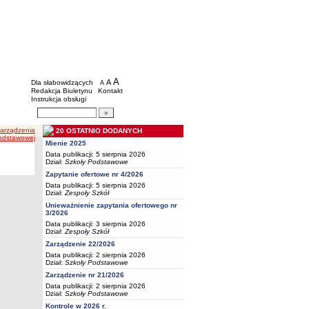
BIP - Oświata Częstochowa
Menu dodatkowe
A
powiększ czcionkę
A
standardowy rozmiar czcionki
Dla słabowidzących
A
pomniejsz czcionkę
Redakcja Biuletynu
Kontakt
Instrukcja obsługi
Wyszukiwarka artykułów
Szukaj
Zarządzenia
20 OSTATNIO DODANYCH
Podstawowej
Mienie 2025
Data publikacji: 5 sierpnia 2026
Dział:
Szkoły Podstawowe
Zapytanie ofertowe nr 4/2026
Data publikacji: 5 sierpnia 2026
Dział:
Zespoły Szkół
Unieważnienie zapytania ofertowego nr
3/2026
Data publikacji: 3 sierpnia 2026
Dział:
Zespoły Szkół
Zarządzenie 22/2026
Data publikacji: 2 sierpnia 2026
Dział:
Szkoły Podstawowe
Zarządzenie nr 21/2026
Data publikacji: 2 sierpnia 2026
Dział:
Szkoły Podstawowe
Kontrole w 2026 r.