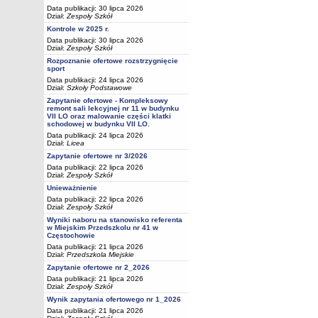
Data publikacji: 30 lipca 2026
Dział:
Zespoły Szkół
Kontrole w 2025 r.
Data publikacji: 30 lipca 2026
Dział:
Zespoły Szkół
Rozpoznanie ofertowe rozstrzygnięcie
sport
Data publikacji: 24 lipca 2026
Dział:
Szkoły Podstawowe
Zapytanie ofertowe - Kompleksowy
remont sali lekcyjnej nr 11 w budynku
VII LO oraz malowanie części klatki
schodowej w budynku VII LO.
Data publikacji: 24 lipca 2026
Dział:
Licea
Zapytanie ofertowe nr 3/2026
Data publikacji: 22 lipca 2026
Dział:
Zespoły Szkół
Unieważnienie
Data publikacji: 22 lipca 2026
Dział:
Zespoły Szkół
Wyniki naboru na stanowisko referenta
w Miejskim Przedszkolu nr 41 w
Częstochowie
Data publikacji: 21 lipca 2026
Dział:
Przedszkola Miejskie
Zapytanie ofertowe nr 2_2026
Data publikacji: 21 lipca 2026
Dział:
Zespoły Szkół
Wynik zapytania ofertowego nr 1_2026
Data publikacji: 21 lipca 2026