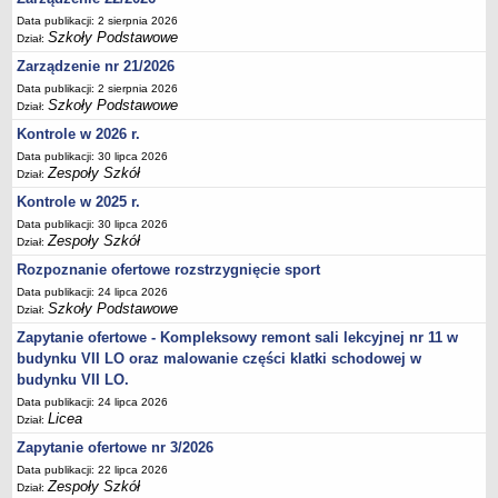
Deklaracja dostępności
Data publikacji: 2 sierpnia 2026
Szkoły Podstawowe
Dział:
PORADNIE PSYCHOLOGICZNO-PEDAGOGICZNE
Zarządzenie nr 21/2026
Zespół Poradni
Data publikacji: 2 sierpnia 2026
BIURO FINANSÓW OŚWIATY
Szkoły Podstawowe
Dział:
Dane podstawowe
Kontrole w 2026 r.
Statut
Data publikacji: 30 lipca 2026
Zespoły Szkół
Majątek
Dział:
Kontrole w 2025 r.
Godziny dyżurów
Data publikacji: 30 lipca 2026
Ogłoszenia
Zespoły Szkół
Dział:
Zarządzenia
Rozpoznanie ofertowe rozstrzygnięcie sport
Rejestry, ewidencje, archiwa
Data publikacji: 24 lipca 2026
Szkoły Podstawowe
Dział:
Kontrole
Zapytanie ofertowe - Kompleksowy remont sali lekcyjnej nr 11 w
PONOWNE WYKORZYSTYWANIE
budynku VII LO oraz malowanie części klatki schodowej w
Sprawozdania
budynku VII LO.
Data publikacji: 24 lipca 2026
Deklaracja dostępności
Licea
Dział:
DEKLARACJA DOSTĘPNOŚCI
Zapytanie ofertowe nr 3/2026
OŚWIADCZENIA MAJĄTKOWE
Data publikacji: 22 lipca 2026
PONOWNE WYKORZYSTYWANIE
Zespoły Szkół
Dział: