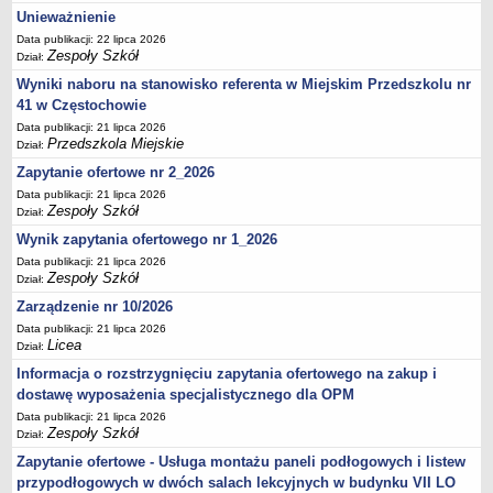
UDOSTĘPNIANIE INFORMACJI PUBLICZNEJ
Unieważnienie
OCHRONA DANYCH OSOBOWYCH
Data publikacji: 22 lipca 2026
Zespoły Szkół
Dział:
Wyniki naboru na stanowisko referenta w Miejskim Przedszkolu nr
41 w Częstochowie
Data publikacji: 21 lipca 2026
Przedszkola Miejskie
Dział:
Zapytanie ofertowe nr 2_2026
Data publikacji: 21 lipca 2026
Zespoły Szkół
Dział:
Wynik zapytania ofertowego nr 1_2026
Data publikacji: 21 lipca 2026
Zespoły Szkół
Dział:
Zarządzenie nr 10/2026
Data publikacji: 21 lipca 2026
Licea
Dział:
Informacja o rozstrzygnięciu zapytania ofertowego na zakup i
dostawę wyposażenia specjalistycznego dla OPM
Data publikacji: 21 lipca 2026
Zespoły Szkół
Dział:
Zapytanie ofertowe - Usługa montażu paneli podłogowych i listew
przypodłogowych w dwóch salach lekcyjnych w budynku VII LO