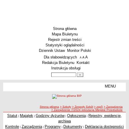
Strona główna
Mapa Biuletynu
Rejestr zmian treści
Statystyki oglądalności
Dziennik Ustaw
Monitor Polski
Menu dodatkowe
Dla słabowidzących
A
powiększ czcionkę
A
standardowy rozmiar czcionki
A
pomniejsz czcionkę
Redakcja Biuletynu
Kontakt
Instrukcja obsługi
Wyszukiwarka artykułów
Szukaj
MENU
Menu
SZKOŁY
Szkoły Podstawowe
ścieżka nawigacji
Strona główna
> Szkoły
> Zespoły Szkół
> zsp5
> Zarządzenia
Licea
> Zarządzenie 7/2024 rekrutacja Miejskie Przedszkole
Zespoły Szkół
Statut
Majątek
Godziny dyżurów
Ogłoszenia
Rejestry, ewidencje,
|
|
|
|
archiwa
Techniczne Zakłady Naukowe
Kontrole
Zarządzenia
Programy
Dokumenty
Deklaracja dostępności
|
|
|
|
PRZEDSZKOLA