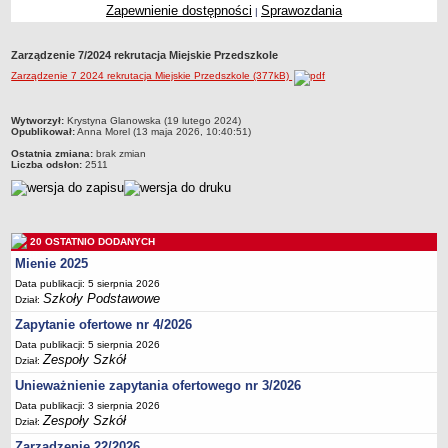
Zapewnienie dostępności
Sprawozdania
|
Przedszkola Miejskie
ARCHIWUM SZKÓŁ I PLACÓWEK
Zarządzenie 7/2024 rekrutacja Miejskie Przedszkole
Zlikwidowane gimnazja
Zarządzenie 7 2024 rekrutacja Miejskie Przedszkole (377kB)
Przekształcone szkoły i placówki
Wielofunkcyjna Placówka
metryczka
Wytworzył:
Krystyna Glanowska (19 lutego 2024)
Opublikował:
Anna Morel (13 maja 2026, 10:40:51)
SPECJALNE OŚRODKI SZKOLNO-WYCHOWAWCZE
Ostatnia zmiana:
brak zmian
Specjalny Ośrodek nr 1
Liczba odsłon:
2511
Specjalny Ośrodek nr 5
BURSA MIEJSKA
Dane podstawowe
20 OSTATNIO DODANYCH
Statut
Mienie 2025
Majątek
Data publikacji: 5 sierpnia 2026
Szkoły Podstawowe
Dział:
Godziny dyżurów
Zapytanie ofertowe nr 4/2026
Ogłoszenie
Data publikacji: 5 sierpnia 2026
Zespoły Szkół
Zarządzenia
Dział:
Unieważnienie zapytania ofertowego nr 3/2026
Kontrole
Data publikacji: 3 sierpnia 2026
Rejestry, ewidencje, archiwa
Zespoły Szkół
Dział:
Sprawozdania
Zarządzenie 22/2026