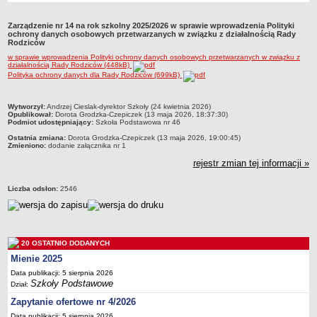
Przedszkola Miejskie
Zarządzenie nr 14 na rok szkolny 2025/2026 w sprawie wprowadzenia Polityki
ARCHIWUM SZKÓŁ I PLACÓWEK
ochrony danych osobowych przetwarzanych w związku z działalnością Rady
Rodziców
Zlikwidowane gimnazja
w sprawie wprowadzenia Polityki ochrony danych osobowych przetwarzanych w związku z
Przekształcone szkoły i placówki
działalnością Rady Rodziców (448kB)
Polityka ochrony danych dla Rady Rodziców (699kB)
Wielofunkcyjna Placówka
SPECJALNE OŚRODKI SZKOLNO-WYCHOWAWCZE
metryczka
Wytworzył:
Andrzej Cieslak-dyrektor Szkoły (24 kwietnia 2026)
Specjalny Ośrodek nr 1
Opublikował:
Dorota Grodzka-Czepiczek (13 maja 2026, 18:37:30)
Podmiot udostępniający:
Szkoła Podstawowa nr 46
Specjalny Ośrodek nr 5
Ostatnia zmiana:
Dorota Grodzka-Czepiczek (13 maja 2026, 19:00:45)
Zmieniono:
dodanie załącznika nr 1
BURSA MIEJSKA
rejestr zmian tej informacji »
Dane podstawowe
Statut
Liczba odsłon:
2546
Majątek
Godziny dyżurów
Ogłoszenie
20 OSTATNIO DODANYCH
Zarządzenia
Mienie 2025
Kontrole
Data publikacji: 5 sierpnia 2026
Szkoły Podstawowe
Dział:
Rejestry, ewidencje, archiwa
Zapytanie ofertowe nr 4/2026
Sprawozdania
Data publikacji: 5 sierpnia 2026