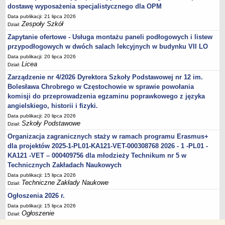
dostawę wyposażenia specjalistycznego dla OPM
Data publikacji: 21 lipca 2026
Zespoły Szkół
Dział:
Zapytanie ofertowe - Usługa montażu paneli podłogowych i listew
przypodłogowych w dwóch salach lekcyjnych w budynku VII LO
Data publikacji: 20 lipca 2026
Licea
Dział:
Zarządzenie nr 4/2026 Dyrektora Szkoły Podstawowej nr 12 im.
Bolesława Chrobrego w Częstochowie w sprawie powołania
komisji do przeprowadzenia egzaminu poprawkowego z języka
angielskiego, historii i fizyki.
Data publikacji: 20 lipca 2026
Szkoły Podstawowe
Dział:
Organizacja zagranicznych staży w ramach programu Erasmus+
dla projektów 2025-1-PL01-KA121-VET-000308768 2026 - 1 -PL01 -
KA121 -VET – 000409756 dla młodzieży Technikum nr 5 w
Technicznych Zakładach Naukowych
Data publikacji: 15 lipca 2026
Techniczne Zakłady Naukowe
Dział:
Ogłoszenia 2026 r.
Data publikacji: 15 lipca 2026
Ogłoszenie
Dział: