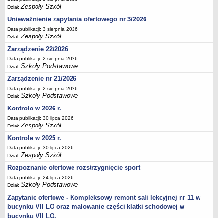
Zespoły Szkół
Dział:
Deklaracja dostępności
Unieważnienie zapytania ofertowego nr 3/2026
PORADNIE PSYCHOLOGICZNO-PEDAGOGICZNE
Zespół Poradni
Data publikacji: 3 sierpnia 2026
Zespoły Szkół
Dział:
BIURO FINANSÓW OŚWIATY
Zarządzenie 22/2026
Dane podstawowe
Data publikacji: 2 sierpnia 2026
Statut
Szkoły Podstawowe
Dział:
Majątek
Zarządzenie nr 21/2026
Godziny dyżurów
Data publikacji: 2 sierpnia 2026
Szkoły Podstawowe
Dział:
Ogłoszenia
Kontrole w 2026 r.
Zarządzenia
Data publikacji: 30 lipca 2026
Zespoły Szkół
Dział:
Rejestry, ewidencje, archiwa
Kontrole w 2025 r.
Kontrole
Data publikacji: 30 lipca 2026
PONOWNE WYKORZYSTYWANIE
Zespoły Szkół
Dział:
Sprawozdania
Rozpoznanie ofertowe rozstrzygnięcie sport
Deklaracja dostępności
Data publikacji: 24 lipca 2026
Szkoły Podstawowe
Dział:
DEKLARACJA DOSTĘPNOŚCI
Zapytanie ofertowe - Kompleksowy remont sali lekcyjnej nr 11 w
OŚWIADCZENIA MAJĄTKOWE
budynku VII LO oraz malowanie części klatki schodowej w
PONOWNE WYKORZYSTYWANIE
budynku VII LO.