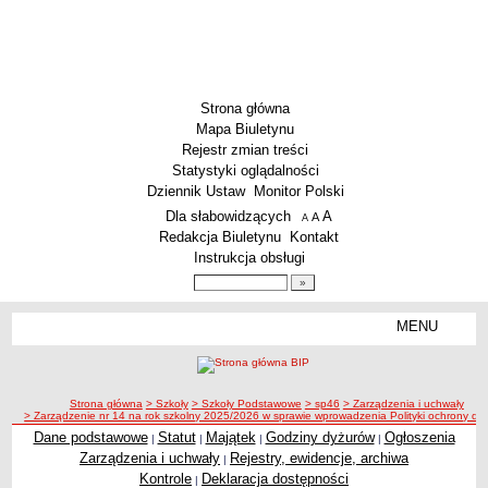
Strona główna
Mapa Biuletynu
Rejestr zmian treści
Statystyki oglądalności
Dziennik Ustaw
Monitor Polski
Menu dodatkowe
Dla słabowidzących
A
powiększ czcionkę
A
standardowy rozmiar czcionki
A
pomniejsz czcionkę
Redakcja Biuletynu
Kontakt
Instrukcja obsługi
Wyszukiwarka artykułów
Szukaj
MENU
Menu
SZKOŁY
Szkoły Podstawowe
ścieżka nawigacji
Strona główna
> Szkoły
> Szkoły Podstawowe
> sp46
> Zarządzenia i uchwały
Licea
> Zarządzenie nr 14 na rok szkolny 2025/2026 w sprawie wprowadzenia Polityki ochrony d
Zespoły Szkół
Dane podstawowe
Statut
Majątek
Godziny dyżurów
Ogłoszenia
|
|
|
|
Zarządzenia i uchwały
Rejestry, ewidencje, archiwa
|
Techniczne Zakłady Naukowe
Kontrole
Deklaracja dostępności
|
PRZEDSZKOLA