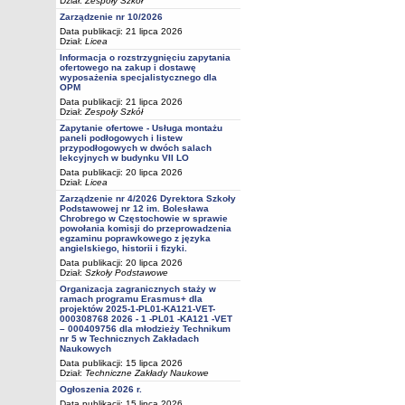
Dział:
Zespoły Szkół
Zarządzenie nr 10/2026
Data publikacji: 21 lipca 2026
Dział:
Licea
Informacja o rozstrzygnięciu zapytania
ofertowego na zakup i dostawę
wyposażenia specjalistycznego dla
OPM
Data publikacji: 21 lipca 2026
Dział:
Zespoły Szkół
Zapytanie ofertowe - Usługa montażu
paneli podłogowych i listew
przypodłogowych w dwóch salach
lekcyjnych w budynku VII LO
Data publikacji: 20 lipca 2026
Dział:
Licea
Zarządzenie nr 4/2026 Dyrektora Szkoły
Podstawowej nr 12 im. Bolesława
Chrobrego w Częstochowie w sprawie
powołania komisji do przeprowadzenia
egzaminu poprawkowego z języka
angielskiego, historii i fizyki.
Data publikacji: 20 lipca 2026
Dział:
Szkoły Podstawowe
Organizacja zagranicznych staży w
ramach programu Erasmus+ dla
projektów 2025-1-PL01-KA121-VET-
000308768 2026 - 1 -PL01 -KA121 -VET
– 000409756 dla młodzieży Technikum
nr 5 w Technicznych Zakładach
Naukowych
Data publikacji: 15 lipca 2026
Dział:
Techniczne Zakłady Naukowe
Ogłoszenia 2026 r.
Data publikacji: 15 lipca 2026