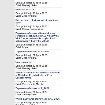
Data publikacji: 30 lipca 2026
Dział:
Zespoły Szkół
Kontrole w 2025 r.
Data publikacji: 30 lipca 2026
Dział:
Zespoły Szkół
Rozpoznanie ofertowe rozstrzygnięcie
sport
Data publikacji: 24 lipca 2026
Dział:
Szkoły Podstawowe
Zapytanie ofertowe - Kompleksowy
remont sali lekcyjnej nr 11 w budynku
VII LO oraz malowanie części klatki
schodowej w budynku VII LO.
Data publikacji: 24 lipca 2026
Dział:
Licea
Zapytanie ofertowe nr 3/2026
Data publikacji: 22 lipca 2026
Dział:
Zespoły Szkół
Unieważnienie
Data publikacji: 22 lipca 2026
Dział:
Zespoły Szkół
Wyniki naboru na stanowisko referenta
w Miejskim Przedszkolu nr 41 w
Częstochowie
Data publikacji: 21 lipca 2026
Dział:
Przedszkola Miejskie
Zapytanie ofertowe nr 2_2026
Data publikacji: 21 lipca 2026
Dział:
Zespoły Szkół
Wynik zapytania ofertowego nr 1_2026
Data publikacji: 21 lipca 2026