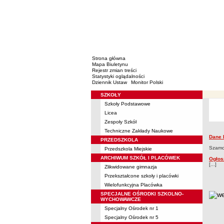
Strona główna
Mapa Biuletynu
Rejestr zmian treści
Statystyki oglądalności
Dziennik Ustaw
Monitor Polski
SZKOŁY
Menu
Szkoły Podstawowe
sp46
Licea
Zespoły Szkół
Techniczne Zakłady Naukowe
Dane 
sp46
PRZEDSZKOLA
Szkoł
Szamot
Przedszkola Miejskie
ARCHIWUM SZKÓŁ I PLACÓWEK
Ogłos
[...]
Zlikwidowane gimnazja
Przekształcone szkoły i placówki
Wielofunkcyjna Placówka
metry
SPECJALNE OŚRODKI SZKOLNO-
WYCHOWAWCZE
Specjalny Ośrodek nr 1
Specjalny Ośrodek nr 5