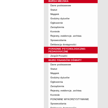
BURSA MIEJSKA
Dane podstawowe
Statut
Majątek
Godziny dyżurów
Ogłoszenie
Zarządzenia
Kontrole
Rejestry, ewidencje, archiwa
Sprawozdania
Deklaracja dostępności
PORADNIE PSYCHOLOGICZNO-
PEDAGOGICZNE
Zespół Poradni
BIURO FINANSÓW OŚWIATY
Dane podstawowe
Statut
Majątek
Godziny dyżurów
Ogłoszenia
Zarządzenia
Rejestry, ewidencje, archiwa
Kontrole
PONOWNE WYKORZYSTYWANIE
Sprawozdania
Deklaracja dostępności