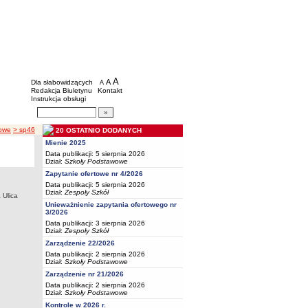
BIP - Oświata Częstochowa
Menu dodatkowe
A
powiększ czcionkę
A
standardowy rozmiar czcionki
Dla słabowidzących
A
pomniejsz czcionkę
Redakcja Biuletynu
Kontakt
Instrukcja obsługi
Wyszukiwarka artykułów
Szukaj
wowe
> sp46
20 OSTATNIO DODANYCH
Mienie 2025
Data publikacji: 5 sierpnia 2026
Dział:
Szkoły Podstawowe
Zapytanie ofertowe nr 4/2026
Data publikacji: 5 sierpnia 2026
Dział:
Zespoły Szkół
Ulica
Unieważnienie zapytania ofertowego nr
3/2026
Data publikacji: 3 sierpnia 2026
Dział:
Zespoły Szkół
Zarządzenie 22/2026
Data publikacji: 2 sierpnia 2026
Dział:
Szkoły Podstawowe
Zarządzenie nr 21/2026
Data publikacji: 2 sierpnia 2026
Dział:
Szkoły Podstawowe
Kontrole w 2026 r.