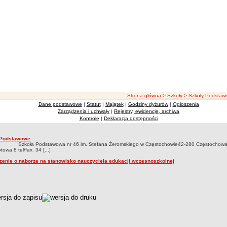
ścieżka nawigacji
Strona główna
> Szkoły
> Szkoły Podsta
Dane podstawowe
|
Statut
|
Majątek
|
Godziny dyżurów
|
Ogłoszenia
Zarządzenia i uchwały
|
Rejestry, ewidencje, archiwa
Kontrole
|
Deklaracja dostępności
Podstawowe
a Podstawowa nr 46 im. Stefana Żeromskiego w Częstochowie42-280 Częstochowa 
owa 8 tel/fax. 34 [...]
zenie o naborze na stanowisko nauczyciela edukacji wczesnoszkolnej
czka