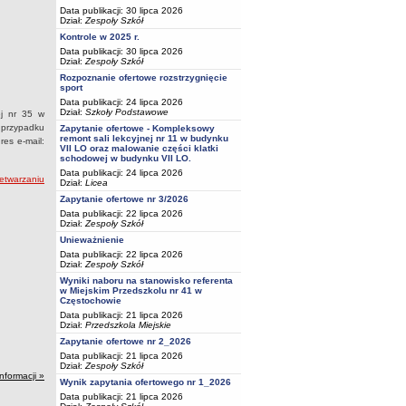
Data publikacji: 30 lipca 2026
Dział:
Zespoły Szkół
Kontrole w 2025 r.
Data publikacji: 30 lipca 2026
Dział:
Zespoły Szkół
Rozpoznanie ofertowe rozstrzygnięcie
sport
Data publikacji: 24 lipca 2026
Dział:
Szkoły Podstawowe
j nr 35 w
 przypadku
Zapytanie ofertowe - Kompleksowy
remont sali lekcyjnej nr 11 w budynku
es e-mail:
VII LO oraz malowanie części klatki
schodowej w budynku VII LO.
Data publikacji: 24 lipca 2026
zetwarzaniu
Dział:
Licea
Zapytanie ofertowe nr 3/2026
Data publikacji: 22 lipca 2026
Dział:
Zespoły Szkół
Unieważnienie
Data publikacji: 22 lipca 2026
Dział:
Zespoły Szkół
Wyniki naboru na stanowisko referenta
w Miejskim Przedszkolu nr 41 w
Częstochowie
Data publikacji: 21 lipca 2026
Dział:
Przedszkola Miejskie
Zapytanie ofertowe nr 2_2026
Data publikacji: 21 lipca 2026
Dział:
Zespoły Szkół
informacji »
Wynik zapytania ofertowego nr 1_2026
Data publikacji: 21 lipca 2026