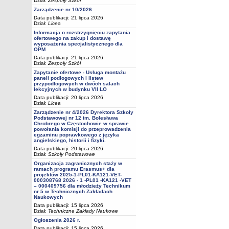
Dział:
Zespoły Szkół
Zarządzenie nr 10/2026
Data publikacji: 21 lipca 2026
Dział:
Licea
Informacja o rozstrzygnięciu zapytania
ofertowego na zakup i dostawę
wyposażenia specjalistycznego dla
OPM
Data publikacji: 21 lipca 2026
Dział:
Zespoły Szkół
Zapytanie ofertowe - Usługa montażu
paneli podłogowych i listew
przypodłogowych w dwóch salach
lekcyjnych w budynku VII LO
Data publikacji: 20 lipca 2026
Dział:
Licea
Zarządzenie nr 4/2026 Dyrektora Szkoły
Podstawowej nr 12 im. Bolesława
Chrobrego w Częstochowie w sprawie
powołania komisji do przeprowadzenia
egzaminu poprawkowego z języka
angielskiego, historii i fizyki.
Data publikacji: 20 lipca 2026
Dział:
Szkoły Podstawowe
Organizacja zagranicznych staży w
ramach programu Erasmus+ dla
projektów 2025-1-PL01-KA121-VET-
000308768 2026 - 1 -PL01 -KA121 -VET
– 000409756 dla młodzieży Technikum
nr 5 w Technicznych Zakładach
Naukowych
Data publikacji: 15 lipca 2026
Dział:
Techniczne Zakłady Naukowe
Ogłoszenia 2026 r.
Data publikacji: 15 lipca 2026