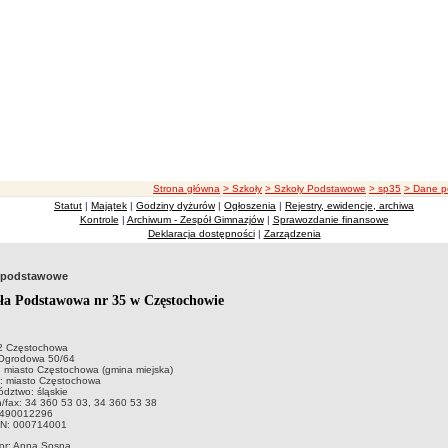
ścieżka nawigacji
Strona główna
> Szkoły
> Szkoły Podstawowe
> sp35
> Dane 
Statut
|
Majątek
|
Godziny dyżurów
|
Ogłoszenia
|
Rejestry, ewidencje, archiwa
Kontrole
|
Archiwum - Zespół Gimnazjów
|
Sprawozdanie finansowe
Deklaracja dostępności
|
Zarządzenia
 podstawowe
ła Podstawowa nr 35 w Częstochowie
2 Częstochowa
 Ogrodowa 50/64
 miasto Częstochowa (gmina miejska)
t: miasto Częstochowa
dztwo: śląskie
n/fax: 34 360 53 03, 34 360 53 38
9490012296
N: 000714001
tor: Anna Sosna