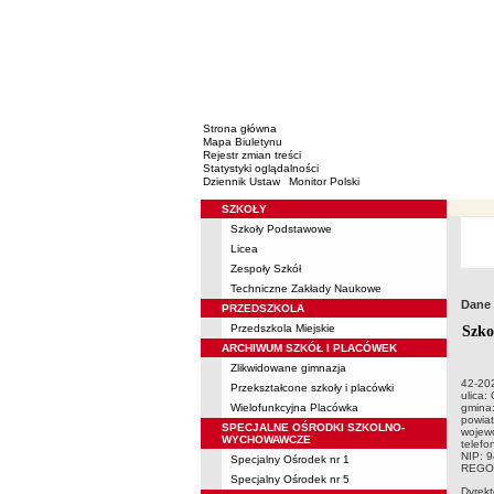
Strona główna
Mapa Biuletynu
Rejestr zmian treści
Statystyki oglądalności
Dziennik Ustaw
Monitor Polski
SZKOŁY
Menu
Szkoły Podstawowe
Licea
Zespoły Szkół
Techniczne Zakłady Naukowe
Dane
PRZEDSZKOLA
Przedszkola Miejskie
Szko
ARCHIWUM SZKÓŁ I PLACÓWEK
Zlikwidowane gimnazja
42-20
Przekształcone szkoły i placówki
ulica:
Wielofunkcyjna Placówka
gmina:
powia
SPECJALNE OŚRODKI SZKOLNO-
wojewó
WYCHOWAWCZE
telefo
NIP: 
Specjalny Ośrodek nr 1
REGO
Specjalny Ośrodek nr 5
Dyrek