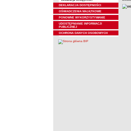
DEKLARACJA DOSTĘPNOŚCI
OŚWIADCZENIA MAJĄTKOWE
PONOWNE WYKORZYSTYWANIE
UDOSTĘPNIANIE INFORMACJI
PUBLICZNEJ
OCHRONA DANYCH OSOBOWYCH