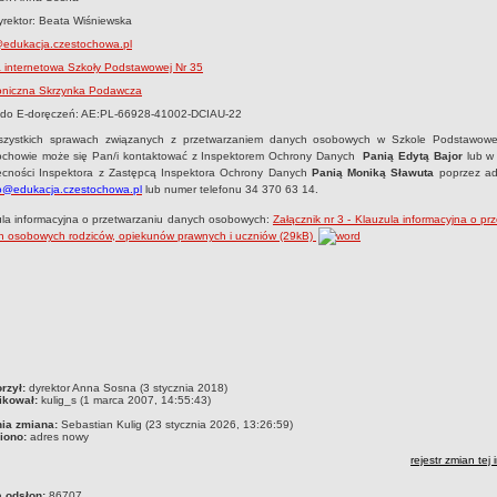
rektor: Beata Wiśniewska
edukacja.czestochowa.pl
 internetowa Szkoły Podstawowej Nr 35
roniczna Skrzynka Podawcza
 do E-doręczeń: AE:PL-66928-41002-DCIAU-22
zystkich sprawach związanych z przetwarzaniem danych osobowych w Szkole Podstawowe
ochowie może się Pan/i kontaktować z Inspektorem Ochrony Danych
Panią Edytą Bajor
lub w
ecności Inspektora z Zastępcą Inspektora Ochrony Danych
Panią Moniką Sławuta
poprzez adr
fo@edukacja.czestochowa.pl
lub numer telefonu 34 370 63 14
.
ula informacyjna o przetwarzaniu danych osobowych:
Załącznik nr 3 - Klauzula informacyjna o pr
h osobowych rodziców, opiekunów prawnych i uczniów (29kB)
czka
rzył:
dyrektor Anna Sosna (3 stycznia 2018)
ikował:
kulig_s (1 marca 2007, 14:55:43)
nia zmiana:
Sebastian Kulig (23 stycznia 2026, 13:26:59)
iono:
adres nowy
rejestr zmian tej 
a odsłon:
86707