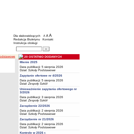
BIP - Oświata Częstochowa
Menu dodatkowe
A
powiększ czcionkę
A
standardowy rozmiar czcionki
Dla słabowidzących
A
pomniejsz czcionkę
Redakcja Biuletynu
Kontakt
Instrukcja obsługi
Wyszukiwarka artykułów
Szukaj
podstawowe
20 OSTATNIO DODANYCH
Mienie 2025
Data publikacji: 5 sierpnia 2026
Dział:
Szkoły Podstawowe
Zapytanie ofertowe nr 4/2026
Data publikacji: 5 sierpnia 2026
Dział:
Zespoły Szkół
Unieważnienie zapytania ofertowego nr
3/2026
Data publikacji: 3 sierpnia 2026
Dział:
Zespoły Szkół
Zarządzenie 22/2026
Data publikacji: 2 sierpnia 2026
Dział:
Szkoły Podstawowe
Zarządzenie nr 21/2026
Data publikacji: 2 sierpnia 2026
Dział:
Szkoły Podstawowe
Kontrole w 2026 r.