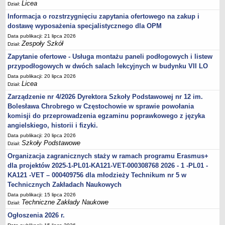
Licea
Dział:
Informacja o rozstrzygnięciu zapytania ofertowego na zakup i
dostawę wyposażenia specjalistycznego dla OPM
Data publikacji: 21 lipca 2026
Zespoły Szkół
Dział:
Zapytanie ofertowe - Usługa montażu paneli podłogowych i listew
przypodłogowych w dwóch salach lekcyjnych w budynku VII LO
Data publikacji: 20 lipca 2026
Licea
Dział:
Zarządzenie nr 4/2026 Dyrektora Szkoły Podstawowej nr 12 im.
Bolesława Chrobrego w Częstochowie w sprawie powołania
komisji do przeprowadzenia egzaminu poprawkowego z języka
angielskiego, historii i fizyki.
Data publikacji: 20 lipca 2026
Szkoły Podstawowe
Dział:
Organizacja zagranicznych staży w ramach programu Erasmus+
dla projektów 2025-1-PL01-KA121-VET-000308768 2026 - 1 -PL01 -
KA121 -VET – 000409756 dla młodzieży Technikum nr 5 w
Technicznych Zakładach Naukowych
Data publikacji: 15 lipca 2026
Techniczne Zakłady Naukowe
Dział:
Ogłoszenia 2026 r.