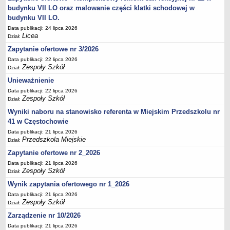
UDOSTĘPNIANIE INFORMACJI PUBLICZNEJ
budynku VII LO oraz malowanie części klatki schodowej w
OCHRONA DANYCH OSOBOWYCH
budynku VII LO.
Data publikacji: 24 lipca 2026
Licea
Dział:
Zapytanie ofertowe nr 3/2026
Data publikacji: 22 lipca 2026
Zespoły Szkół
Dział:
Unieważnienie
Data publikacji: 22 lipca 2026
Zespoły Szkół
Dział:
Wyniki naboru na stanowisko referenta w Miejskim Przedszkolu nr
41 w Częstochowie
Data publikacji: 21 lipca 2026
Przedszkola Miejskie
Dział:
Zapytanie ofertowe nr 2_2026
Data publikacji: 21 lipca 2026
Zespoły Szkół
Dział:
Wynik zapytania ofertowego nr 1_2026
Data publikacji: 21 lipca 2026
Zespoły Szkół
Dział:
Zarządzenie nr 10/2026
Data publikacji: 21 lipca 2026