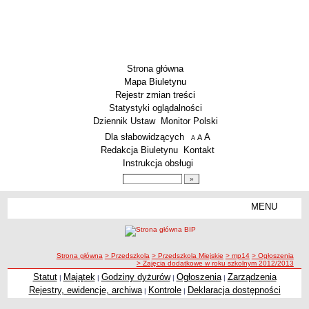
Strona główna
Mapa Biuletynu
Rejestr zmian treści
Statystyki oglądalności
Dziennik Ustaw
Monitor Polski
Menu dodatkowe
Dla słabowidzących
A
powiększ czcionkę
A
standardowy rozmiar czcionki
A
pomniejsz czcionkę
Redakcja Biuletynu
Kontakt
Instrukcja obsługi
Wyszukiwarka artykułów
Szukaj
MENU
Menu
SZKOŁY
Szkoły Podstawowe
ścieżka nawigacji
Strona główna
> Przedszkola
> Przedszkola Miejskie
> mp14
> Ogłoszenia
Licea
> Zajęcia dodatkowe w roku szkolnym 2012/2013
Zespoły Szkół
Statut
Majątek
Godziny dyżurów
Ogłoszenia
Zarządzenia
|
|
|
|
Rejestry, ewidencje, archiwa
Kontrole
Deklaracja dostępności
|
|
Techniczne Zakłady Naukowe
PRZEDSZKOLA