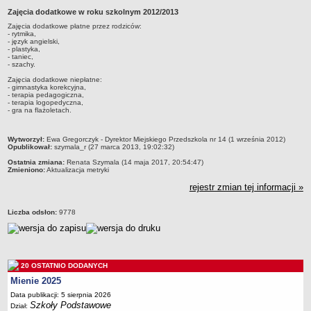
Zajęcia dodatkowe w roku szkolnym 2012/2013
Przedszkola Miejskie
Zajęcia dodatkowe płatne przez rodziców:
ARCHIWUM SZKÓŁ I PLACÓWEK
- rytmika,
- język angielski,
Zlikwidowane gimnazja
- plastyka,
- taniec,
Przekształcone szkoły i placówki
- szachy.
Zajęcia dodatkowe niepłatne:
Wielofunkcyjna Placówka
- gimnastyka korekcyjna,
- terapia pedagogiczna,
SPECJALNE OŚRODKI SZKOLNO-WYCHOWAWCZE
- terapia logopedyczna,
- gra na flażoletach.
Specjalny Ośrodek nr 1
Specjalny Ośrodek nr 5
metryczka
Wytworzył:
Ewa Gregorczyk - Dyrektor Miejskiego Przedszkola nr 14 (1 września 2012)
BURSA MIEJSKA
Opublikował:
szymala_r (27 marca 2013, 19:02:32)
Dane podstawowe
Ostatnia zmiana:
Renata Szymala (14 maja 2017, 20:54:47)
Zmieniono:
Aktualizacja metryki
Statut
rejestr zmian tej informacji »
Majątek
Liczba odsłon:
9778
Godziny dyżurów
Ogłoszenie
Zarządzenia
20 OSTATNIO DODANYCH
Kontrole
Mienie 2025
Rejestry, ewidencje, archiwa
Data publikacji: 5 sierpnia 2026
Sprawozdania
Szkoły Podstawowe
Dział: