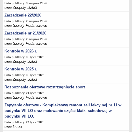
Data publikacji: 3 sierpnia 2026
Deklaracja dostępności
Zespoły Szkół
Dział:
PORADNIE PSYCHOLOGICZNO-PEDAGOGICZNE
Zarządzenie 22/2026
Zespół Poradni
Data publikacji: 2 sierpnia 2026
BIURO FINANSÓW OŚWIATY
Szkoły Podstawowe
Dział:
Dane podstawowe
Zarządzenie nr 21/2026
Statut
Data publikacji: 2 sierpnia 2026
Szkoły Podstawowe
Dział:
Majątek
Kontrole w 2026 r.
Godziny dyżurów
Data publikacji: 30 lipca 2026
Zespoły Szkół
Ogłoszenia
Dział:
Kontrole w 2025 r.
Zarządzenia
Data publikacji: 30 lipca 2026
Rejestry, ewidencje, archiwa
Zespoły Szkół
Dział:
Kontrole
Rozpoznanie ofertowe rozstrzygnięcie sport
PONOWNE WYKORZYSTYWANIE
Data publikacji: 24 lipca 2026
Szkoły Podstawowe
Dział:
Sprawozdania
Zapytanie ofertowe - Kompleksowy remont sali lekcyjnej nr 11 w
Deklaracja dostępności
budynku VII LO oraz malowanie części klatki schodowej w
DEKLARACJA DOSTĘPNOŚCI
budynku VII LO.
OŚWIADCZENIA MAJĄTKOWE
Data publikacji: 24 lipca 2026
Licea
PONOWNE WYKORZYSTYWANIE
Dział: