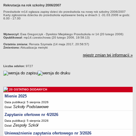
Rekrutacja na rok szkolny 2006/2007
Przedszkola Miejskie
Przedszkole nr14 ogłasza zapisy dzieci do przedszkola na nowy rok szkolny 2006/2007
ARCHIWUM SZKÓŁ I PLACÓWEK
Karty zgłoszenia dziecka do przedszkola wydawane bedą w dniach 1 -31.03.2006 w godz.
6.00 - 17.00
Zlikwidowane gimnazja
Przekształcone szkoły i placówki
metryczka
Wytworzył:
Ewa Gregorczyk - Dyrektor Miejskiego Przedszkola nr 14 (20 lutego 2006)
Wielofunkcyjna Placówka
Opublikował:
mp14.czestochowa (20 lutego 2006, 19:58:13)
SPECJALNE OŚRODKI SZKOLNO-WYCHOWAWCZE
Ostatnia zmiana:
Renata Szymala (14 maja 2017, 20:58:57)
Zmieniono:
Aktualizacja metryki
Specjalny Ośrodek nr 1
rejestr zmian tej informacji »
Specjalny Ośrodek nr 5
BURSA MIEJSKA
Liczba odsłon:
9727
Dane podstawowe
Statut
Majątek
20 OSTATNIO DODANYCH
Godziny dyżurów
Mienie 2025
Ogłoszenie
Data publikacji: 5 sierpnia 2026
Szkoły Podstawowe
Dział:
Zarządzenia
Zapytanie ofertowe nr 4/2026
Kontrole
Data publikacji: 5 sierpnia 2026
Zespoły Szkół
Rejestry, ewidencje, archiwa
Dział:
Unieważnienie zapytania ofertowego nr 3/2026
Sprawozdania