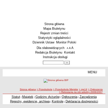
Strona główna
Mapa Biuletynu
Rejestr zmian treści
Statystyki oglądalności
Dziennik Ustaw
Monitor Polski
Menu dodatkowe
Dla słabowidzących
A
powiększ czcionkę
A
standardowy rozmiar czcionki
A
pomniejsz czcionkę
Redakcja Biuletynu
Kontakt
Instrukcja obsługi
Wyszukiwarka artykułów
Szukaj
MENU
Menu
SZKOŁY
Szkoły Podstawowe
ścieżka nawigacji
Strona główna
> Przedszkola
> Przedszkola Miejskie
> mp14
> Ogłoszenia
Licea
> Rekrutacja na rok szkolny 2006/2007
Zespoły Szkół
Statut
Majątek
Godziny dyżurów
Ogłoszenia
Zarządzenia
|
|
|
|
Rejestry, ewidencje, archiwa
Kontrole
Deklaracja dostępności
|
|
Techniczne Zakłady Naukowe
PRZEDSZKOLA