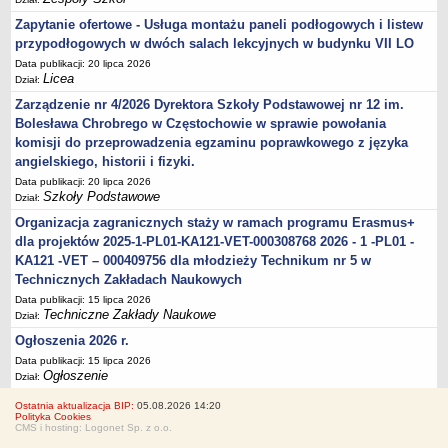
Zapytanie ofertowe - Usługa montażu paneli podłogowych i listew
przypodłogowych w dwóch salach lekcyjnych w budynku VII LO
Data publikacji: 20 lipca 2026
Licea
Dział:
Zarządzenie nr 4/2026 Dyrektora Szkoły Podstawowej nr 12 im.
Bolesława Chrobrego w Częstochowie w sprawie powołania
komisji do przeprowadzenia egzaminu poprawkowego z języka
angielskiego, historii i fizyki.
Data publikacji: 20 lipca 2026
Szkoły Podstawowe
Dział:
Organizacja zagranicznych staży w ramach programu Erasmus+
dla projektów 2025-1-PL01-KA121-VET-000308768 2026 - 1 -PL01 -
KA121 -VET – 000409756 dla młodzieży Technikum nr 5 w
Technicznych Zakładach Naukowych
Data publikacji: 15 lipca 2026
Techniczne Zakłady Naukowe
Dział:
Ogłoszenia 2026 r.
Data publikacji: 15 lipca 2026
Ogłoszenie
Dział:
Ostatnia aktualizacja BIP:
05.08.2026 14:20
Polityka Cookies
CMS i hosting: Logonet Sp. z o.o.