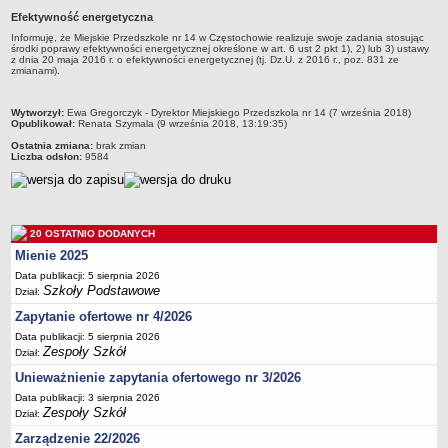
Efektywność energetyczna
Przedszkola Miejskie
Informuję, że Miejskie Przedszkole nr 14 w Częstochowie realizuje swoje zadania stosując
ARCHIWUM SZKÓŁ I PLACÓWEK
środki poprawy efektywności energetycznej określone w art. 6 ust 2 pkt 1), 2) lub 3) ustawy
z dnia 20 maja 2016 r. o efektywności energetycznej (tj. Dz.U. z 2016 r., poz. 831 ze
Zlikwidowane gimnazja
zmianami).
Przekształcone szkoły i placówki
metryczka
Wytworzył:
Ewa Gregorczyk - Dyrektor Miejskiego Przedszkola nr 14 (7 września 2018)
Wielofunkcyjna Placówka
Opublikował:
Renata Szymala (9 września 2018, 13:19:35)
SPECJALNE OŚRODKI SZKOLNO-WYCHOWAWCZE
Ostatnia zmiana:
brak zmian
Liczba odsłon:
9584
Specjalny Ośrodek nr 1
Specjalny Ośrodek nr 5
BURSA MIEJSKA
Dane podstawowe
20 OSTATNIO DODANYCH
Mienie 2025
Statut
Data publikacji: 5 sierpnia 2026
Majątek
Szkoły Podstawowe
Dział:
Godziny dyżurów
Zapytanie ofertowe nr 4/2026
Ogłoszenie
Data publikacji: 5 sierpnia 2026
Zespoły Szkół
Dział:
Zarządzenia
Unieważnienie zapytania ofertowego nr 3/2026
Kontrole
Data publikacji: 3 sierpnia 2026
Zespoły Szkół
Rejestry, ewidencje, archiwa
Dział:
Zarządzenie 22/2026
Sprawozdania