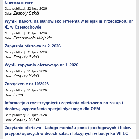
UDOSTĘPNIANIE INFORMACJI PUBLICZNEJ
Unieważnienie
OCHRONA DANYCH OSOBOWYCH
Data publikacji: 22 lipca 2026
Zespoły Szkół
Dział:
Wyniki naboru na stanowisko referenta w Miejskim Przedszkolu nr
41 w Częstochowie
Data publikacji: 21 lipca 2026
Przedszkola Miejskie
Dział:
Zapytanie ofertowe nr 2_2026
Data publikacji: 21 lipca 2026
Zespoły Szkół
Dział:
Wynik zapytania ofertowego nr 1_2026
Data publikacji: 21 lipca 2026
Zespoły Szkół
Dział:
Zarządzenie nr 10/2026
Data publikacji: 21 lipca 2026
Licea
Dział:
Informacja o rozstrzygnięciu zapytania ofertowego na zakup i
dostawę wyposażenia specjalistycznego dla OPM
Data publikacji: 21 lipca 2026
Zespoły Szkół
Dział:
Zapytanie ofertowe - Usługa montażu paneli podłogowych i listew
przypodłogowych w dwóch salach lekcyjnych w budynku VII LO