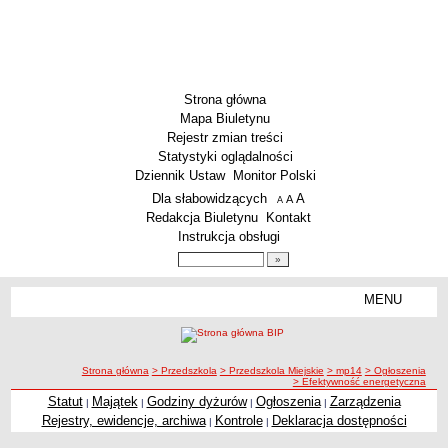
Strona główna
Mapa Biuletynu
Rejestr zmian treści
Statystyki oglądalności
Dziennik Ustaw
Monitor Polski
Menu dodatkowe
Dla słabowidzących
A
powiększ czcionkę
A
standardowy rozmiar czcionki
A
pomniejsz czcionkę
Redakcja Biuletynu
Kontakt
Instrukcja obsługi
Wyszukiwarka artykułów
Szukaj
MENU
Menu
SZKOŁY
Szkoły Podstawowe
ścieżka nawigacji
Strona główna
> Przedszkola
> Przedszkola Miejskie
> mp14
> Ogłoszenia
Licea
> Efektywność energetyczna
Zespoły Szkół
Statut
Majątek
Godziny dyżurów
Ogłoszenia
Zarządzenia
|
|
|
|
Rejestry, ewidencje, archiwa
Kontrole
Deklaracja dostępności
|
|
Techniczne Zakłady Naukowe
PRZEDSZKOLA