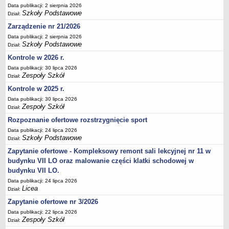
Data publikacji: 2 sierpnia 2026
Deklaracja dostępności
Szkoły Podstawowe
Dział:
PORADNIE PSYCHOLOGICZNO-PEDAGOGICZNE
Zarządzenie nr 21/2026
Zespół Poradni
Data publikacji: 2 sierpnia 2026
BIURO FINANSÓW OŚWIATY
Szkoły Podstawowe
Dział:
Dane podstawowe
Kontrole w 2026 r.
Statut
Data publikacji: 30 lipca 2026
Zespoły Szkół
Dział:
Majątek
Kontrole w 2025 r.
Godziny dyżurów
Data publikacji: 30 lipca 2026
Zespoły Szkół
Ogłoszenia
Dział:
Rozpoznanie ofertowe rozstrzygnięcie sport
Zarządzenia
Data publikacji: 24 lipca 2026
Rejestry, ewidencje, archiwa
Szkoły Podstawowe
Dział:
Kontrole
Zapytanie ofertowe - Kompleksowy remont sali lekcyjnej nr 11 w
PONOWNE WYKORZYSTYWANIE
budynku VII LO oraz malowanie części klatki schodowej w
budynku VII LO.
Sprawozdania
Data publikacji: 24 lipca 2026
Deklaracja dostępności
Licea
Dział:
DEKLARACJA DOSTĘPNOŚCI
Zapytanie ofertowe nr 3/2026
OŚWIADCZENIA MAJĄTKOWE
Data publikacji: 22 lipca 2026
Zespoły Szkół
PONOWNE WYKORZYSTYWANIE
Dział: