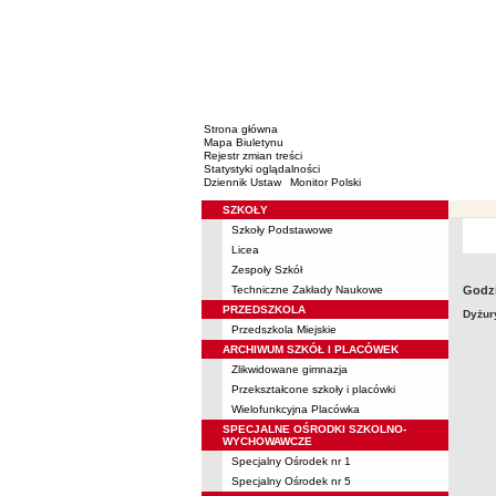
Strona główna
Mapa Biuletynu
Rejestr zmian treści
Statystyki oglądalności
Dziennik Ustaw
Monitor Polski
SZKOŁY
Menu
Szkoły Podstawowe
Licea
Zespoły Szkół
Techniczne Zakłady Naukowe
Godz
PRZEDSZKOLA
Dyżur
Przedszkola Miejskie
ARCHIWUM SZKÓŁ I PLACÓWEK
Zlikwidowane gimnazja
Przekształcone szkoły i placówki
Wielofunkcyjna Placówka
SPECJALNE OŚRODKI SZKOLNO-
WYCHOWAWCZE
Specjalny Ośrodek nr 1
Specjalny Ośrodek nr 5