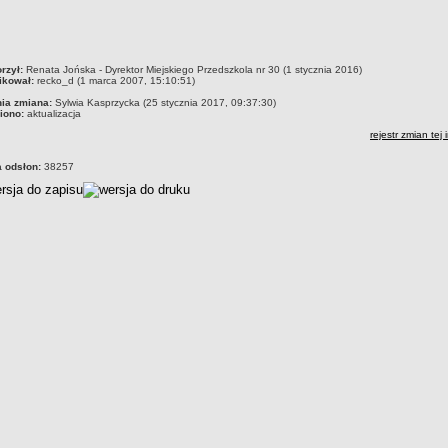
czka
rzył:
Renata Jońska - Dyrektor Miejskiego Przedszkola nr 30 (1 stycznia 2016)
ikował:
recko_d (1 marca 2007, 15:10:51)
nia zmiana:
Sylwia Kasprzycka (25 stycznia 2017, 09:37:30)
iono:
aktualizacja
rejestr zmian tej 
a odsłon:
38257