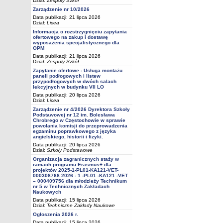
Dział:
Zespoły Szkół
Zarządzenie nr 10/2026
Data publikacji: 21 lipca 2026
Dział:
Licea
Informacja o rozstrzygnięciu zapytania
ofertowego na zakup i dostawę
wyposażenia specjalistycznego dla
OPM
Data publikacji: 21 lipca 2026
Dział:
Zespoły Szkół
Zapytanie ofertowe - Usługa montażu
paneli podłogowych i listew
przypodłogowych w dwóch salach
lekcyjnych w budynku VII LO
Data publikacji: 20 lipca 2026
Dział:
Licea
Zarządzenie nr 4/2026 Dyrektora Szkoły
Podstawowej nr 12 im. Bolesława
Chrobrego w Częstochowie w sprawie
powołania komisji do przeprowadzenia
egzaminu poprawkowego z języka
angielskiego, historii i fizyki.
Data publikacji: 20 lipca 2026
Dział:
Szkoły Podstawowe
Organizacja zagranicznych staży w
ramach programu Erasmus+ dla
projektów 2025-1-PL01-KA121-VET-
000308768 2026 - 1 -PL01 -KA121 -VET
– 000409756 dla młodzieży Technikum
nr 5 w Technicznych Zakładach
Naukowych
Data publikacji: 15 lipca 2026
Dział:
Techniczne Zakłady Naukowe
Ogłoszenia 2026 r.
Data publikacji: 15 lipca 2026