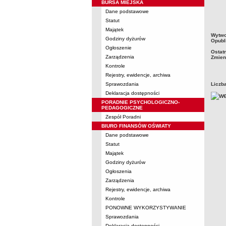
BURSA MIEJSKA
Dane podstawowe
Statut
Majątek
metry
Wytwo
Godziny dyżurów
Opubl
Ogłoszenie
Ostat
Zarządzenia
Zmien
Kontrole
Rejestry, ewidencje, archiwa
Sprawozdania
Liczb
Deklaracja dostępności
PORADNIE PSYCHOLOGICZNO-
PEDAGOGICZNE
Zespół Poradni
BIURO FINANSÓW OŚWIATY
Dane podstawowe
Statut
Majątek
Godziny dyżurów
Ogłoszenia
Zarządzenia
Rejestry, ewidencje, archiwa
Kontrole
PONOWNE WYKORZYSTYWANIE
Sprawozdania
Deklaracja dostępności