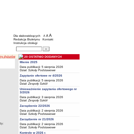
BIP - Oświata Częstochowa
Menu dodatkowe
A
powiększ czcionkę
A
standardowy rozmiar czcionki
Dla słabowidzących
A
pomniejsz czcionkę
Redakcja Biuletynu
Kontakt
Instrukcja obsługi
Wyszukiwarka artykułów
Szukaj
ny dyżurów
20 OSTATNIO DODANYCH
Mienie 2025
Data publikacji: 5 sierpnia 2026
Dział:
Szkoły Podstawowe
Zapytanie ofertowe nr 4/2026
Data publikacji: 5 sierpnia 2026
Dział:
Zespoły Szkół
Unieważnienie zapytania ofertowego nr
3/2026
Data publikacji: 3 sierpnia 2026
Dział:
Zespoły Szkół
Zarządzenie 22/2026
Data publikacji: 2 sierpnia 2026
Dział:
Szkoły Podstawowe
Zarządzenie nr 21/2026
dy:
Data publikacji: 2 sierpnia 2026
Dział:
Szkoły Podstawowe
Kontrole w 2026 r.