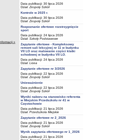
Data publikacji: 30 lipca 2026
Dział:
Zespoły Szkół
Kontrole w 2025 r.
Data publikacji: 30 lipca 2026
Dział:
Zespoły Szkół
Rozpoznanie ofertowe rozstrzygnięcie
sport
Data publikacji: 24 lipca 2026
Dział:
Szkoły Podstawowe
informacji »
Zapytanie ofertowe - Kompleksowy
remont sali lekcyjnej nr 11 w budynku
VII LO oraz malowanie części klatki
schodowej w budynku VII LO.
Data publikacji: 24 lipca 2026
Dział:
Licea
Zapytanie ofertowe nr 3/2026
Data publikacji: 22 lipca 2026
Dział:
Zespoły Szkół
Unieważnienie
Data publikacji: 22 lipca 2026
Dział:
Zespoły Szkół
Wyniki naboru na stanowisko referenta
w Miejskim Przedszkolu nr 41 w
Częstochowie
Data publikacji: 21 lipca 2026
Dział:
Przedszkola Miejskie
Zapytanie ofertowe nr 2_2026
Data publikacji: 21 lipca 2026
Dział:
Zespoły Szkół
Wynik zapytania ofertowego nr 1_2026
Data publikacji: 21 lipca 2026