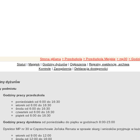
ścieżka nawigacji
Strona główna
> Przedszkola
> Przedszkola Miejskie
> mp30
> Godzi
Statut
|
Majątek
|
Godziny dyżurów
|
Ogłoszenia
|
Rejestry, ewidencje, archiwa
Kontrole
|
Zarządzenia
|
Deklaracja dostępności
iny dyżurów
y podmiotu
Godziny pracy przedszkola
poniedziałek od 6:00 do 16:30
wtorek od 6:00 do 16:30
środa od 6:00 do 16:30
czwartek od 6:00 do 16:30
piątek od 6:00 do 16:30
Godziny pracy dyrektora
od poniedziałku do piątku w godzinach 8:00-15:00
Dyrektor MP nr 30 w Częstochowie Jońska Renata w sprawie skarg i wniosków przyjmuje w każ
wtorek od 9:00 do 12:00
środa od 12:00 do 16:00