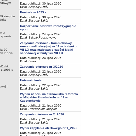
arodowym
Data publikacji: 30 lipca 2026
Dział:
Zespoły Szkół
Kontrole w 2025 r.
29 sierpnia
Data publikacji: 30 lipca 2026
odeks
Dział:
Zespoły Szkół
Rozpoznanie ofertowe rozstrzygnięcie
sport
wa o
Data publikacji: 24 lipca 2026
w sprawie
Dział:
Szkoły Podstawowe
Zapytanie ofertowe - Kompleksowy
remont sali lekcyjnej nr 11 w budynku
ia 29
VII LO oraz malowanie części klatki
wa z dnia
schodowej w budynku VII LO.
Data publikacji: 24 lipca 2026
Dział:
Licea
aDział:
Zapytanie ofertowe nr 3/2026
 z 1998 r.
Data publikacji: 22 lipca 2026
Dział:
Zespoły Szkół
Unieważnienie
Data publikacji: 22 lipca 2026
owej i
Dział:
Zespoły Szkół
Wyniki naboru na stanowisko referenta
w Miejskim Przedszkolu nr 41 w
Częstochowie
Data publikacji: 21 lipca 2026
Dział:
Przedszkola Miejskie
Zapytanie ofertowe nr 2_2026
Data publikacji: 21 lipca 2026
Dział:
Zespoły Szkół
Wynik zapytania ofertowego nr 1_2026
Data publikacji: 21 lipca 2026