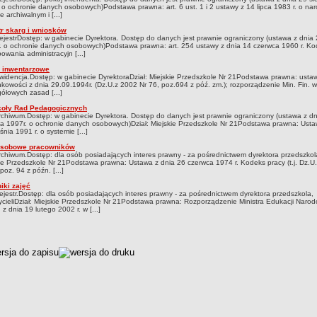
 o ochronie danych osobowych)Podstawa prawna: art. 6 ust. 1 i 2 ustawy z 14 lipca 1983 r. o n
e archiwalnym i [...]
tr skarg i wniosków
ejestrDostęp: w gabinecie Dyrektora. Dostęp do danych jest prawnie ograniczony (ustawa z dnia 
. o ochronie danych osobowych)Podstawa prawna: art. 254 ustawy z dnia 14 czerwca 1960 r. K
owania administracyjn [...]
i inwentarzowe
widencja.Dostęp: w gabinecie DyrektoraDział: Miejskie Przedszkole Nr 21Podstawa prawna: usta
kowości z dnia 29.09.1994r. (Dz.U.z 2002 Nr 76, poz.694 z póź. zm.); rozporządzenie Min. Fin. 
ółowych zasad [...]
koły Rad Pedagogicznych
rchiwum.Dostęp: w gabinecie Dyrektora. Dostęp do danych jest prawnie ograniczony (ustawa z dn
ia 1997r. o ochronie danych osobowych)Dział: Miejskie Przedszkole Nr 21Podstawa prawna: Usta
śnia 1991 r. o systemie [...]
osobowe pracowników
rchiwum.Dostęp: dla osób posiadających interes prawny - za pośrednictwem dyrektora przedszkol
ie Przedszkole Nr 21Podstawa prawna: Ustawa z dnia 26 czerwca 1974 r. Kodeks pracy (t.j. Dz.U.
poz. 94 z późn. [...]
iki zajęć
ejestr.Dostęp: dla osób posiadających interes prawny - za pośrednictwem dyrektora przedszkola,
cieliDział: Miejskie Przedszkole Nr 21Podstawa prawna: Rozporządzenie Ministra Edukacji Narod
 z dnia 19 lutego 2002 r. w [...]
czka