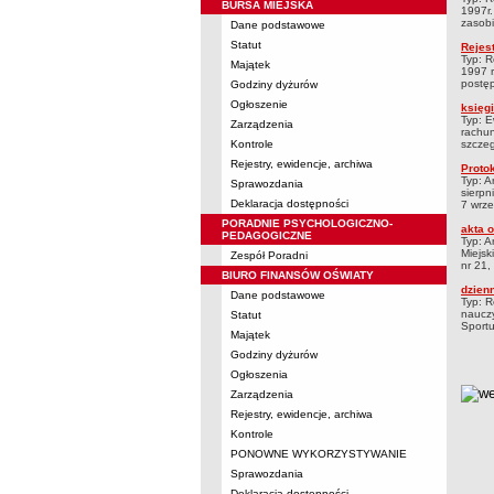
BURSA MIEJSKA
1997r.
zasobi
Dane podstawowe
Statut
Rejes
Typ: R
Majątek
1997 r
postęp
Godziny dyżurów
Ogłoszenie
księg
Typ: E
Zarządzenia
rachun
Kontrole
szczeg
Rejestry, ewidencje, archiwa
Proto
Typ: A
Sprawozdania
sierpn
Deklaracja dostępności
7 wrze
PORADNIE PSYCHOLOGICZNO-
akta 
PEDAGOGICZNE
Typ: A
Miejsk
Zespół Poradni
nr 21, 
BIURO FINANSÓW OŚWIATY
dzienn
Dane podstawowe
Typ: R
nauczy
Statut
Sportu
Majątek
Godziny dyżurów
Ogłoszenia
metry
Zarządzenia
Rejestry, ewidencje, archiwa
Kontrole
PONOWNE WYKORZYSTYWANIE
Sprawozdania
Deklaracja dostępności