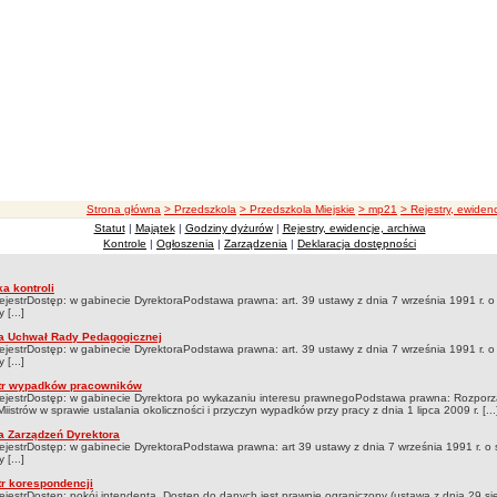
ścieżka nawigacji
Strona główna
> Przedszkola
> Przedszkola Miejskie
> mp21
> Rejestry, ewiden
Statut
|
Majątek
|
Godziny dyżurów
|
Rejestry, ewidencje, archiwa
, ewidencje, archiwa
Kontrole
|
Ogłoszenia
|
Zarządzenia
|
Deklaracja dostępności
a kontroli
try, ewidencje, archiwa
ejestrDostęp: w gabinecie DyrektoraPodstawa prawna: art. 39 ustawy z dnia 7 września 1991 r. o
 [...]
a Uchwał Rady Pedagogicznej
ejestrDostęp: w gabinecie DyrektoraPodstawa prawna: art. 39 ustawy z dnia 7 września 1991 r. o
 [...]
tr wypadków pracowników
ejestrDostęp: w gabinecie Dyrektora po wykazaniu interesu prawnegoPodstawa prawna: Rozpor
iistrów w sprawie ustalania okoliczności i przyczyn wypadków przy pracy z dnia 1 lipca 2009 r. [...
a Zarządzeń Dyrektora
ejestrDostęp: w gabinecie DyrektoraPodstawa prawna: art 39 ustawy z dnia 7 września 1991 r. o 
 [...]
tr korespondencji
ejestrDostęp: pokój intendenta. Dostęp do danych jest prawnie ograniczony (ustawa z dnia 29 si