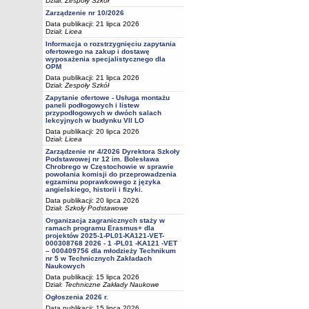
Dział:
Zespoły Szkół
Zarządzenie nr 10/2026
Data publikacji: 21 lipca 2026
Dział:
Licea
Informacja o rozstrzygnięciu zapytania
ofertowego na zakup i dostawę
wyposażenia specjalistycznego dla
OPM
Data publikacji: 21 lipca 2026
Dział:
Zespoły Szkół
Zapytanie ofertowe - Usługa montażu
paneli podłogowych i listew
przypodłogowych w dwóch salach
lekcyjnych w budynku VII LO
Data publikacji: 20 lipca 2026
Dział:
Licea
Zarządzenie nr 4/2026 Dyrektora Szkoły
Podstawowej nr 12 im. Bolesława
Chrobrego w Częstochowie w sprawie
powołania komisji do przeprowadzenia
egzaminu poprawkowego z języka
angielskiego, historii i fizyki.
Data publikacji: 20 lipca 2026
Dział:
Szkoły Podstawowe
Organizacja zagranicznych staży w
ramach programu Erasmus+ dla
projektów 2025-1-PL01-KA121-VET-
000308768 2026 - 1 -PL01 -KA121 -VET
– 000409756 dla młodzieży Technikum
nr 5 w Technicznych Zakładach
Naukowych
Data publikacji: 15 lipca 2026
Dział:
Techniczne Zakłady Naukowe
Ogłoszenia 2026 r.
Data publikacji: 15 lipca 2026