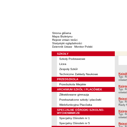
Strona główna
Mapa Biuletynu
Rejestr zmian treści
Statystyki oglądalności
Dziennik Ustaw
Monitor Polski
SZKOŁY
Menu
Szkoły Podstawowe
Rejestry
Licea
Zespoły Szkół
Książk
Techniczne Zakłady Naukowe
Rejes
Typ: R
PRZEDSZKOLA
oświaty
Przedszkola Miejskie
Księg
Typ: R
ARCHIWUM SZKÓŁ I PLACÓWEK
oświaty
Zlikwidowane gimnazja
Rejes
Przekształcone szkoły i placówki
Typ: R
Wielofunkcyjna Placówka
Rady M
SPECJALNE OŚRODKI SZKOLNO-
Księg
WYCHOWAWCZE
Typ: R
oświaty
Specjalny Ośrodek nr 1
Specjalny Ośrodek nr 5
Rejes
Typ: R