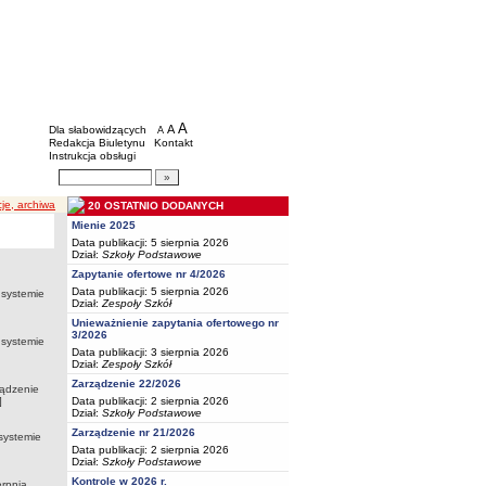
BIP - Oświata Częstochowa
Menu dodatkowe
A
powiększ czcionkę
A
standardowy rozmiar czcionki
Dla słabowidzących
A
pomniejsz czcionkę
Redakcja Biuletynu
Kontakt
Instrukcja obsługi
Wyszukiwarka artykułów
Szukaj
cje, archiwa
20 OSTATNIO DODANYCH
Mienie 2025
Data publikacji: 5 sierpnia 2026
Dział:
Szkoły Podstawowe
Zapytanie ofertowe nr 4/2026
Data publikacji: 5 sierpnia 2026
 systemie
Dział:
Zespoły Szkół
Unieważnienie zapytania ofertowego nr
3/2026
 systemie
Data publikacji: 3 sierpnia 2026
Dział:
Zespoły Szkół
Zarządzenie 22/2026
ządzenie
]
Data publikacji: 2 sierpnia 2026
Dział:
Szkoły Podstawowe
Zarządzenie nr 21/2026
systemie
Data publikacji: 2 sierpnia 2026
Dział:
Szkoły Podstawowe
Kontrole w 2026 r.
erpnia