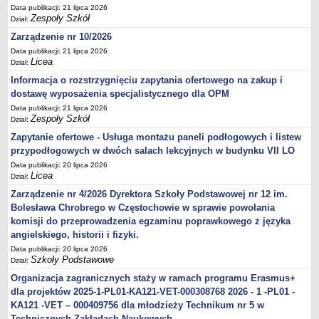
Data publikacji: 21 lipca 2026
Zespoły Szkół
Dział:
Zarządzenie nr 10/2026
Data publikacji: 21 lipca 2026
Licea
Dział:
Informacja o rozstrzygnięciu zapytania ofertowego na zakup i
dostawę wyposażenia specjalistycznego dla OPM
Data publikacji: 21 lipca 2026
Zespoły Szkół
Dział:
Zapytanie ofertowe - Usługa montażu paneli podłogowych i listew
przypodłogowych w dwóch salach lekcyjnych w budynku VII LO
Data publikacji: 20 lipca 2026
Licea
Dział:
Zarządzenie nr 4/2026 Dyrektora Szkoły Podstawowej nr 12 im.
Bolesława Chrobrego w Częstochowie w sprawie powołania
komisji do przeprowadzenia egzaminu poprawkowego z języka
angielskiego, historii i fizyki.
Data publikacji: 20 lipca 2026
Szkoły Podstawowe
Dział:
Organizacja zagranicznych staży w ramach programu Erasmus+
dla projektów 2025-1-PL01-KA121-VET-000308768 2026 - 1 -PL01 -
KA121 -VET – 000409756 dla młodzieży Technikum nr 5 w
Technicznych Zakładach Naukowych