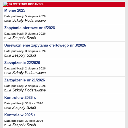
20 OSTATNIO DODANYCH
Deklaracja dostępności
Mienie 2025
PORADNIE PSYCHOLOGICZNO-PEDAGOGICZNE
Data publikacji: 5 sierpnia 2026
Zespół Poradni
Szkoły Podstawowe
Dział:
BIURO FINANSÓW OŚWIATY
Zapytanie ofertowe nr 4/2026
Dane podstawowe
Data publikacji: 5 sierpnia 2026
Statut
Zespoły Szkół
Dział:
Majątek
Unieważnienie zapytania ofertowego nr 3/2026
Data publikacji: 3 sierpnia 2026
Godziny dyżurów
Zespoły Szkół
Dział:
Ogłoszenia
Zarządzenie 22/2026
Zarządzenia
Data publikacji: 2 sierpnia 2026
Szkoły Podstawowe
Dział:
Rejestry, ewidencje, archiwa
Zarządzenie nr 21/2026
Kontrole
Data publikacji: 2 sierpnia 2026
PONOWNE WYKORZYSTYWANIE
Szkoły Podstawowe
Dział:
Sprawozdania
Kontrole w 2026 r.
Data publikacji: 30 lipca 2026
Deklaracja dostępności
Zespoły Szkół
Dział:
DEKLARACJA DOSTĘPNOŚCI
Kontrole w 2025 r.
OŚWIADCZENIA MAJĄTKOWE
Data publikacji: 30 lipca 2026
PONOWNE WYKORZYSTYWANIE
Zespoły Szkół
Dział: