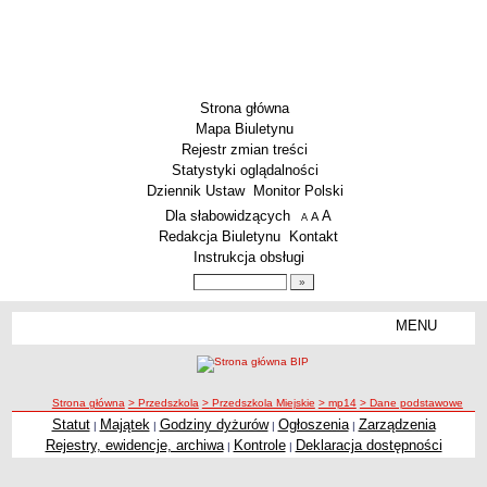
Strona główna
Mapa Biuletynu
Rejestr zmian treści
Statystyki oglądalności
Dziennik Ustaw
Monitor Polski
Menu dodatkowe
Dla słabowidzących
A
powiększ czcionkę
A
standardowy rozmiar czcionki
A
pomniejsz czcionkę
Redakcja Biuletynu
Kontakt
Instrukcja obsługi
Wyszukiwarka artykułów
Szukaj
MENU
Menu
SZKOŁY
Szkoły Podstawowe
ścieżka nawigacji
Strona główna
> Przedszkola
> Przedszkola Miejskie
> mp14
> Dane podstawowe
Licea
Statut
Majątek
Godziny dyżurów
Ogłoszenia
Zarządzenia
|
|
|
|
Zespoły Szkół
Rejestry, ewidencje, archiwa
Kontrole
Deklaracja dostępności
|
|
Techniczne Zakłady Naukowe
PRZEDSZKOLA