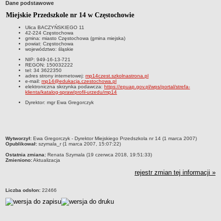
Dane podstawowe
Przedszkola Miejskie
Miejskie Przedszkole nr 14 w Częstochowie
ARCHIWUM SZKÓŁ I PLACÓWEK
Ulica BACZYŃSKIEGO 11
Zlikwidowane gimnazja
42-224 Częstochowa
gmina: miasto Częstochowa (gmina miejska)
powiat: Częstochowa
Przekształcone szkoły i placówki
województwo: śląskie
Wielofunkcyjna Placówka
NIP: 949-16-13-721
REGON: 150032222
SPECJALNE OŚRODKI SZKOLNO-WYCHOWAWCZE
tel: 34 3622350
adres strony internetowej:
mp14czest.szkolnastrona.pl
Specjalny Ośrodek nr 1
e-mail:
mp14@edukacja.czestochowa.pl
elektroniczna skrzynka podawcza:
https://epuap.gov.pl/wps/portal/strefa-
Specjalny Ośrodek nr 5
klienta/katalog-spraw/profil-urzedu/mp14
Dyrektor: mgr Ewa Gregorczyk
BURSA MIEJSKA
Dane podstawowe
Statut
metryczka
Wytworzył:
Ewa Gregorczyk - Dyrektor Miejskiego Przedszkola nr 14 (1 marca 2007)
Majątek
Opublikował:
szymala_r (1 marca 2007, 15:07:22)
Godziny dyżurów
Ostatnia zmiana:
Renata Szymala (19 czerwca 2018, 19:51:33)
Zmieniono:
Aktualizacja
Ogłoszenie
rejestr zmian tej informacji »
Zarządzenia
Kontrole
Liczba odsłon:
22466
Rejestry, ewidencje, archiwa
Sprawozdania