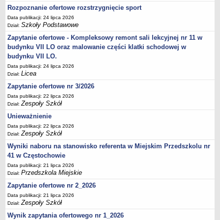
UDOSTĘPNIANIE INFORMACJI PUBLICZNEJ
Rozpoznanie ofertowe rozstrzygnięcie sport
OCHRONA DANYCH OSOBOWYCH
Data publikacji: 24 lipca 2026
Szkoły Podstawowe
Dział:
Zapytanie ofertowe - Kompleksowy remont sali lekcyjnej nr 11 w
budynku VII LO oraz malowanie części klatki schodowej w
budynku VII LO.
Data publikacji: 24 lipca 2026
Licea
Dział:
Zapytanie ofertowe nr 3/2026
Data publikacji: 22 lipca 2026
Zespoły Szkół
Dział:
Unieważnienie
Data publikacji: 22 lipca 2026
Zespoły Szkół
Dział:
Wyniki naboru na stanowisko referenta w Miejskim Przedszkolu nr
41 w Częstochowie
Data publikacji: 21 lipca 2026
Przedszkola Miejskie
Dział:
Zapytanie ofertowe nr 2_2026
Data publikacji: 21 lipca 2026
Zespoły Szkół
Dział:
Wynik zapytania ofertowego nr 1_2026