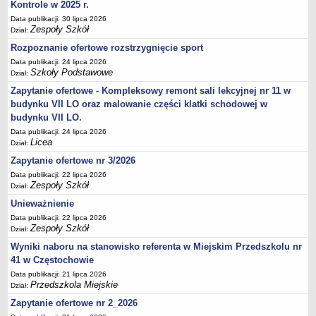
UDOSTĘPNIANIE INFORMACJI PUBLICZNEJ
Kontrole w 2025 r.
OCHRONA DANYCH OSOBOWYCH
Data publikacji: 30 lipca 2026
Zespoły Szkół
Dział:
Rozpoznanie ofertowe rozstrzygnięcie sport
Data publikacji: 24 lipca 2026
Szkoły Podstawowe
Dział:
Zapytanie ofertowe - Kompleksowy remont sali lekcyjnej nr 11 w
budynku VII LO oraz malowanie części klatki schodowej w
budynku VII LO.
Data publikacji: 24 lipca 2026
Licea
Dział:
Zapytanie ofertowe nr 3/2026
Data publikacji: 22 lipca 2026
Zespoły Szkół
Dział:
Unieważnienie
Data publikacji: 22 lipca 2026
Zespoły Szkół
Dział:
Wyniki naboru na stanowisko referenta w Miejskim Przedszkolu nr
41 w Częstochowie
Data publikacji: 21 lipca 2026
Przedszkola Miejskie
Dział:
Zapytanie ofertowe nr 2_2026