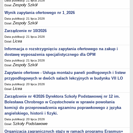
Data publikacji: 21 lipca 2026
Zespoły Szkół
Dział:
Wynik zapytania ofertowego nr 1_2026
Data publikacji: 21 lipca 2026
Zespoły Szkół
Dział:
Zarządzenie nr 10/2026
Data publikacji: 21 lipca 2026
Licea
Dział:
Informacja o rozstrzygnięciu zapytania ofertowego na zakup i
dostawę wyposażenia specjalistycznego dla OPM
Data publikacji: 21 lipca 2026
Zespoły Szkół
Dział:
Zapytanie ofertowe - Usługa montażu paneli podłogowych i listew
przypodłogowych w dwóch salach lekcyjnych w budynku VII LO
Data publikacji: 20 lipca 2026
Licea
Dział:
Zarządzenie nr 4/2026 Dyrektora Szkoły Podstawowej nr 12 im.
Bolesława Chrobrego w Częstochowie w sprawie powołania
komisji do przeprowadzenia egzaminu poprawkowego z języka
angielskiego, historii i fizyki.
Data publikacji: 20 lipca 2026
Szkoły Podstawowe
Dział:
Organizacja zagranicznych staży w ramach programu Erasmus+