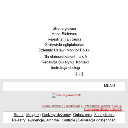
Strona główna
Mapa Biuletynu
Rejestr zmian treści
Statystyki oglądalności
Dziennik Ustaw
Monitor Polski
Menu dodatkowe
Dla słabowidzących
A
powiększ czcionkę
A
standardowy rozmiar czcionki
A
pomniejsz czcionkę
Redakcja Biuletynu
Kontakt
Instrukcja obsługi
Wyszukiwarka artykułów
Szukaj
MENU
Menu
SZKOŁY
Szkoły Podstawowe
ścieżka nawigacji
Strona główna
> Przedszkola
> Przedszkola Miejskie
> mp14
Licea
> Inspektor Ochrony Danych
Zespoły Szkół
Statut
Majątek
Godziny dyżurów
Ogłoszenia
Zarządzenia
|
|
|
|
Rejestry, ewidencje, archiwa
Kontrole
Deklaracja dostępności
|
|
Techniczne Zakłady Naukowe
PRZEDSZKOLA