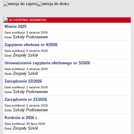
Deklaracja dostępności
PORADNIE PSYCHOLOGICZNO-PEDAGOGICZNE
Zespół Poradni
20 OSTATNIO DODANYCH
BIURO FINANSÓW OŚWIATY
Mienie 2025
Dane podstawowe
Data publikacji: 5 sierpnia 2026
Szkoły Podstawowe
Dział:
Statut
Zapytanie ofertowe nr 4/2026
Majątek
Data publikacji: 5 sierpnia 2026
Godziny dyżurów
Zespoły Szkół
Dział:
Ogłoszenia
Unieważnienie zapytania ofertowego nr 3/2026
Data publikacji: 3 sierpnia 2026
Zarządzenia
Zespoły Szkół
Dział:
Rejestry, ewidencje, archiwa
Zarządzenie 22/2026
Kontrole
Data publikacji: 2 sierpnia 2026
Szkoły Podstawowe
Dział:
PONOWNE WYKORZYSTYWANIE
Zarządzenie nr 21/2026
Sprawozdania
Data publikacji: 2 sierpnia 2026
Deklaracja dostępności
Szkoły Podstawowe
Dział:
DEKLARACJA DOSTĘPNOŚCI
Kontrole w 2026 r.
OŚWIADCZENIA MAJĄTKOWE
Data publikacji: 30 lipca 2026
Zespoły Szkół
PONOWNE WYKORZYSTYWANIE
Dział: