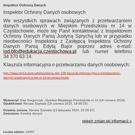
Inspektor Ochrony Danych
Przedszkola Miejskie
Inspektor Ochrony Danych osobowych
ARCHIWUM SZKÓŁ I PLACÓWEK
Zlikwidowane gimnazja
We wszystkich sprawach związanych z przetwarzaniem
danych osobowych w Miejskim Przedszkolu nr 14 w
Przekształcone szkoły i placówki
Częstochowie,
może się Pan/i kontaktować z Inspektorem
Wielofunkcyjna Placówka
Ochrony Danych Panią Justyną Sprychą lub
w przypadku
nieobecności Inspektora z Zastępcą Inspektora Ochrony
SPECJALNE OŚRODKI SZKOLNO-WYCHOWAWCZE
Danych Panią Edytą Bajor
poprzez adres e-mail:
Specjalny Ośrodek nr 1
iod.bfo@edukacja.czestochowa.pl
lub numer telefonu
34 370 63 14.
Specjalny Ośrodek nr 5
BURSA MIEJSKA
Klauzula informacyjna o przetwarzaniu danych osobowych
:
Dane podstawowe
http://www.mp14czest.szkolnastrona.pl/p,238,klauzula-informacyjna-o-przetwarzaniu-
Statut
danych-osobowych-w-mp-nr-14-w-czestochowie
Majątek
Godziny dyżurów
metryczka
Wytworzył:
Ewa Gregorczyk - Dyrektor Miejskiego Przedszkola nr 14 (19 czerwca 2018)
Ogłoszenie
Opublikował:
Renata Szymala (19 czerwca 2018, 19:48:25)
Zarządzenia
Ostatnia zmiana:
Renata Szymala (13 listopada 2024, 22:00:37)
Zmieniono:
Korekta danych
Kontrole
rejestr zmian tej informacji »
Rejestry, ewidencje, archiwa
Sprawozdania
Liczba odsłon:
19367