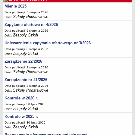
UDOSTĘPNIANIE INFORMACJI PUBLICZNEJ
Mienie 2025
OCHRONA DANYCH OSOBOWYCH
Data publikacji: 5 sierpnia 2026
Szkoły Podstawowe
Dział:
Zapytanie ofertowe nr 4/2026
Data publikacji: 5 sierpnia 2026
Zespoły Szkół
Dział:
Unieważnienie zapytania ofertowego nr 3/2026
Data publikacji: 3 sierpnia 2026
Zespoły Szkół
Dział:
Zarządzenie 22/2026
Data publikacji: 2 sierpnia 2026
Szkoły Podstawowe
Dział:
Zarządzenie nr 21/2026
Data publikacji: 2 sierpnia 2026
Szkoły Podstawowe
Dział:
Kontrole w 2026 r.
Data publikacji: 30 lipca 2026
Zespoły Szkół
Dział:
Kontrole w 2025 r.
Data publikacji: 30 lipca 2026
Zespoły Szkół
Dział:
Rozpoznanie ofertowe rozstrzygnięcie sport