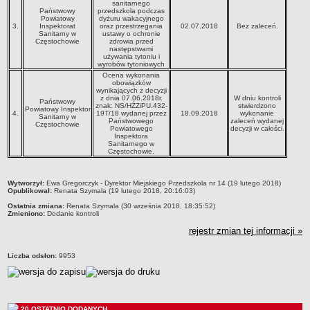
sanitarnego
Deklaracja dostępności
Państwowy
przedszkola podczas
Powiatowy
dyżuru wakacyjnego
3.
Inspektorat
oraz przestrzegania
02.07.2018
Bez zaleceń.
PORADNIE PSYCHOLOGICZNO-PEDAGOGICZNE
Sanitarny w
ustawy o ochronie
Zespół Poradni
Częstochowie
zdrowia przed
następstwami
używania tytoniu i
BIURO FINANSÓW OŚWIATY
wyrobów tytoniowych
Dane podstawowe
Ocena wykonania
obowiązków
Statut
wynikających z decyzji
z dnia 07.06.2018r.
W dniu kontroli
Państwowy
znak: NS/HŹZiPU.432-
stwierdzono
Majątek
Powiatowy Inspektor
4.
19T/18 wydanej przez
18.09.2018
wykonanie
Sanitarny w
Państwowego
zaleceń wydanej
Częstochowie
Godziny dyżurów
Powiatowego
decyzji w całości.
Inspektora
Ogłoszenia
Sanitarnego w
Częstochowie.
Zarządzenia
Rejestry, ewidencje, archiwa
metryczka
Wytworzył:
Ewa Gregorczyk - Dyrektor Miejskiego Przedszkola nr 14 (19 lutego 2018)
Opublikował:
Renata Szymala (19 lutego 2018, 20:16:03)
Kontrole
Ostatnia zmiana:
Renata Szymala (30 września 2018, 18:35:52)
Zmieniono:
Dodanie kontroli
PONOWNE WYKORZYSTYWANIE
rejestr zmian tej informacji »
Sprawozdania
Deklaracja dostępności
Liczba odsłon:
9953
DEKLARACJA DOSTĘPNOŚCI
OŚWIADCZENIA MAJĄTKOWE
PONOWNE WYKORZYSTYWANIE
20 OSTATNIO DODANYCH