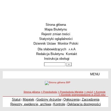
Strona główna
Mapa Biuletynu
Rejestr zmian treści
Statystyki oglądalności
Dziennik Ustaw
Monitor Polski
Menu dodatkowe
Dla słabowidzących
A
powiększ czcionkę
A
standardowy rozmiar czcionki
A
pomniejsz czcionkę
Redakcja Biuletynu
Kontakt
Instrukcja obsługi
Wyszukiwarka artykułów
Szukaj
MENU
Menu
SZKOŁY
Szkoły Podstawowe
ścieżka nawigacji
Strona główna
> Przedszkola
> Przedszkola Miejskie
> mp14
> Kontrole
Licea
> Kontrole przeprowadzone w 2018 roku
Zespoły Szkół
Statut
Majątek
Godziny dyżurów
Ogłoszenia
Zarządzenia
|
|
|
|
Rejestry, ewidencje, archiwa
Kontrole
Deklaracja dostępności
|
|
Techniczne Zakłady Naukowe
PRZEDSZKOLA