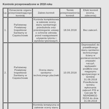
Kontrole przeprowadzone w 2018 roku
Przedszkola Miejskie
Oznaczenie organu
Termin
Efekt kontroli
ARCHIWUM SZKÓŁ I PLACÓWEK
Lp.
przeprowadzającego
Zakres kontroli
przeprowadzenia
(ocena,
Zlikwidowane gimnazja
kontrolę
kontroli
zalecenia)
Kontrola kompleksowa
Przekształcone szkoły i placówki
w zakresie oceny
Państwowy
stanu sanitarnego
Powiatowy
przedszkola oraz
Wielofunkcyjna Placówka
1.
Inspektorat
przestrzeganie ustawy
18.04.2018
Bez zaleceń.
Sanitarny w
o ochronie zdrowia
SPECJALNE OŚRODKI SZKOLNO-WYCHOWAWCZE
Częstochowie
przed następstwami
używania tytoniu i
Specjalny Ośrodek nr 1
wyrobów tytoniowych.
Doprowadzić do
Specjalny Ośrodek nr 5
prawidłowego
stanu sanitarno-
BURSA MIEJSKA
technicznego
ściany w
Dane podstawowe
pomieszczeniach
zmywalni
Statut
naczyń,
wydawalni
Państwowy
Majątek
posiłków oraz
Powiatowy
Ocena stanu
magazynu
2.
Inspektorat
sanitarno-
10.05.2018
spożywczego w
Godziny dyżurów
Sanitarny w
technicznego placówki
terminie
Częstochowie
31.08.2018
Ogłoszenie
Przedłużenie
terminu
Zarządzenia
wykonania
zaleceń PIS w
Cze-wie Nr
Kontrole
NS/HDM432-
33/16 do dnia
Rejestry, ewidencje, archiwa
31.08.2019
Kontrola tematyczna w
Sprawozdania
zakresie oceny stanu