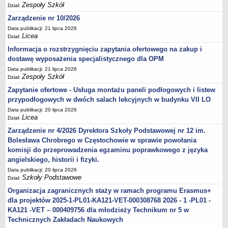
Zespoły Szkół
Dział:
Zarządzenie nr 10/2026
Data publikacji: 21 lipca 2026
Licea
Dział:
Informacja o rozstrzygnięciu zapytania ofertowego na zakup i
dostawę wyposażenia specjalistycznego dla OPM
Data publikacji: 21 lipca 2026
Zespoły Szkół
Dział:
Zapytanie ofertowe - Usługa montażu paneli podłogowych i listew
przypodłogowych w dwóch salach lekcyjnych w budynku VII LO
Data publikacji: 20 lipca 2026
Licea
Dział:
Zarządzenie nr 4/2026 Dyrektora Szkoły Podstawowej nr 12 im.
Bolesława Chrobrego w Częstochowie w sprawie powołania
komisji do przeprowadzenia egzaminu poprawkowego z języka
angielskiego, historii i fizyki.
Data publikacji: 20 lipca 2026
Szkoły Podstawowe
Dział:
Organizacja zagranicznych staży w ramach programu Erasmus+
dla projektów 2025-1-PL01-KA121-VET-000308768 2026 - 1 -PL01 -
KA121 -VET – 000409756 dla młodzieży Technikum nr 5 w
Technicznych Zakładach Naukowych