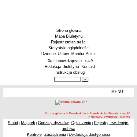
Strona główna
Mapa Biuletynu
Rejestr zmian treści
Statystyki oglądalności
Dziennik Ustaw
Monitor Polski
Menu dodatkowe
Dla słabowidzących
A
powiększ czcionkę
A
standardowy rozmiar czcionki
A
pomniejsz czcionkę
Redakcja Biuletynu
Kontakt
Instrukcja obsługi
Wyszukiwarka artykułów
Szukaj
MENU
Menu
SZKOŁY
Szkoły Podstawowe
ścieżka nawigacji
Strona główna
> Przedszkola
> Przedszkola Miejskie
> mp20
Licea
> Rejestry, ewidencje, archiwa
Zespoły Szkół
Statut
Majątek
Godziny dyżurów
Ogłoszenia
Rejestry, ewidencje,
|
|
|
|
Rejestry, ewidencje, archiwa
archiwa
Techniczne Zakłady Naukowe
Kontrole
Zarządzenia
Deklaracja dostępności
|
|
PRZEDSZKOLA