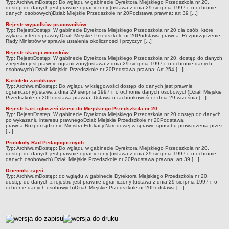
Typ: ArchiwumDostęp: Do wglądu w gabinecie Dyrektora Miejskiego Przedszkola nr 20,
dostęp do danych jest prawnie ograniczony (ustawa z dnia 29 sierpnia 1997 r. o ochronie
Deklaracja dostępności
danych osobowych)Dział: Miejskie Przedszkole nr 20Podstawa prawna: art 39 [...]
PORADNIE PSYCHOLOGICZNO-PEDAGOGICZNE
Rejestr wypadków pracowników
Typ: RejestrDostęp: W gabinecie Dyrektora Miejskiego Przedszkola nr 20 dla osób, które
Zespół Poradni
wykażą interes prawny.Dział: Miejskie Przedszkole nr 20Podstawa prawna: Rozporządzenie
Rady Ministrów w sprawie ustalenia okoliczności i przyczyn [...]
BIURO FINANSÓW OŚWIATY
Rejestr skarg i wniosków
Dane podstawowe
Typ: RejestrDostęp: W gabinecie Dyrektora Miejskiego Przedszkola nr 20, dostęp do danych
z rejestru jest prawnie ograniczony(ustawa z dnia 29 sierpnia 1997 r. o ochronie danych
Statut
osobowych).Dział: Miejskie Przedszkole nr 20Podstawa prawna: Art.254 [...]
Majątek
Kartoteki zarobkowe
Typ: ArchiwumDostęp: Do wglądu w księgowości dostęp do danych jest prawnie
ograniczony(ustawa z dnia 29 sierpnia 1997 r. o ochronie danych osobowych)Dział: Miejskie
Godziny dyżurów
Przedszkole nr 20Podstawa prawna: Ustawa o rachunkowości z dnia 29 września [...]
Ogłoszenia
Rejestr kart zgłoszeń dzieci do Miejskiego Przedszkola nr 20
Typ: RejestrDostęp: W gabinecie Dyrektora Miejskiego Przedszkola nr 20,dostęp do danych
Zarządzenia
po wykazaniu interesu prawnegoDział: Miejskie Przedszkole nr 20Podstawa
prawna:Rozporządzenie Ministra Edukacji Narodowej w sprawie sposobu prowadzenia przez
[...]
Rejestry, ewidencje, archiwa
Protokoły Rad Pedagogicznych
Kontrole
Typ: ArchiwumDostęp: Do wglądu w gabinecie Dyrektora Miejskiego Przedszkola nr 20,
dostęp do danych jest prawnie ograniczony (ustawa z dnia 29 sierpnia 1997 r. o ochronie
danych osobowych).Dział: Miejskie Przedszkole nr 20Podstawa prawna: art 39 [...]
PONOWNE WYKORZYSTYWANIE
Dzienniki zajęć
Sprawozdania
Typ: ArchiwumDostęp: do wglądu w gabinecie Dyrektora Miejskiego Przedszkola nr 20,
dostęp do danych z rejestru jest prawnie ograniczony (ustawa z dnia 29 sierpnia 1997 r. o
Deklaracja dostępności
ochronie danych osobowych)Dział: Miejskie Przedszkole nr 20Podstawa [...]
DEKLARACJA DOSTĘPNOŚCI
OŚWIADCZENIA MAJĄTKOWE
metryczka
PONOWNE WYKORZYSTYWANIE