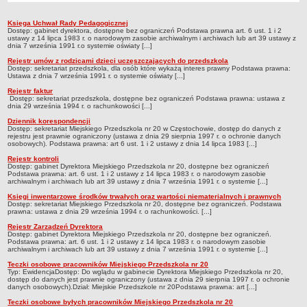
Przedszkola Miejskie
Księga Uchwał Rady Pedagogicznej
Rejestry, ewidencje, archiwa
ARCHIWUM SZKÓŁ I PLACÓWEK
Dostęp: gabinet dyrektora, dostępne bez ograniczeń Podstawa prawna art. 6 ust. 1 i 2
ustawy z 14 lipca 1983 r. o narodowym zasobie archiwalnym i archiwach lub art 39 ustawy z
Zlikwidowane gimnazja
dnia 7 września 1991 r.o systemie oświaty [...]
Rejestr umów z rodzicami dzieci uczęszczających do przedszkola
Przekształcone szkoły i placówki
Dostęp: sekretariat przedszkola, dla osób które wykażą interes prawny Podstawa prawna:
Ustawa z dnia 7 września 1991 r. o systemie oświaty [...]
Wielofunkcyjna Placówka
Rejestr faktur
SPECJALNE OŚRODKI SZKOLNO-WYCHOWAWCZE
Dostęp: sekretariat przedszkola, dostępne bez ograniczeń Podstawa prawna: ustawa z
dnia 29 września 1994 r. o rachunkowości [...]
Specjalny Ośrodek nr 1
Dziennik korespondencji
Specjalny Ośrodek nr 5
Dostęp: sekretariat Miejskiego Przedszkola nr 20 w Częstochowie, dostęp do danych z
rejestru jest prawnie ograniczony (ustawa z dnia 29 sierpnia 1997 r. o ochronie danych
osobowych). Podstawa prawna: art 6 ust. 1 i 2 ustawy z dnia 14 lipca 1983 [...]
BURSA MIEJSKA
Dane podstawowe
Rejestr kontroli
Dostęp: gabinet Dyrektora Miejskiego Przedszkola nr 20, dostępne bez ograniczeń
Podstawa prawna: art. 6 ust. 1 i 2 ustawy z 14 lipca 1983 r. o narodowym zasobie
Statut
archiwalnym i archiwach lub art 39 ustawy z dnia 7 września 1991 r. o systemie [...]
Majątek
Księgi inwentarzowe środków trwałych oraz wartości niematerialnych i prawnych
Dostęp: sekretariat Miejskiego Przedszkola nr 20, dostępne bez ograniczeń. Podstawa
Godziny dyżurów
prawna: ustawa z dnia 29 września 1994 r. o rachunkowości. [...]
Rejestr Zarządzeń Dyrektora
Ogłoszenie
Dostęp: gabinet Dyrektora Miejskiego Przedszkola nr 20, dostępne bez ograniczeń.
Podstawa prawna: art. 6 ust. 1 i 2 ustawy z 14 lipca 1983 r. o narodowym zasobie
Zarządzenia
archiwalnym i archiwach lub art 39 ustawy z dnia 7 września 1991 r. o systemie [...]
Teczki osobowe pracowników Miejskiego Przedszkola nr 20
Kontrole
Typ: EwidencjaDostęp: Do wglądu w gabinecie Dyrektora Miejskiego Przedszkola nr 20,
dostęp do danych jest prawnie ograniczony (ustawa z dnia 29 sierpnia 1997 r. o ochronie
Rejestry, ewidencje, archiwa
danych osobowych).Dział: Miejskie Przedszkole nr 20Podstawa prawna: art [...]
Sprawozdania
Teczki osobowe byłych pracowników Miejskiego Przedszkola nr 20