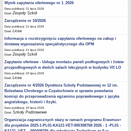
Wynik zapytania ofertowego nr 1_2026
Data publikacji: 21 lipca 2026
Zespoły Szkół
Dział:
Zarządzenie nr 10/2026
Data publikacji: 21 lipca 2026
Licea
Dział:
Informacja o rozstrzygnięciu zapytania ofertowego na zakup i
dostawę wyposażenia specjalistycznego dla OPM
Data publikacji: 21 lipca 2026
Zespoły Szkół
Dział:
Zapytanie ofertowe - Usługa montażu paneli podłogowych i listew
przypodłogowych w dwóch salach lekcyjnych w budynku VII LO
Data publikacji: 20 lipca 2026
Licea
Dział:
Zarządzenie nr 4/2026 Dyrektora Szkoły Podstawowej nr 12 im.
Bolesława Chrobrego w Częstochowie w sprawie powołania
komisji do przeprowadzenia egzaminu poprawkowego z języka
angielskiego, historii i fizyki.
Data publikacji: 20 lipca 2026
Szkoły Podstawowe
Dział:
Organizacja zagranicznych staży w ramach programu Erasmus+
dla projektów 2025-1-PL01-KA121-VET-000308768 2026 - 1 -PL01 -
KA121 -VET – 000409756 dla młodzieży Technikum nr 5 w