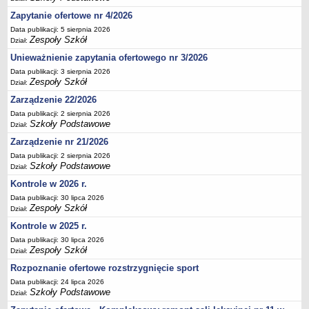
Deklaracja dostępności
Zapytanie ofertowe nr 4/2026
PORADNIE PSYCHOLOGICZNO-PEDAGOGICZNE
Data publikacji: 5 sierpnia 2026
Zespoły Szkół
Dział:
Zespół Poradni
Unieważnienie zapytania ofertowego nr 3/2026
BIURO FINANSÓW OŚWIATY
Dane podstawowe
Data publikacji: 3 sierpnia 2026
Zespoły Szkół
Dział:
Statut
Zarządzenie 22/2026
Majątek
Data publikacji: 2 sierpnia 2026
Szkoły Podstawowe
Dział:
Godziny dyżurów
Zarządzenie nr 21/2026
Ogłoszenia
Data publikacji: 2 sierpnia 2026
Zarządzenia
Szkoły Podstawowe
Dział:
Rejestry, ewidencje, archiwa
Kontrole w 2026 r.
Kontrole
Data publikacji: 30 lipca 2026
Zespoły Szkół
Dział:
PONOWNE WYKORZYSTYWANIE
Kontrole w 2025 r.
Sprawozdania
Data publikacji: 30 lipca 2026
Zespoły Szkół
Deklaracja dostępności
Dział:
Rozpoznanie ofertowe rozstrzygnięcie sport
DEKLARACJA DOSTĘPNOŚCI
OŚWIADCZENIA MAJĄTKOWE
Data publikacji: 24 lipca 2026
Szkoły Podstawowe
Dział:
PONOWNE WYKORZYSTYWANIE