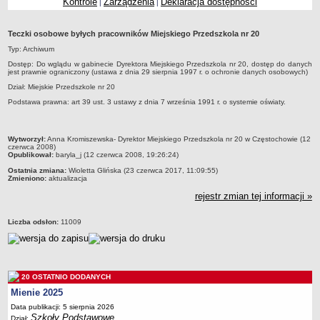
Kontrole
Zarządzenia
Deklaracja dostępności
|
|
Przedszkola Miejskie
ARCHIWUM SZKÓŁ I PLACÓWEK
Teczki osobowe byłych pracowników Miejskiego Przedszkola nr 20
Zlikwidowane gimnazja
Typ: Archiwum
Przekształcone szkoły i placówki
Dostęp: Do wglądu w gabinecie Dyrektora Miejskiego Przedszkola nr 20, dostęp do danych
jest prawnie ograniczony (ustawa z dnia 29 sierpnia 1997 r. o ochronie danych osobowych)
Wielofunkcyjna Placówka
Dział: Miejskie Przedszkole nr 20
SPECJALNE OŚRODKI SZKOLNO-WYCHOWAWCZE
Podstawa prawna: art 39 ust. 3 ustawy z dnia 7 września 1991 r. o systemie oświaty.
Specjalny Ośrodek nr 1
Specjalny Ośrodek nr 5
metryczka
Wytworzył:
Anna Kromiszewska- Dyrektor Miejskiego Przedszkola nr 20 w Częstochowie (12
czerwca 2008)
BURSA MIEJSKA
Opublikował:
baryla_j (12 czerwca 2008, 19:26:24)
Dane podstawowe
Ostatnia zmiana:
Wioletta Glińska (23 czerwca 2017, 11:09:55)
Zmieniono:
aktualizacja
Statut
rejestr zmian tej informacji »
Majątek
Godziny dyżurów
Liczba odsłon:
11009
Ogłoszenie
Zarządzenia
Kontrole
20 OSTATNIO DODANYCH
Mienie 2025
Rejestry, ewidencje, archiwa
Data publikacji: 5 sierpnia 2026
Sprawozdania
Szkoły Podstawowe
Dział: