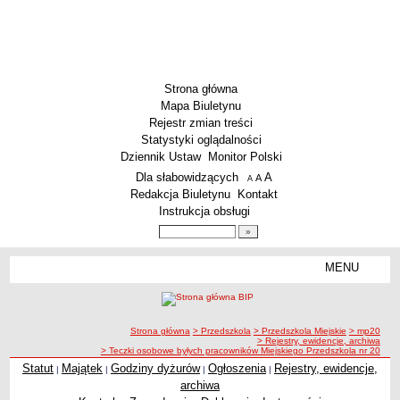
Strona główna
Mapa Biuletynu
Rejestr zmian treści
Statystyki oglądalności
Dziennik Ustaw
Monitor Polski
Menu dodatkowe
Dla słabowidzących
A
powiększ czcionkę
A
standardowy rozmiar czcionki
A
pomniejsz czcionkę
Redakcja Biuletynu
Kontakt
Instrukcja obsługi
Wyszukiwarka artykułów
Szukaj
MENU
Menu
SZKOŁY
Szkoły Podstawowe
ścieżka nawigacji
Strona główna
> Przedszkola
> Przedszkola Miejskie
> mp20
Licea
> Rejestry, ewidencje, archiwa
> Teczki osobowe byłych pracowników Miejskiego Przedszkola nr 20
Zespoły Szkół
Statut
Majątek
Godziny dyżurów
Ogłoszenia
Rejestry, ewidencje,
|
|
|
|
Techniczne Zakłady Naukowe
archiwa
PRZEDSZKOLA