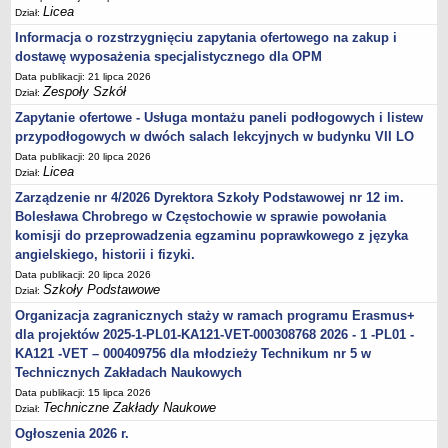
Licea
Dział:
Informacja o rozstrzygnięciu zapytania ofertowego na zakup i
dostawę wyposażenia specjalistycznego dla OPM
Data publikacji: 21 lipca 2026
Zespoły Szkół
Dział:
Zapytanie ofertowe - Usługa montażu paneli podłogowych i listew
przypodłogowych w dwóch salach lekcyjnych w budynku VII LO
Data publikacji: 20 lipca 2026
Licea
Dział:
Zarządzenie nr 4/2026 Dyrektora Szkoły Podstawowej nr 12 im.
Bolesława Chrobrego w Częstochowie w sprawie powołania
komisji do przeprowadzenia egzaminu poprawkowego z języka
angielskiego, historii i fizyki.
Data publikacji: 20 lipca 2026
Szkoły Podstawowe
Dział:
Organizacja zagranicznych staży w ramach programu Erasmus+
dla projektów 2025-1-PL01-KA121-VET-000308768 2026 - 1 -PL01 -
KA121 -VET – 000409756 dla młodzieży Technikum nr 5 w
Technicznych Zakładach Naukowych
Data publikacji: 15 lipca 2026
Techniczne Zakłady Naukowe
Dział:
Ogłoszenia 2026 r.