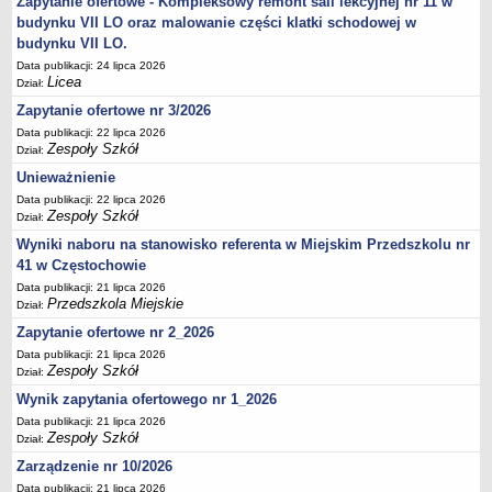
Zapytanie ofertowe - Kompleksowy remont sali lekcyjnej nr 11 w
UDOSTĘPNIANIE INFORMACJI PUBLICZNEJ
budynku VII LO oraz malowanie części klatki schodowej w
OCHRONA DANYCH OSOBOWYCH
budynku VII LO.
Data publikacji: 24 lipca 2026
Licea
Dział:
Zapytanie ofertowe nr 3/2026
Data publikacji: 22 lipca 2026
Zespoły Szkół
Dział:
Unieważnienie
Data publikacji: 22 lipca 2026
Zespoły Szkół
Dział:
Wyniki naboru na stanowisko referenta w Miejskim Przedszkolu nr
41 w Częstochowie
Data publikacji: 21 lipca 2026
Przedszkola Miejskie
Dział:
Zapytanie ofertowe nr 2_2026
Data publikacji: 21 lipca 2026
Zespoły Szkół
Dział:
Wynik zapytania ofertowego nr 1_2026
Data publikacji: 21 lipca 2026
Zespoły Szkół
Dział:
Zarządzenie nr 10/2026
Data publikacji: 21 lipca 2026