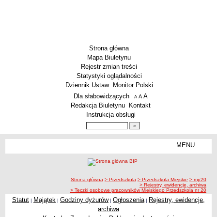
Strona główna
Mapa Biuletynu
Rejestr zmian treści
Statystyki oglądalności
Dziennik Ustaw
Monitor Polski
Menu dodatkowe
Dla słabowidzących
A
powiększ czcionkę
A
standardowy rozmiar czcionki
A
pomniejsz czcionkę
Redakcja Biuletynu
Kontakt
Instrukcja obsługi
Wyszukiwarka artykułów
Szukaj
MENU
Menu
SZKOŁY
Szkoły Podstawowe
ścieżka nawigacji
Strona główna
> Przedszkola
> Przedszkola Miejskie
> mp20
Licea
> Rejestry, ewidencje, archiwa
> Teczki osobowe pracowników Miejskiego Przedszkola nr 20
Zespoły Szkół
Statut
Majątek
Godziny dyżurów
Ogłoszenia
Rejestry, ewidencje,
|
|
|
|
Techniczne Zakłady Naukowe
archiwa
PRZEDSZKOLA