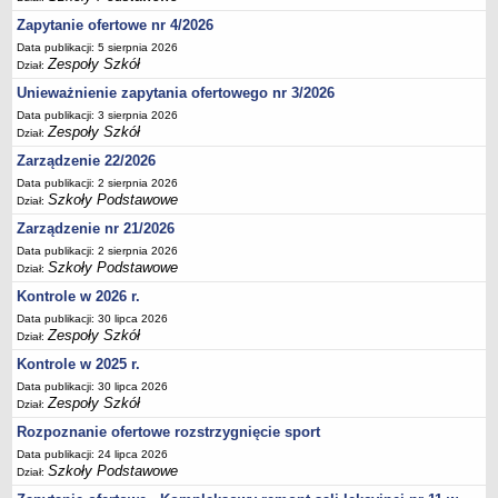
Deklaracja dostępności
Zapytanie ofertowe nr 4/2026
PORADNIE PSYCHOLOGICZNO-PEDAGOGICZNE
Data publikacji: 5 sierpnia 2026
Zespoły Szkół
Dział:
Zespół Poradni
Unieważnienie zapytania ofertowego nr 3/2026
BIURO FINANSÓW OŚWIATY
Dane podstawowe
Data publikacji: 3 sierpnia 2026
Zespoły Szkół
Dział:
Statut
Zarządzenie 22/2026
Majątek
Data publikacji: 2 sierpnia 2026
Szkoły Podstawowe
Dział:
Godziny dyżurów
Zarządzenie nr 21/2026
Ogłoszenia
Data publikacji: 2 sierpnia 2026
Zarządzenia
Szkoły Podstawowe
Dział:
Rejestry, ewidencje, archiwa
Kontrole w 2026 r.
Kontrole
Data publikacji: 30 lipca 2026
Zespoły Szkół
Dział:
PONOWNE WYKORZYSTYWANIE
Kontrole w 2025 r.
Sprawozdania
Data publikacji: 30 lipca 2026
Zespoły Szkół
Deklaracja dostępności
Dział:
Rozpoznanie ofertowe rozstrzygnięcie sport
DEKLARACJA DOSTĘPNOŚCI
OŚWIADCZENIA MAJĄTKOWE
Data publikacji: 24 lipca 2026
Szkoły Podstawowe
Dział:
PONOWNE WYKORZYSTYWANIE