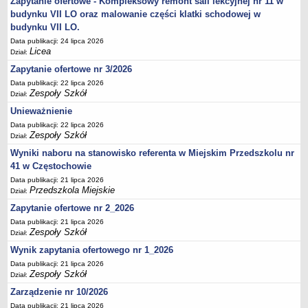
Zapytanie ofertowe - Kompleksowy remont sali lekcyjnej nr 11 w
UDOSTĘPNIANIE INFORMACJI PUBLICZNEJ
budynku VII LO oraz malowanie części klatki schodowej w
OCHRONA DANYCH OSOBOWYCH
budynku VII LO.
Data publikacji: 24 lipca 2026
Licea
Dział:
Zapytanie ofertowe nr 3/2026
Data publikacji: 22 lipca 2026
Zespoły Szkół
Dział:
Unieważnienie
Data publikacji: 22 lipca 2026
Zespoły Szkół
Dział:
Wyniki naboru na stanowisko referenta w Miejskim Przedszkolu nr
41 w Częstochowie
Data publikacji: 21 lipca 2026
Przedszkola Miejskie
Dział:
Zapytanie ofertowe nr 2_2026
Data publikacji: 21 lipca 2026
Zespoły Szkół
Dział:
Wynik zapytania ofertowego nr 1_2026
Data publikacji: 21 lipca 2026
Zespoły Szkół
Dział:
Zarządzenie nr 10/2026
Data publikacji: 21 lipca 2026