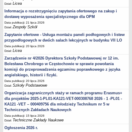
Licea
Dział:
Informacja o rozstrzygnięciu zapytania ofertowego na zakup i
dostawę wyposażenia specjalistycznego dla OPM
Data publikacji: 21 lipca 2026
Zespoły Szkół
Dział:
Zapytanie ofertowe - Usługa montażu paneli podłogowych i listew
przypodłogowych w dwóch salach lekcyjnych w budynku VII LO
Data publikacji: 20 lipca 2026
Licea
Dział:
Zarządzenie nr 4/2026 Dyrektora Szkoły Podstawowej nr 12 im.
Bolesława Chrobrego w Częstochowie w sprawie powołania
komisji do przeprowadzenia egzaminu poprawkowego z języka
angielskiego, historii i fizyki.
Data publikacji: 20 lipca 2026
Szkoły Podstawowe
Dział:
Organizacja zagranicznych staży w ramach programu Erasmus+
dla projektów 2025-1-PL01-KA121-VET-000308768 2026 - 1 -PL01 -
KA121 -VET – 000409756 dla młodzieży Technikum nr 5 w
Technicznych Zakładach Naukowych
Data publikacji: 15 lipca 2026
Techniczne Zakłady Naukowe
Dział:
Ogłoszenia 2026 r.