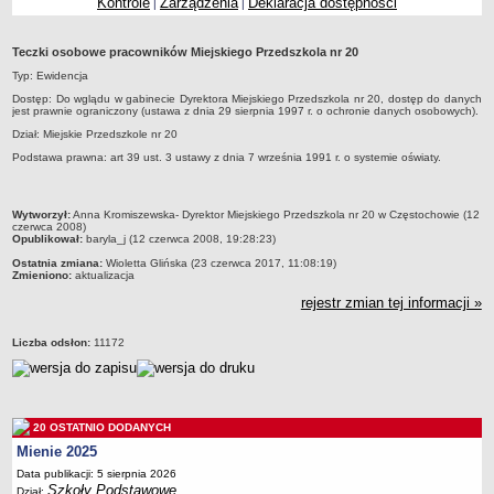
Kontrole
Zarządzenia
Deklaracja dostępności
|
|
Przedszkola Miejskie
ARCHIWUM SZKÓŁ I PLACÓWEK
Teczki osobowe pracowników Miejskiego Przedszkola nr 20
Zlikwidowane gimnazja
Typ: Ewidencja
Przekształcone szkoły i placówki
Dostęp: Do wglądu w gabinecie Dyrektora Miejskiego Przedszkola nr 20, dostęp do danych
jest prawnie ograniczony (ustawa z dnia 29 sierpnia 1997 r. o ochronie danych osobowych).
Wielofunkcyjna Placówka
Dział: Miejskie Przedszkole nr 20
SPECJALNE OŚRODKI SZKOLNO-WYCHOWAWCZE
Podstawa prawna: art 39 ust. 3 ustawy z dnia 7 września 1991 r. o systemie oświaty.
Specjalny Ośrodek nr 1
Specjalny Ośrodek nr 5
metryczka
Wytworzył:
Anna Kromiszewska- Dyrektor Miejskiego Przedszkola nr 20 w Częstochowie (12
czerwca 2008)
BURSA MIEJSKA
Opublikował:
baryla_j (12 czerwca 2008, 19:28:23)
Dane podstawowe
Ostatnia zmiana:
Wioletta Glińska (23 czerwca 2017, 11:08:19)
Zmieniono:
aktualizacja
Statut
rejestr zmian tej informacji »
Majątek
Godziny dyżurów
Liczba odsłon:
11172
Ogłoszenie
Zarządzenia
Kontrole
20 OSTATNIO DODANYCH
Mienie 2025
Rejestry, ewidencje, archiwa
Data publikacji: 5 sierpnia 2026
Sprawozdania
Szkoły Podstawowe
Dział: