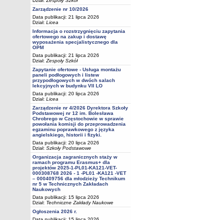
Dział:
Zespoły Szkół
Zarządzenie nr 10/2026
Data publikacji: 21 lipca 2026
Dział:
Licea
Informacja o rozstrzygnięciu zapytania
ofertowego na zakup i dostawę
wyposażenia specjalistycznego dla
OPM
Data publikacji: 21 lipca 2026
Dział:
Zespoły Szkół
Zapytanie ofertowe - Usługa montażu
paneli podłogowych i listew
przypodłogowych w dwóch salach
lekcyjnych w budynku VII LO
Data publikacji: 20 lipca 2026
Dział:
Licea
Zarządzenie nr 4/2026 Dyrektora Szkoły
Podstawowej nr 12 im. Bolesława
Chrobrego w Częstochowie w sprawie
powołania komisji do przeprowadzenia
egzaminu poprawkowego z języka
angielskiego, historii i fizyki.
Data publikacji: 20 lipca 2026
Dział:
Szkoły Podstawowe
Organizacja zagranicznych staży w
ramach programu Erasmus+ dla
projektów 2025-1-PL01-KA121-VET-
000308768 2026 - 1 -PL01 -KA121 -VET
– 000409756 dla młodzieży Technikum
nr 5 w Technicznych Zakładach
Naukowych
Data publikacji: 15 lipca 2026
Dział:
Techniczne Zakłady Naukowe
Ogłoszenia 2026 r.
Data publikacji: 15 lipca 2026