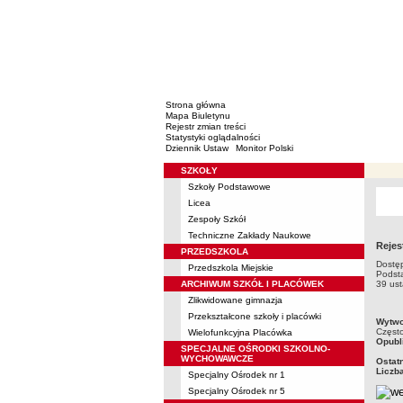
Strona główna
Mapa Biuletynu
Rejestr zmian treści
Statystyki oglądalności
Dziennik Ustaw
Monitor Polski
SZKOŁY
Menu
Szkoły Podstawowe
Licea
Zespoły Szkół
Techniczne Zakłady Naukowe
Rejes
PRZEDSZKOLA
Dostęp
Przedszkola Miejskie
Podsta
ARCHIWUM SZKÓŁ I PLACÓWEK
39 ust
Zlikwidowane gimnazja
Przekształcone szkoły i placówki
metry
Wytwo
Częst
Wielofunkcyjna Placówka
Opubl
SPECJALNE OŚRODKI SZKOLNO-
WYCHOWAWCZE
Ostat
Liczb
Specjalny Ośrodek nr 1
Specjalny Ośrodek nr 5