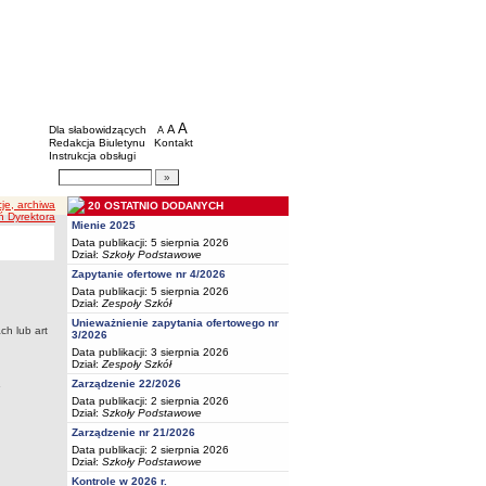
BIP - Oświata Częstochowa
Menu dodatkowe
A
powiększ czcionkę
A
standardowy rozmiar czcionki
Dla słabowidzących
A
pomniejsz czcionkę
Redakcja Biuletynu
Kontakt
Instrukcja obsługi
Wyszukiwarka artykułów
Szukaj
cje, archiwa
20 OSTATNIO DODANYCH
ń Dyrektora
Mienie 2025
Data publikacji: 5 sierpnia 2026
Dział:
Szkoły Podstawowe
Zapytanie ofertowe nr 4/2026
Data publikacji: 5 sierpnia 2026
Dział:
Zespoły Szkół
Unieważnienie zapytania ofertowego nr
ch lub art
3/2026
Data publikacji: 3 sierpnia 2026
Dział:
Zespoły Szkół
Zarządzenie 22/2026
Data publikacji: 2 sierpnia 2026
Dział:
Szkoły Podstawowe
Zarządzenie nr 21/2026
Data publikacji: 2 sierpnia 2026
Dział:
Szkoły Podstawowe
Kontrole w 2026 r.