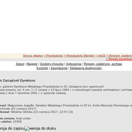
ścieżka nawigacji
Strona główna
> Przedszkola
> Przedszkola Miejskie
> mp20
> Rejestry, ewiden
> Rejestr Zarządze
Statut
|
Majątek
|
Godziny dyżurów
|
Ogłoszenia
|
Rejestry, ewidencje, archiwa
Kontrole
|
Zarządzenia
|
Deklaracja dostępności
tr Zarządzeń Dyrektora
: gabinet Dyrektora Miejskiego Przedszkola nr 20, dostępne bez ograniczeń.
wa prawna: art. 6 ust. 1 i 2 ustawy z 14 lipca 1983 r. o narodowym zasobie archiwalnym i archiwa
awy z dnia 7 września 1991 r. o systemie oświaty.
czka
rzył:
Małgorzata Jagiełło- Dyrektor Miejskiego Przedszkola nr 20 im. Króla Maciusia Pierwszego w
ochowie (23 czerwca 2017)
ikował:
Wioletta Glińska (23 czerwca 2017, 12:57:13)
nia zmiana:
brak zmian
a odsłon:
10359