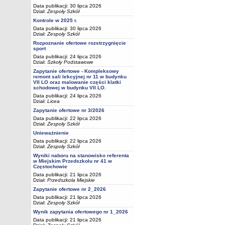
Data publikacji: 30 lipca 2026
Dział:
Zespoły Szkół
Kontrole w 2025 r.
Data publikacji: 30 lipca 2026
Dział:
Zespoły Szkół
Rozpoznanie ofertowe rozstrzygnięcie
sport
Data publikacji: 24 lipca 2026
Dział:
Szkoły Podstawowe
Zapytanie ofertowe - Kompleksowy
remont sali lekcyjnej nr 11 w budynku
VII LO oraz malowanie części klatki
schodowej w budynku VII LO.
Data publikacji: 24 lipca 2026
Dział:
Licea
Zapytanie ofertowe nr 3/2026
Data publikacji: 22 lipca 2026
Dział:
Zespoły Szkół
Unieważnienie
Data publikacji: 22 lipca 2026
Dział:
Zespoły Szkół
Wyniki naboru na stanowisko referenta
w Miejskim Przedszkolu nr 41 w
Częstochowie
Data publikacji: 21 lipca 2026
Dział:
Przedszkola Miejskie
Zapytanie ofertowe nr 2_2026
Data publikacji: 21 lipca 2026
Dział:
Zespoły Szkół
Wynik zapytania ofertowego nr 1_2026
Data publikacji: 21 lipca 2026