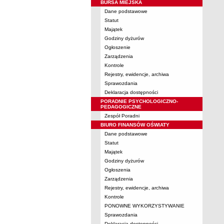
BURSA MIEJSKA
Dane podstawowe
Statut
Majątek
Godziny dyżurów
Ogłoszenie
Zarządzenia
Kontrole
Rejestry, ewidencje, archiwa
Sprawozdania
Deklaracja dostępności
PORADNIE PSYCHOLOGICZNO-
PEDAGOGICZNE
Zespół Poradni
BIURO FINANSÓW OŚWIATY
Dane podstawowe
Statut
Majątek
Godziny dyżurów
Ogłoszenia
Zarządzenia
Rejestry, ewidencje, archiwa
Kontrole
PONOWNE WYKORZYSTYWANIE
Sprawozdania
Deklaracja dostępności