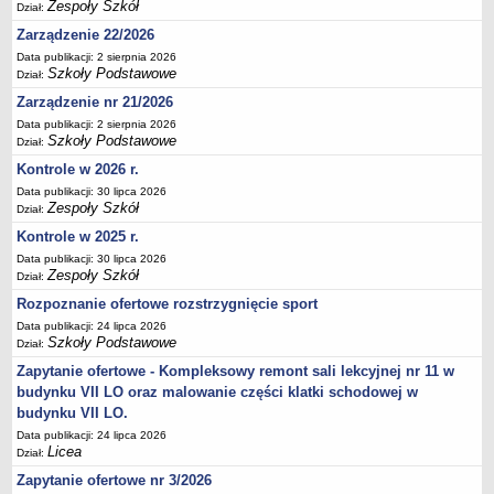
Zespoły Szkół
Dział:
Deklaracja dostępności
Zarządzenie 22/2026
PORADNIE PSYCHOLOGICZNO-PEDAGOGICZNE
Data publikacji: 2 sierpnia 2026
Zespół Poradni
Szkoły Podstawowe
Dział:
BIURO FINANSÓW OŚWIATY
Zarządzenie nr 21/2026
Dane podstawowe
Data publikacji: 2 sierpnia 2026
Szkoły Podstawowe
Dział:
Statut
Kontrole w 2026 r.
Majątek
Data publikacji: 30 lipca 2026
Godziny dyżurów
Zespoły Szkół
Dział:
Ogłoszenia
Kontrole w 2025 r.
Zarządzenia
Data publikacji: 30 lipca 2026
Zespoły Szkół
Dział:
Rejestry, ewidencje, archiwa
Rozpoznanie ofertowe rozstrzygnięcie sport
Kontrole
Data publikacji: 24 lipca 2026
Szkoły Podstawowe
PONOWNE WYKORZYSTYWANIE
Dział:
Zapytanie ofertowe - Kompleksowy remont sali lekcyjnej nr 11 w
Sprawozdania
budynku VII LO oraz malowanie części klatki schodowej w
Deklaracja dostępności
budynku VII LO.
DEKLARACJA DOSTĘPNOŚCI
Data publikacji: 24 lipca 2026
Licea
OŚWIADCZENIA MAJĄTKOWE
Dział:
PONOWNE WYKORZYSTYWANIE
Zapytanie ofertowe nr 3/2026