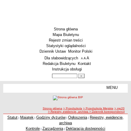
Strona główna
Mapa Biuletynu
Rejestr zmian treści
Statystyki oglądalności
Dziennik Ustaw
Monitor Polski
Menu dodatkowe
Dla słabowidzących
A
powiększ czcionkę
A
standardowy rozmiar czcionki
A
pomniejsz czcionkę
Redakcja Biuletynu
Kontakt
Instrukcja obsługi
Wyszukiwarka artykułów
Szukaj
MENU
Menu
SZKOŁY
Szkoły Podstawowe
ścieżka nawigacji
Strona główna
> Przedszkola
> Przedszkola Miejskie
> mp20
Licea
> Rejestry, ewidencje, archiwa
> Dziennik korespondencji
Zespoły Szkół
Statut
Majątek
Godziny dyżurów
Ogłoszenia
Rejestry, ewidencje,
|
|
|
|
archiwa
Techniczne Zakłady Naukowe
Kontrole
Zarządzenia
Deklaracja dostępności
|
|
PRZEDSZKOLA