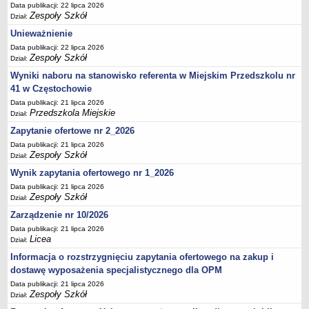
UDOSTĘPNIANIE INFORMACJI PUBLICZNEJ
Data publikacji: 22 lipca 2026
Zespoły Szkół
OCHRONA DANYCH OSOBOWYCH
Dział:
Unieważnienie
Data publikacji: 22 lipca 2026
Zespoły Szkół
Dział:
Wyniki naboru na stanowisko referenta w Miejskim Przedszkolu nr
41 w Częstochowie
Data publikacji: 21 lipca 2026
Przedszkola Miejskie
Dział:
Zapytanie ofertowe nr 2_2026
Data publikacji: 21 lipca 2026
Zespoły Szkół
Dział:
Wynik zapytania ofertowego nr 1_2026
Data publikacji: 21 lipca 2026
Zespoły Szkół
Dział:
Zarządzenie nr 10/2026
Data publikacji: 21 lipca 2026
Licea
Dział:
Informacja o rozstrzygnięciu zapytania ofertowego na zakup i
dostawę wyposażenia specjalistycznego dla OPM
Data publikacji: 21 lipca 2026
Zespoły Szkół
Dział: