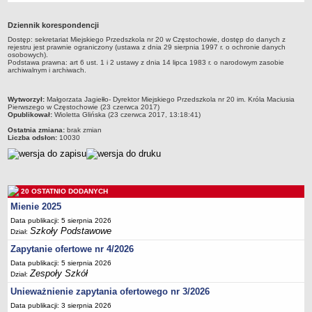
Przedszkola Miejskie
Dziennik korespondencji
ARCHIWUM SZKÓŁ I PLACÓWEK
Dostęp: sekretariat Miejskiego Przedszkola nr 20 w Częstochowie, dostęp do danych z
Zlikwidowane gimnazja
rejestru jest prawnie ograniczony (ustawa z dnia 29 sierpnia 1997 r. o ochronie danych
osobowych).
Przekształcone szkoły i placówki
Podstawa prawna: art 6 ust. 1 i 2 ustawy z dnia 14 lipca 1983 r. o narodowym zasobie
archiwalnym i archiwach.
Wielofunkcyjna Placówka
SPECJALNE OŚRODKI SZKOLNO-WYCHOWAWCZE
metryczka
Wytworzył:
Małgorzata Jagiełło- Dyrektor Miejskiego Przedszkola nr 20 im. Króla Maciusia
Pierwszego w Częstochowie (23 czerwca 2017)
Specjalny Ośrodek nr 1
Opublikował:
Wioletta Glińska (23 czerwca 2017, 13:18:41)
Specjalny Ośrodek nr 5
Ostatnia zmiana:
brak zmian
Liczba odsłon:
10030
BURSA MIEJSKA
Dane podstawowe
Statut
20 OSTATNIO DODANYCH
Majątek
Mienie 2025
Godziny dyżurów
Data publikacji: 5 sierpnia 2026
Szkoły Podstawowe
Dział:
Ogłoszenie
Zapytanie ofertowe nr 4/2026
Zarządzenia
Data publikacji: 5 sierpnia 2026
Kontrole
Zespoły Szkół
Dział:
Rejestry, ewidencje, archiwa
Unieważnienie zapytania ofertowego nr 3/2026
Sprawozdania
Data publikacji: 3 sierpnia 2026