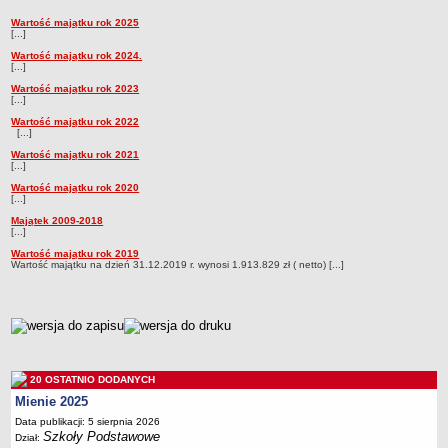
Przedszkola Miejskie
Wartość majątku rok 2025
Majątek
[...]
ARCHIWUM SZKÓŁ I PLACÓWEK
Wartość majątku rok 2024.
Zlikwidowane gimnazja
[...]
Wartość majątku rok 2023
Przekształcone szkoły i placówki
[...]
Wielofunkcyjna Placówka
Wartość majątku rok 2022
[...]
SPECJALNE OŚRODKI SZKOLNO-WYCHOWAWCZE
Wartość majątku rok 2021
Specjalny Ośrodek nr 1
[...]
Specjalny Ośrodek nr 5
Wartość majątku rok 2020
[...]
BURSA MIEJSKA
Majątek 2009-2018
Dane podstawowe
[...]
Wartość majątku rok 2019
Statut
Wartość majątku na dzień 31.12.2019 r. wynosi 1.913.829 zł ( netto) [...]
Majątek
Godziny dyżurów
metryczka
Ogłoszenie
Zarządzenia
20 OSTATNIO DODANYCH
Kontrole
Mienie 2025
Rejestry, ewidencje, archiwa
Data publikacji: 5 sierpnia 2026
Szkoły Podstawowe
Dział:
Sprawozdania