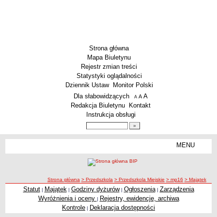
Strona główna
Mapa Biuletynu
Rejestr zmian treści
Statystyki oglądalności
Dziennik Ustaw
Monitor Polski
Menu dodatkowe
Dla słabowidzących
A
powiększ czcionkę
A
standardowy rozmiar czcionki
A
pomniejsz czcionkę
Redakcja Biuletynu
Kontakt
Instrukcja obsługi
Wyszukiwarka artykułów
Szukaj
MENU
Menu
SZKOŁY
Szkoły Podstawowe
ścieżka nawigacji
Strona główna
> Przedszkola
> Przedszkola Miejskie
> mp16
> Majątek
Licea
Statut
Majątek
Godziny dyżurów
Ogłoszenia
Zarządzenia
|
|
|
|
Majątek
Zespoły Szkół
Wyróżnienia i oceny
Rejestry, ewidencje, archiwa
|
Techniczne Zakłady Naukowe
Kontrole
Deklaracja dostępności
|
PRZEDSZKOLA