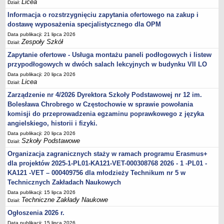
Licea
Dział:
Informacja o rozstrzygnięciu zapytania ofertowego na zakup i
dostawę wyposażenia specjalistycznego dla OPM
Data publikacji: 21 lipca 2026
Zespoły Szkół
Dział:
Zapytanie ofertowe - Usługa montażu paneli podłogowych i listew
przypodłogowych w dwóch salach lekcyjnych w budynku VII LO
Data publikacji: 20 lipca 2026
Licea
Dział:
Zarządzenie nr 4/2026 Dyrektora Szkoły Podstawowej nr 12 im.
Bolesława Chrobrego w Częstochowie w sprawie powołania
komisji do przeprowadzenia egzaminu poprawkowego z języka
angielskiego, historii i fizyki.
Data publikacji: 20 lipca 2026
Szkoły Podstawowe
Dział:
Organizacja zagranicznych staży w ramach programu Erasmus+
dla projektów 2025-1-PL01-KA121-VET-000308768 2026 - 1 -PL01 -
KA121 -VET – 000409756 dla młodzieży Technikum nr 5 w
Technicznych Zakładach Naukowych
Data publikacji: 15 lipca 2026
Techniczne Zakłady Naukowe
Dział:
Ogłoszenia 2026 r.
Data publikacji: 15 lipca 2026