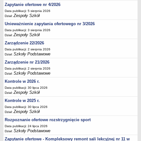
Zapytanie ofertowe nr 4/2026
Deklaracja dostępności
Data publikacji: 5 sierpnia 2026
PORADNIE PSYCHOLOGICZNO-PEDAGOGICZNE
Zespoły Szkół
Dział:
Zespół Poradni
Unieważnienie zapytania ofertowego nr 3/2026
BIURO FINANSÓW OŚWIATY
Data publikacji: 3 sierpnia 2026
Dane podstawowe
Zespoły Szkół
Dział:
Statut
Zarządzenie 22/2026
Majątek
Data publikacji: 2 sierpnia 2026
Szkoły Podstawowe
Dział:
Godziny dyżurów
Zarządzenie nr 21/2026
Ogłoszenia
Data publikacji: 2 sierpnia 2026
Szkoły Podstawowe
Dział:
Zarządzenia
Kontrole w 2026 r.
Rejestry, ewidencje, archiwa
Data publikacji: 30 lipca 2026
Kontrole
Zespoły Szkół
Dział:
PONOWNE WYKORZYSTYWANIE
Kontrole w 2025 r.
Sprawozdania
Data publikacji: 30 lipca 2026
Zespoły Szkół
Dział:
Deklaracja dostępności
Rozpoznanie ofertowe rozstrzygnięcie sport
DEKLARACJA DOSTĘPNOŚCI
Data publikacji: 24 lipca 2026
OŚWIADCZENIA MAJĄTKOWE
Szkoły Podstawowe
Dział:
PONOWNE WYKORZYSTYWANIE
Zapytanie ofertowe - Kompleksowy remont sali lekcyjnej nr 11 w