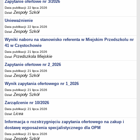
UDOSTĘPNIANIE INFORMACJI PUBLICZNEJ
Zapytanie ofertowe nr 3/2026
OCHRONA DANYCH OSOBOWYCH
Data publikacji: 22 lipca 2026
Zespoły Szkół
Dział:
Unieważnienie
Data publikacji: 22 lipca 2026
Zespoły Szkół
Dział:
Wyniki naboru na stanowisko referenta w Miejskim Przedszkolu nr
41 w Częstochowie
Data publikacji: 21 lipca 2026
Przedszkola Miejskie
Dział:
Zapytanie ofertowe nr 2_2026
Data publikacji: 21 lipca 2026
Zespoły Szkół
Dział:
Wynik zapytania ofertowego nr 1_2026
Data publikacji: 21 lipca 2026
Zespoły Szkół
Dział:
Zarządzenie nr 10/2026
Data publikacji: 21 lipca 2026
Licea
Dział:
Informacja o rozstrzygnięciu zapytania ofertowego na zakup i
dostawę wyposażenia specjalistycznego dla OPM
Data publikacji: 21 lipca 2026
Zespoły Szkół
Dział: