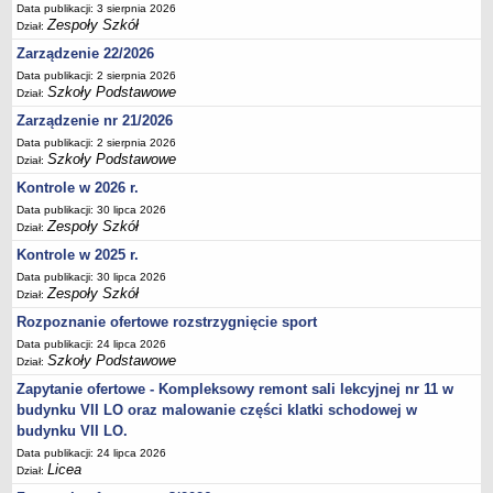
Data publikacji: 3 sierpnia 2026
Deklaracja dostępności
Zespoły Szkół
Dział:
PORADNIE PSYCHOLOGICZNO-PEDAGOGICZNE
Zarządzenie 22/2026
Zespół Poradni
Data publikacji: 2 sierpnia 2026
Szkoły Podstawowe
BIURO FINANSÓW OŚWIATY
Dział:
Dane podstawowe
Zarządzenie nr 21/2026
Statut
Data publikacji: 2 sierpnia 2026
Szkoły Podstawowe
Dział:
Majątek
Kontrole w 2026 r.
Godziny dyżurów
Data publikacji: 30 lipca 2026
Zespoły Szkół
Dział:
Ogłoszenia
Kontrole w 2025 r.
Zarządzenia
Data publikacji: 30 lipca 2026
Rejestry, ewidencje, archiwa
Zespoły Szkół
Dział:
Kontrole
Rozpoznanie ofertowe rozstrzygnięcie sport
PONOWNE WYKORZYSTYWANIE
Data publikacji: 24 lipca 2026
Szkoły Podstawowe
Dział:
Sprawozdania
Zapytanie ofertowe - Kompleksowy remont sali lekcyjnej nr 11 w
Deklaracja dostępności
budynku VII LO oraz malowanie części klatki schodowej w
DEKLARACJA DOSTĘPNOŚCI
budynku VII LO.
OŚWIADCZENIA MAJĄTKOWE
Data publikacji: 24 lipca 2026
Licea
Dział:
PONOWNE WYKORZYSTYWANIE