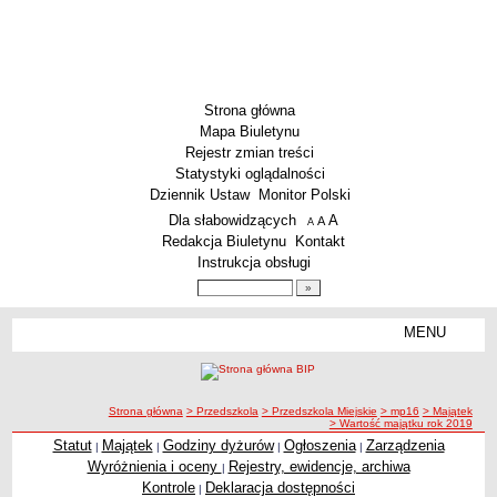
Strona główna
Mapa Biuletynu
Rejestr zmian treści
Statystyki oglądalności
Dziennik Ustaw
Monitor Polski
Menu dodatkowe
Dla słabowidzących
A
powiększ czcionkę
A
standardowy rozmiar czcionki
A
pomniejsz czcionkę
Redakcja Biuletynu
Kontakt
Instrukcja obsługi
Wyszukiwarka artykułów
Szukaj
MENU
Menu
SZKOŁY
Szkoły Podstawowe
ścieżka nawigacji
Strona główna
> Przedszkola
> Przedszkola Miejskie
> mp16
> Majątek
Licea
> Wartość majątku rok 2019
Zespoły Szkół
Statut
Majątek
Godziny dyżurów
Ogłoszenia
Zarządzenia
|
|
|
|
Wyróżnienia i oceny
Rejestry, ewidencje, archiwa
|
Techniczne Zakłady Naukowe
Kontrole
Deklaracja dostępności
|
PRZEDSZKOLA