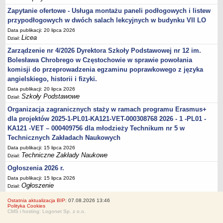
Zapytanie ofertowe - Usługa montażu paneli podłogowych i listew
przypodłogowych w dwóch salach lekcyjnych w budynku VII LO
Data publikacji: 20 lipca 2026
Licea
Dział:
Zarządzenie nr 4/2026 Dyrektora Szkoły Podstawowej nr 12 im.
Bolesława Chrobrego w Częstochowie w sprawie powołania
komisji do przeprowadzenia egzaminu poprawkowego z języka
angielskiego, historii i fizyki.
Data publikacji: 20 lipca 2026
Szkoły Podstawowe
Dział:
Organizacja zagranicznych staży w ramach programu Erasmus+
dla projektów 2025-1-PL01-KA121-VET-000308768 2026 - 1 -PL01 -
KA121 -VET – 000409756 dla młodzieży Technikum nr 5 w
Technicznych Zakładach Naukowych
Data publikacji: 15 lipca 2026
Techniczne Zakłady Naukowe
Dział:
Ogłoszenia 2026 r.
Data publikacji: 15 lipca 2026
Ogłoszenie
Dział:
Ostatnia aktualizacja BIP:
07.08.2026 13:46
Polityka Cookies
CMS i hosting: Logonet Sp. z o.o.