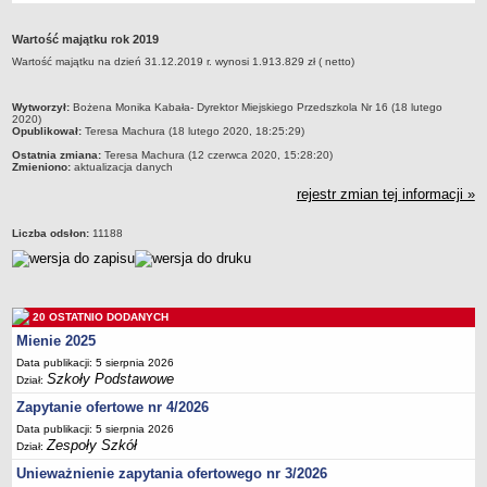
Przedszkola Miejskie
Wartość majątku rok 2019
ARCHIWUM SZKÓŁ I PLACÓWEK
Wartość majątku na dzień 31.12.2019 r. wynosi 1.913.829 zł ( netto)
Zlikwidowane gimnazja
Przekształcone szkoły i placówki
metryczka
Wytworzył:
Bożena Monika Kabała- Dyrektor Miejskiego Przedszkola Nr 16 (18 lutego
2020)
Wielofunkcyjna Placówka
Opublikował:
Teresa Machura (18 lutego 2020, 18:25:29)
SPECJALNE OŚRODKI SZKOLNO-WYCHOWAWCZE
Ostatnia zmiana:
Teresa Machura (12 czerwca 2020, 15:28:20)
Zmieniono:
aktualizacja danych
Specjalny Ośrodek nr 1
rejestr zmian tej informacji »
Specjalny Ośrodek nr 5
BURSA MIEJSKA
Liczba odsłon:
11188
Dane podstawowe
Statut
Majątek
20 OSTATNIO DODANYCH
Godziny dyżurów
Mienie 2025
Ogłoszenie
Data publikacji: 5 sierpnia 2026
Szkoły Podstawowe
Dział:
Zarządzenia
Zapytanie ofertowe nr 4/2026
Kontrole
Data publikacji: 5 sierpnia 2026
Zespoły Szkół
Dział:
Rejestry, ewidencje, archiwa
Unieważnienie zapytania ofertowego nr 3/2026
Sprawozdania