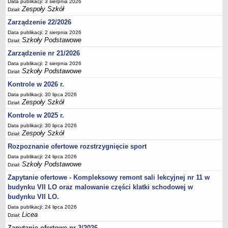
Data publikacji: 3 sierpnia 2026
Deklaracja dostępności
Zespoły Szkół
Dział:
PORADNIE PSYCHOLOGICZNO-PEDAGOGICZNE
Zarządzenie 22/2026
Zespół Poradni
Data publikacji: 2 sierpnia 2026
Szkoły Podstawowe
Dział:
BIURO FINANSÓW OŚWIATY
Zarządzenie nr 21/2026
Dane podstawowe
Data publikacji: 2 sierpnia 2026
Statut
Szkoły Podstawowe
Dział:
Majątek
Kontrole w 2026 r.
Godziny dyżurów
Data publikacji: 30 lipca 2026
Zespoły Szkół
Dział:
Ogłoszenia
Kontrole w 2025 r.
Zarządzenia
Data publikacji: 30 lipca 2026
Rejestry, ewidencje, archiwa
Zespoły Szkół
Dział:
Kontrole
Rozpoznanie ofertowe rozstrzygnięcie sport
Data publikacji: 24 lipca 2026
PONOWNE WYKORZYSTYWANIE
Szkoły Podstawowe
Dział:
Sprawozdania
Zapytanie ofertowe - Kompleksowy remont sali lekcyjnej nr 11 w
Deklaracja dostępności
budynku VII LO oraz malowanie części klatki schodowej w
budynku VII LO.
DEKLARACJA DOSTĘPNOŚCI
Data publikacji: 24 lipca 2026
OŚWIADCZENIA MAJĄTKOWE
Licea
Dział:
PONOWNE WYKORZYSTYWANIE
Zapytanie ofertowe nr 3/2026