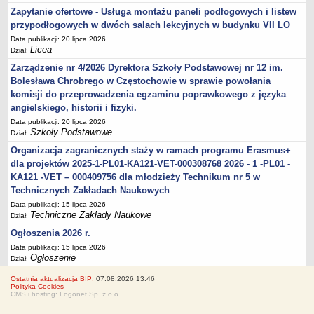
Zapytanie ofertowe - Usługa montażu paneli podłogowych i listew
przypodłogowych w dwóch salach lekcyjnych w budynku VII LO
Data publikacji: 20 lipca 2026
Licea
Dział:
Zarządzenie nr 4/2026 Dyrektora Szkoły Podstawowej nr 12 im.
Bolesława Chrobrego w Częstochowie w sprawie powołania
komisji do przeprowadzenia egzaminu poprawkowego z języka
angielskiego, historii i fizyki.
Data publikacji: 20 lipca 2026
Szkoły Podstawowe
Dział:
Organizacja zagranicznych staży w ramach programu Erasmus+
dla projektów 2025-1-PL01-KA121-VET-000308768 2026 - 1 -PL01 -
KA121 -VET – 000409756 dla młodzieży Technikum nr 5 w
Technicznych Zakładach Naukowych
Data publikacji: 15 lipca 2026
Techniczne Zakłady Naukowe
Dział:
Ogłoszenia 2026 r.
Data publikacji: 15 lipca 2026
Ogłoszenie
Dział:
Ostatnia aktualizacja BIP:
07.08.2026 13:46
Polityka Cookies
CMS i hosting: Logonet Sp. z o.o.