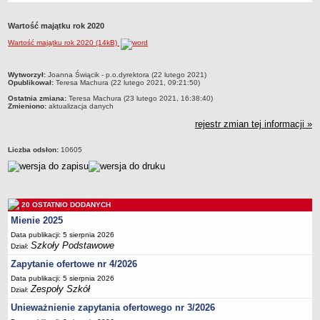
Przedszkola Miejskie
Wartość majątku rok 2020
ARCHIWUM SZKÓŁ I PLACÓWEK
Wartość majątku rok 2020 (14kB)
Zlikwidowane gimnazja
Przekształcone szkoły i placówki
metryczka
Wytworzył:
Joanna Świącik - p.o.dyrektora (22 lutego 2021)
Wielofunkcyjna Placówka
Opublikował:
Teresa Machura (22 lutego 2021, 09:21:50)
Ostatnia zmiana:
Teresa Machura (23 lutego 2021, 16:38:40)
SPECJALNE OŚRODKI SZKOLNO-WYCHOWAWCZE
Zmieniono:
aktualizacja danych
Specjalny Ośrodek nr 1
rejestr zmian tej informacji »
Specjalny Ośrodek nr 5
BURSA MIEJSKA
Liczba odsłon:
10605
Dane podstawowe
Statut
Majątek
20 OSTATNIO DODANYCH
Mienie 2025
Godziny dyżurów
Data publikacji: 5 sierpnia 2026
Ogłoszenie
Szkoły Podstawowe
Dział:
Zarządzenia
Zapytanie ofertowe nr 4/2026
Kontrole
Data publikacji: 5 sierpnia 2026
Zespoły Szkół
Dział:
Rejestry, ewidencje, archiwa
Unieważnienie zapytania ofertowego nr 3/2026
Sprawozdania