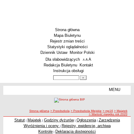
Strona główna
Mapa Biuletynu
Rejestr zmian treści
Statystyki oglądalności
Dziennik Ustaw
Monitor Polski
Menu dodatkowe
Dla słabowidzących
A
powiększ czcionkę
A
standardowy rozmiar czcionki
A
pomniejsz czcionkę
Redakcja Biuletynu
Kontakt
Instrukcja obsługi
Wyszukiwarka artykułów
Szukaj
MENU
Menu
SZKOŁY
Szkoły Podstawowe
ścieżka nawigacji
Strona główna
> Przedszkola
> Przedszkola Miejskie
> mp16
> Majątek
Licea
> Wartość majątku rok 2020
Zespoły Szkół
Statut
Majątek
Godziny dyżurów
Ogłoszenia
Zarządzenia
|
|
|
|
Wyróżnienia i oceny
Rejestry, ewidencje, archiwa
|
Techniczne Zakłady Naukowe
Kontrole
Deklaracja dostępności
|
PRZEDSZKOLA