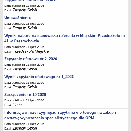
UDOSTĘPNIANIE INFORMACJI PUBLICZNEJ
Data publikacji: 22 lipca 2026
OCHRONA DANYCH OSOBOWYCH
Zespoły Szkół
Dział:
Unieważnienie
Data publikacji: 22 lipca 2026
Zespoły Szkół
Dział:
Wyniki naboru na stanowisko referenta w Miejskim Przedszkolu nr
41 w Częstochowie
Data publikacji: 21 lipca 2026
Przedszkola Miejskie
Dział:
Zapytanie ofertowe nr 2_2026
Data publikacji: 21 lipca 2026
Zespoły Szkół
Dział:
Wynik zapytania ofertowego nr 1_2026
Data publikacji: 21 lipca 2026
Zespoły Szkół
Dział:
Zarządzenie nr 10/2026
Data publikacji: 21 lipca 2026
Licea
Dział:
Informacja o rozstrzygnięciu zapytania ofertowego na zakup i
dostawę wyposażenia specjalistycznego dla OPM
Data publikacji: 21 lipca 2026
Zespoły Szkół
Dział: