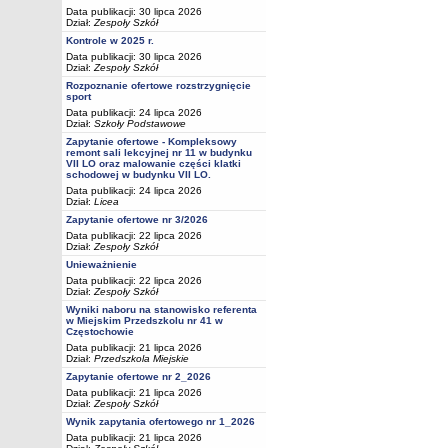
Data publikacji: 30 lipca 2026
Dział:
Zespoły Szkół
Kontrole w 2025 r.
Data publikacji: 30 lipca 2026
Dział:
Zespoły Szkół
Rozpoznanie ofertowe rozstrzygnięcie
sport
Data publikacji: 24 lipca 2026
Dział:
Szkoły Podstawowe
Zapytanie ofertowe - Kompleksowy
remont sali lekcyjnej nr 11 w budynku
VII LO oraz malowanie części klatki
schodowej w budynku VII LO.
Data publikacji: 24 lipca 2026
Dział:
Licea
Zapytanie ofertowe nr 3/2026
Data publikacji: 22 lipca 2026
Dział:
Zespoły Szkół
Unieważnienie
Data publikacji: 22 lipca 2026
Dział:
Zespoły Szkół
Wyniki naboru na stanowisko referenta
w Miejskim Przedszkolu nr 41 w
Częstochowie
Data publikacji: 21 lipca 2026
Dział:
Przedszkola Miejskie
Zapytanie ofertowe nr 2_2026
Data publikacji: 21 lipca 2026
Dział:
Zespoły Szkół
Wynik zapytania ofertowego nr 1_2026
Data publikacji: 21 lipca 2026