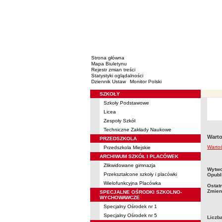
Strona główna
Mapa Biuletynu
Rejestr zmian treści
Statystyki oglądalności
Dziennik Ustaw
Monitor Polski
SZKOŁY
Menu
Szkoły Podstawowe
Licea
Zespoły Szkół
Techniczne Zakłady Naukowe
Warto
PRZEDSZKOLA
Warto
Przedszkola Miejskie
ARCHIWUM SZKÓŁ I PLACÓWEK
Zlikwidowane gimnazja
metry
Wytwo
Przekształcone szkoły i placówki
Opubl
Wielofunkcyjna Placówka
Ostat
Zmien
SPECJALNE OŚRODKI SZKOLNO-
WYCHOWAWCZE
Specjalny Ośrodek nr 1
Specjalny Ośrodek nr 5
Liczb