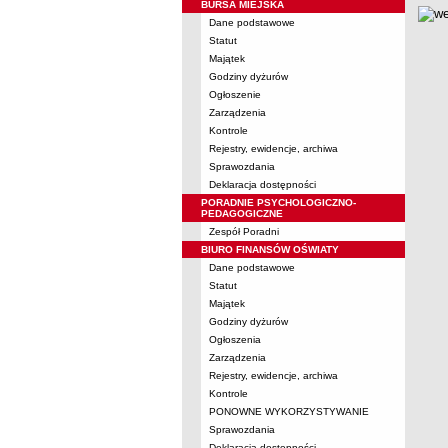
BURSA MIEJSKA
Dane podstawowe
Statut
Majątek
Godziny dyżurów
Ogłoszenie
Zarządzenia
Kontrole
Rejestry, ewidencje, archiwa
Sprawozdania
Deklaracja dostępności
PORADNIE PSYCHOLOGICZNO-
PEDAGOGICZNE
Zespół Poradni
BIURO FINANSÓW OŚWIATY
Dane podstawowe
Statut
Majątek
Godziny dyżurów
Ogłoszenia
Zarządzenia
Rejestry, ewidencje, archiwa
Kontrole
PONOWNE WYKORZYSTYWANIE
Sprawozdania
Deklaracja dostępności