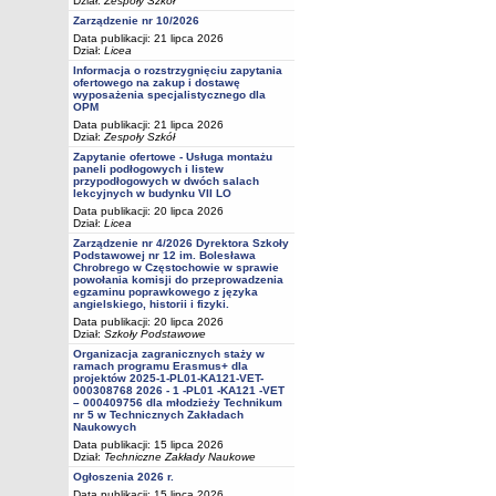
Dział:
Zespoły Szkół
Zarządzenie nr 10/2026
Data publikacji: 21 lipca 2026
Dział:
Licea
Informacja o rozstrzygnięciu zapytania
ofertowego na zakup i dostawę
wyposażenia specjalistycznego dla
OPM
Data publikacji: 21 lipca 2026
Dział:
Zespoły Szkół
Zapytanie ofertowe - Usługa montażu
paneli podłogowych i listew
przypodłogowych w dwóch salach
lekcyjnych w budynku VII LO
Data publikacji: 20 lipca 2026
Dział:
Licea
Zarządzenie nr 4/2026 Dyrektora Szkoły
Podstawowej nr 12 im. Bolesława
Chrobrego w Częstochowie w sprawie
powołania komisji do przeprowadzenia
egzaminu poprawkowego z języka
angielskiego, historii i fizyki.
Data publikacji: 20 lipca 2026
Dział:
Szkoły Podstawowe
Organizacja zagranicznych staży w
ramach programu Erasmus+ dla
projektów 2025-1-PL01-KA121-VET-
000308768 2026 - 1 -PL01 -KA121 -VET
– 000409756 dla młodzieży Technikum
nr 5 w Technicznych Zakładach
Naukowych
Data publikacji: 15 lipca 2026
Dział:
Techniczne Zakłady Naukowe
Ogłoszenia 2026 r.
Data publikacji: 15 lipca 2026