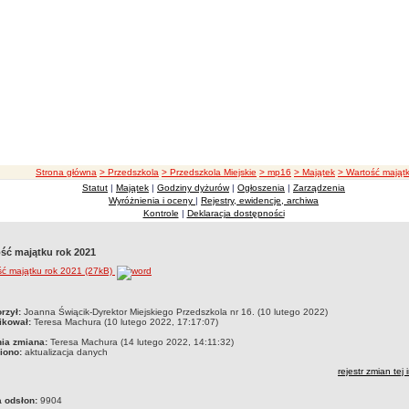
ścieżka nawigacji
Strona główna
> Przedszkola
> Przedszkola Miejskie
> mp16
> Majątek
> Wartość mająt
Statut
|
Majątek
|
Godziny dyżurów
|
Ogłoszenia
|
Zarządzenia
Wyróżnienia i oceny
|
Rejestry, ewidencje, archiwa
Kontrole
|
Deklaracja dostępności
ść majątku rok 2021
ść majątku rok 2021 (27kB)
czka
rzył:
Joanna Świącik-Dyrektor Miejskiego Przedszkola nr 16. (10 lutego 2022)
ikował:
Teresa Machura (10 lutego 2022, 17:17:07)
nia zmiana:
Teresa Machura (14 lutego 2022, 14:11:32)
iono:
aktualizacja danych
rejestr zmian tej 
a odsłon:
9904