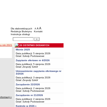
BIP - Oświata Częstochowa
Menu dodatkowe
A
powiększ czcionkę
A
standardowy rozmiar czcionki
Dla słabowidzących
A
pomniejsz czcionkę
Redakcja Biuletynu
Kontakt
Instrukcja obsługi
Wyszukiwarka artykułów
Szukaj
ku rok 2021
20 OSTATNIO DODANYCH
Mienie 2025
Data publikacji: 5 sierpnia 2026
Dział:
Szkoły Podstawowe
Zapytanie ofertowe nr 4/2026
Data publikacji: 5 sierpnia 2026
Dział:
Zespoły Szkół
Unieważnienie zapytania ofertowego nr
3/2026
Data publikacji: 3 sierpnia 2026
Dział:
Zespoły Szkół
Zarządzenie 22/2026
Data publikacji: 2 sierpnia 2026
Dział:
Szkoły Podstawowe
Zarządzenie nr 21/2026
informacji »
Data publikacji: 2 sierpnia 2026
Dział:
Szkoły Podstawowe
Kontrole w 2026 r.