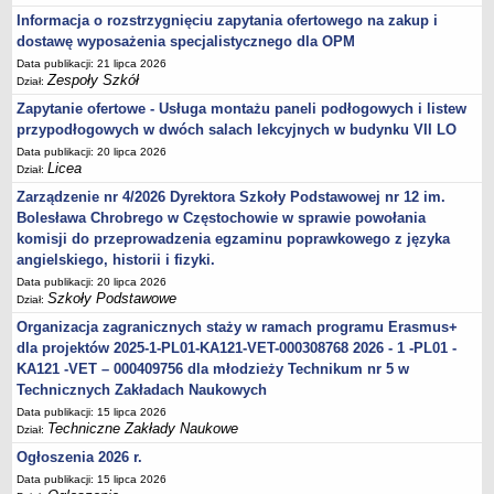
Informacja o rozstrzygnięciu zapytania ofertowego na zakup i
dostawę wyposażenia specjalistycznego dla OPM
Data publikacji: 21 lipca 2026
Zespoły Szkół
Dział:
Zapytanie ofertowe - Usługa montażu paneli podłogowych i listew
przypodłogowych w dwóch salach lekcyjnych w budynku VII LO
Data publikacji: 20 lipca 2026
Licea
Dział:
Zarządzenie nr 4/2026 Dyrektora Szkoły Podstawowej nr 12 im.
Bolesława Chrobrego w Częstochowie w sprawie powołania
komisji do przeprowadzenia egzaminu poprawkowego z języka
angielskiego, historii i fizyki.
Data publikacji: 20 lipca 2026
Szkoły Podstawowe
Dział:
Organizacja zagranicznych staży w ramach programu Erasmus+
dla projektów 2025-1-PL01-KA121-VET-000308768 2026 - 1 -PL01 -
KA121 -VET – 000409756 dla młodzieży Technikum nr 5 w
Technicznych Zakładach Naukowych
Data publikacji: 15 lipca 2026
Techniczne Zakłady Naukowe
Dział:
Ogłoszenia 2026 r.
Data publikacji: 15 lipca 2026