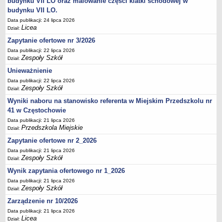
budynku VII LO oraz malowanie części klatki schodowej w
UDOSTĘPNIANIE INFORMACJI PUBLICZNEJ
budynku VII LO.
OCHRONA DANYCH OSOBOWYCH
Data publikacji: 24 lipca 2026
Licea
Dział:
Zapytanie ofertowe nr 3/2026
Data publikacji: 22 lipca 2026
Zespoły Szkół
Dział:
Unieważnienie
Data publikacji: 22 lipca 2026
Zespoły Szkół
Dział:
Wyniki naboru na stanowisko referenta w Miejskim Przedszkolu nr
41 w Częstochowie
Data publikacji: 21 lipca 2026
Przedszkola Miejskie
Dział:
Zapytanie ofertowe nr 2_2026
Data publikacji: 21 lipca 2026
Zespoły Szkół
Dział:
Wynik zapytania ofertowego nr 1_2026
Data publikacji: 21 lipca 2026
Zespoły Szkół
Dział:
Zarządzenie nr 10/2026
Data publikacji: 21 lipca 2026
Licea
Dział: