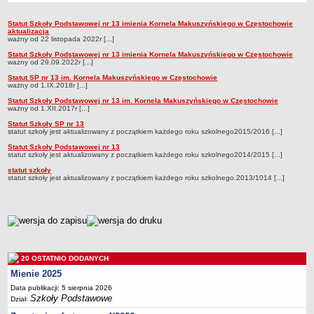
Przedszkola Miejskie
Statut Szkoły Podstawowej nr 13 imienia Kornela Makuszyńskiego w Częstochowie
Statut
ARCHIWUM SZKÓŁ I PLACÓWEK
aktualizacja
ważny od 22 listopada 2022r [...]
Zlikwidowane gimnazja
Statut Szkoły Podstawowej nr 13 imienia Kornela Makuszyńskiego w Częstochowie
ważny od 29.09.2022r [...]
Przekształcone szkoły i placówki
Statut SP nr 13 im. Kornela Makuszyńskiego w Częstochowie
Wielofunkcyjna Placówka
ważny od 1.IX.2018r [...]
SPECJALNE OŚRODKI SZKOLNO-WYCHOWAWCZE
Statut Szkoły Podstawowej nr 13 im. Kornela Makuszyńskiego w Częstochowie
ważny od 1.XII.2017r [...]
Specjalny Ośrodek nr 1
Statut Szkoły SP nr 13
Specjalny Ośrodek nr 5
statut szkoły jest aktualizowany z początkiem każdego roku szkolnego2015/2016 [...]
Statut Szkoły Podstawowej nr 13
BURSA MIEJSKA
statut szkoły jest aktualizowany z początkiem każdego roku szkolnego2014/2015 [...]
Dane podstawowe
statut szkoły
statut szkoły jest aktualizowany z początkiem każdego roku szkolnego.2013/1014 [...]
Statut
Majątek
Godziny dyżurów
metryczka
Ogłoszenie
Zarządzenia
20 OSTATNIO DODANYCH
Kontrole
Mienie 2025
Data publikacji: 5 sierpnia 2026
Rejestry, ewidencje, archiwa
Szkoły Podstawowe
Dział:
Sprawozdania