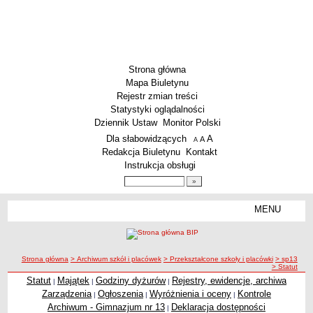
Strona główna
Mapa Biuletynu
Rejestr zmian treści
Statystyki oglądalności
Dziennik Ustaw
Monitor Polski
Menu dodatkowe
Dla słabowidzących
A
powiększ czcionkę
A
standardowy rozmiar czcionki
A
pomniejsz czcionkę
Redakcja Biuletynu
Kontakt
Instrukcja obsługi
Wyszukiwarka artykułów
Szukaj
MENU
Menu
SZKOŁY
Szkoły Podstawowe
ścieżka nawigacji
Strona główna
> Archiwum szkół i placówek
> Przekształcone szkoły i placówki
> sp13
Licea
> Statut
Zespoły Szkół
Statut
Majątek
Godziny dyżurów
Rejestry, ewidencje, archiwa
|
|
|
Statut
Zarządzenia
Ogłoszenia
Wyróżnienia i oceny
Kontrole
|
|
|
Techniczne Zakłady Naukowe
Archiwum - Gimnazjum nr 13
Deklaracja dostępności
|
PRZEDSZKOLA