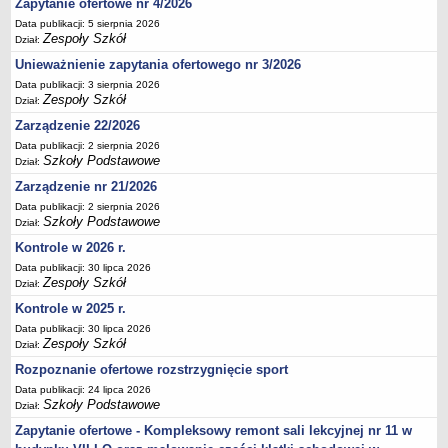
Zapytanie ofertowe nr 4/2026
Deklaracja dostępności
Data publikacji: 5 sierpnia 2026
Zespoły Szkół
Dział:
PORADNIE PSYCHOLOGICZNO-PEDAGOGICZNE
Zespół Poradni
Unieważnienie zapytania ofertowego nr 3/2026
BIURO FINANSÓW OŚWIATY
Data publikacji: 3 sierpnia 2026
Zespoły Szkół
Dział:
Dane podstawowe
Zarządzenie 22/2026
Statut
Data publikacji: 2 sierpnia 2026
Majątek
Szkoły Podstawowe
Dział:
Godziny dyżurów
Zarządzenie nr 21/2026
Data publikacji: 2 sierpnia 2026
Ogłoszenia
Szkoły Podstawowe
Dział:
Zarządzenia
Kontrole w 2026 r.
Rejestry, ewidencje, archiwa
Data publikacji: 30 lipca 2026
Zespoły Szkół
Dział:
Kontrole
Kontrole w 2025 r.
PONOWNE WYKORZYSTYWANIE
Data publikacji: 30 lipca 2026
Sprawozdania
Zespoły Szkół
Dział:
Deklaracja dostępności
Rozpoznanie ofertowe rozstrzygnięcie sport
DEKLARACJA DOSTĘPNOŚCI
Data publikacji: 24 lipca 2026
Szkoły Podstawowe
Dział:
OŚWIADCZENIA MAJĄTKOWE
Zapytanie ofertowe - Kompleksowy remont sali lekcyjnej nr 11 w
PONOWNE WYKORZYSTYWANIE