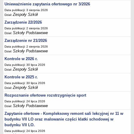
Unieważnienie zapytania ofertowego nr 3/2026
Deklaracja dostępności
Data publikacji: 3 sierpnia 2026
PORADNIE PSYCHOLOGICZNO-PEDAGOGICZNE
Zespoły Szkół
Dział:
Zespół Poradni
Zarządzenie 22/2026
BIURO FINANSÓW OŚWIATY
Data publikacji: 2 sierpnia 2026
Dane podstawowe
Szkoły Podstawowe
Dział:
Statut
Zarządzenie nr 21/2026
Majątek
Data publikacji: 2 sierpnia 2026
Szkoły Podstawowe
Dział:
Godziny dyżurów
Kontrole w 2026 r.
Ogłoszenia
Data publikacji: 30 lipca 2026
Zespoły Szkół
Dział:
Zarządzenia
Kontrole w 2025 r.
Rejestry, ewidencje, archiwa
Data publikacji: 30 lipca 2026
Kontrole
Zespoły Szkół
Dział:
PONOWNE WYKORZYSTYWANIE
Rozpoznanie ofertowe rozstrzygnięcie sport
Sprawozdania
Data publikacji: 24 lipca 2026
Szkoły Podstawowe
Dział:
Deklaracja dostępności
Zapytanie ofertowe - Kompleksowy remont sali lekcyjnej nr 11 w
DEKLARACJA DOSTĘPNOŚCI
budynku VII LO oraz malowanie części klatki schodowej w
OŚWIADCZENIA MAJĄTKOWE
budynku VII LO.
PONOWNE WYKORZYSTYWANIE
Data publikacji: 24 lipca 2026