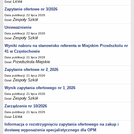
UDOSTĘPNIANIE INFORMACJI PUBLICZNEJ
Licea
Dział:
OCHRONA DANYCH OSOBOWYCH
Zapytanie ofertowe nr 3/2026
Data publikacji: 22 lipca 2026
Zespoły Szkół
Dział:
Unieważnienie
Data publikacji: 22 lipca 2026
Zespoły Szkół
Dział:
Wyniki naboru na stanowisko referenta w Miejskim Przedszkolu nr
41 w Częstochowie
Data publikacji: 21 lipca 2026
Przedszkola Miejskie
Dział:
Zapytanie ofertowe nr 2_2026
Data publikacji: 21 lipca 2026
Zespoły Szkół
Dział:
Wynik zapytania ofertowego nr 1_2026
Data publikacji: 21 lipca 2026
Zespoły Szkół
Dział:
Zarządzenie nr 10/2026
Data publikacji: 21 lipca 2026
Licea
Dział:
Informacja o rozstrzygnięciu zapytania ofertowego na zakup i
dostawę wyposażenia specjalistycznego dla OPM