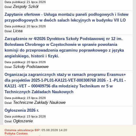
Data publikacji: 21 lipca 2026
Zespoły Szkół
Dział:
Zapytanie ofertowe - Usługa montażu paneli podłogowych i listew
przypodłogowych w dwóch salach lekcyjnych w budynku VII LO
Data publikacji: 20 lipca 2026
Licea
Dział:
Zarządzenie nr 4/2026 Dyrektora Szkoły Podstawowej nr 12 im.
Bolesława Chrobrego w Częstochowie w sprawie powołania
komisji do przeprowadzenia egzaminu poprawkowego z języka
angielskiego, historii i fizyki.
Data publikacji: 20 lipca 2026
Szkoły Podstawowe
Dział:
Organizacja zagranicznych staży w ramach programu Erasmus+
dla projektów 2025-1-PL01-KA121-VET-000308768 2026 - 1 -PL01 -
KA121 -VET – 000409756 dla młodzieży Technikum nr 5 w
Technicznych Zakładach Naukowych
Data publikacji: 15 lipca 2026
Techniczne Zakłady Naukowe
Dział:
Ogłoszenia 2026 r.
Data publikacji: 15 lipca 2026
Ogłoszenie
Dział:
Ostatnia aktualizacja BIP:
05.08.2026 14:20
Polityka Cookies