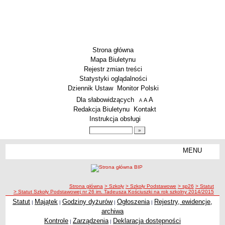
Strona główna
Mapa Biuletynu
Rejestr zmian treści
Statystyki oglądalności
Dziennik Ustaw
Monitor Polski
Menu dodatkowe
Dla słabowidzących
A
powiększ czcionkę
A
standardowy rozmiar czcionki
A
pomniejsz czcionkę
Redakcja Biuletynu
Kontakt
Instrukcja obsługi
Wyszukiwarka artykułów
Szukaj
MENU
Menu
SZKOŁY
Szkoły Podstawowe
ścieżka nawigacji
Strona główna
> Szkoły
> Szkoły Podstawowe
> sp26
> Statut
Licea
> Statut Szkoły Podstawowej nr 26 im. Tadeusza Kościuszki na rok szkolny 2014/2015
Zespoły Szkół
Statut
Majątek
Godziny dyżurów
Ogłoszenia
Rejestry, ewidencje,
|
|
|
|
archiwa
Techniczne Zakłady Naukowe
Kontrole
Zarządzenia
Deklaracja dostępności
|
|
PRZEDSZKOLA