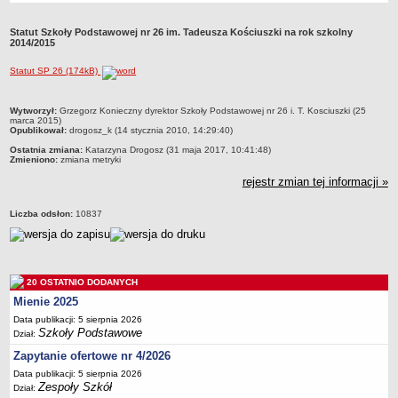
Przedszkola Miejskie
Statut Szkoły Podstawowej nr 26 im. Tadeusza Kościuszki na rok szkolny
ARCHIWUM SZKÓŁ I PLACÓWEK
2014/2015
Zlikwidowane gimnazja
Statut SP 26 (174kB)
Przekształcone szkoły i placówki
Wielofunkcyjna Placówka
metryczka
Wytworzył:
Grzegorz Konieczny dyrektor Szkoły Podstawowej nr 26 i. T. Kosciuszki (25
marca 2015)
SPECJALNE OŚRODKI SZKOLNO-WYCHOWAWCZE
Opublikował:
drogosz_k (14 stycznia 2010, 14:29:40)
Specjalny Ośrodek nr 1
Ostatnia zmiana:
Katarzyna Drogosz (31 maja 2017, 10:41:48)
Zmieniono:
zmiana metryki
Specjalny Ośrodek nr 5
rejestr zmian tej informacji »
BURSA MIEJSKA
Dane podstawowe
Liczba odsłon:
10837
Statut
Majątek
Godziny dyżurów
20 OSTATNIO DODANYCH
Ogłoszenie
Mienie 2025
Zarządzenia
Data publikacji: 5 sierpnia 2026
Szkoły Podstawowe
Dział:
Kontrole
Zapytanie ofertowe nr 4/2026
Rejestry, ewidencje, archiwa
Data publikacji: 5 sierpnia 2026
Zespoły Szkół
Dział:
Sprawozdania