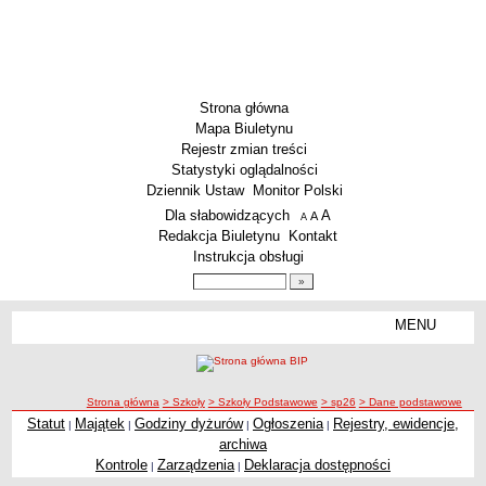
Strona główna
Mapa Biuletynu
Rejestr zmian treści
Statystyki oglądalności
Dziennik Ustaw
Monitor Polski
Menu dodatkowe
Dla słabowidzących
A
powiększ czcionkę
A
standardowy rozmiar czcionki
A
pomniejsz czcionkę
Redakcja Biuletynu
Kontakt
Instrukcja obsługi
Wyszukiwarka artykułów
Szukaj
MENU
Menu
SZKOŁY
Szkoły Podstawowe
ścieżka nawigacji
Strona główna
> Szkoły
> Szkoły Podstawowe
> sp26
> Dane podstawowe
Licea
Statut
Majątek
Godziny dyżurów
Ogłoszenia
Rejestry, ewidencje,
|
|
|
|
Zespoły Szkół
archiwa
Techniczne Zakłady Naukowe
Kontrole
Zarządzenia
Deklaracja dostępności
|
|
PRZEDSZKOLA