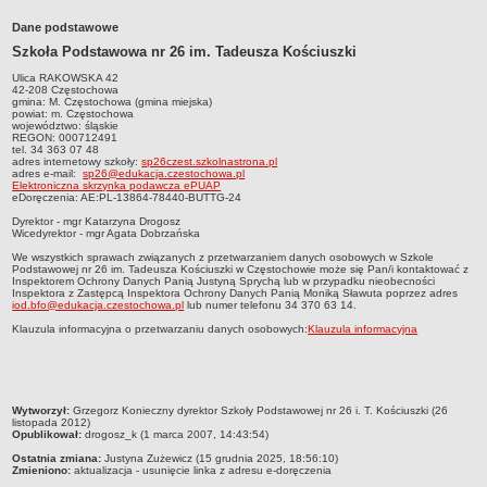
Przedszkola Miejskie
Dane podstawowe
ARCHIWUM SZKÓŁ I PLACÓWEK
Szkoła Podstawowa nr 26 im. Tadeusza Kościuszki
Zlikwidowane gimnazja
Ulica RAKOWSKA 42
42-208 Częstochowa
Przekształcone szkoły i placówki
gmina: M. Częstochowa (gmina miejska)
powiat: m. Częstochowa
Wielofunkcyjna Placówka
województwo: śląskie
REGON: 000712491
tel. 34 363 07 48
SPECJALNE OŚRODKI SZKOLNO-WYCHOWAWCZE
adres internetowy szkoł
y:
sp26czest.szkolnastrona.pl
Specjalny Ośrodek nr 1
adres e-mail:
sp26@edukacja.czestochowa.pl
Elektroniczna skrzynka podawcza ePUAP
eDoręczenia: AE:
PL-13864-78440-BUTTG-24
Specjalny Ośrodek nr 5
Dyrektor - mgr Katarzyna Drogosz
BURSA MIEJSKA
Wicedyrektor - mgr Agata Dobrzańska
Dane podstawowe
We wszystkich sprawach związanych z przetwarzaniem danych osobowych w Szkole
Podstawowej nr 26 im. Tadeusza Kościuszki w Częstochowie może się Pan/i kontaktować z
Statut
Inspektorem Ochrony Danych Panią Justyną Sprychą lub w przypadku nieobecności
Inspektora z Zastępcą Inspektora Ochrony Danych Panią Moniką Sławuta poprzez adres
iod.bfo@edukacja.czestochowa.pl
lub numer telefonu 34 370 63 14.
Majątek
Klauzula informacyjna o przetwarzaniu danych osobowych:
Klauzula informacyjna
Godziny dyżurów
Ogłoszenie
Zarządzenia
metryczka
Wytworzył:
Grzegorz Konieczny dyrektor Szkoły Podstawowej nr 26 i. T. Kościuszki (26
Kontrole
listopada 2012)
Opublikował:
drogosz_k (1 marca 2007, 14:43:54)
Rejestry, ewidencje, archiwa
Ostatnia zmiana:
Justyna Zużewicz (15 grudnia 2025, 18:56:10)
Zmieniono:
aktualizacja - usunięcie linka z adresu e-doręczenia
Sprawozdania