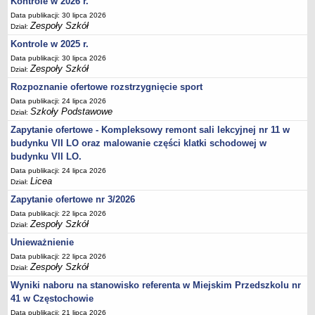
Kontrole w 2026 r.
UDOSTĘPNIANIE INFORMACJI PUBLICZNEJ
Data publikacji: 30 lipca 2026
OCHRONA DANYCH OSOBOWYCH
Zespoły Szkół
Dział:
Kontrole w 2025 r.
Data publikacji: 30 lipca 2026
Zespoły Szkół
Dział:
Rozpoznanie ofertowe rozstrzygnięcie sport
Data publikacji: 24 lipca 2026
Szkoły Podstawowe
Dział:
Zapytanie ofertowe - Kompleksowy remont sali lekcyjnej nr 11 w
budynku VII LO oraz malowanie części klatki schodowej w
budynku VII LO.
Data publikacji: 24 lipca 2026
Licea
Dział:
Zapytanie ofertowe nr 3/2026
Data publikacji: 22 lipca 2026
Zespoły Szkół
Dział:
Unieważnienie
Data publikacji: 22 lipca 2026
Zespoły Szkół
Dział:
Wyniki naboru na stanowisko referenta w Miejskim Przedszkolu nr
41 w Częstochowie
Data publikacji: 21 lipca 2026