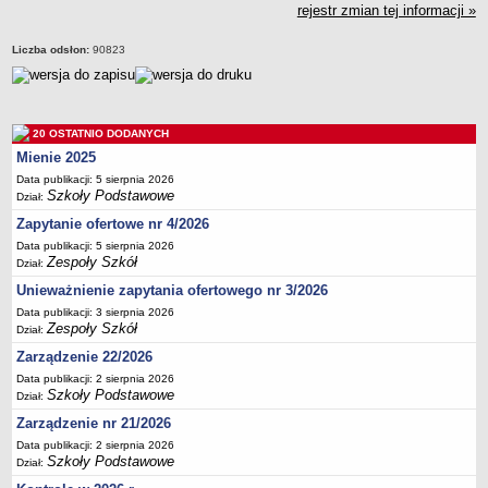
rejestr zmian tej informacji »
Deklaracja dostępności
PORADNIE PSYCHOLOGICZNO-PEDAGOGICZNE
Liczba odsłon:
90823
Zespół Poradni
BIURO FINANSÓW OŚWIATY
Dane podstawowe
20 OSTATNIO DODANYCH
Statut
Mienie 2025
Majątek
Data publikacji: 5 sierpnia 2026
Szkoły Podstawowe
Dział:
Godziny dyżurów
Zapytanie ofertowe nr 4/2026
Ogłoszenia
Data publikacji: 5 sierpnia 2026
Zarządzenia
Zespoły Szkół
Dział:
Rejestry, ewidencje, archiwa
Unieważnienie zapytania ofertowego nr 3/2026
Kontrole
Data publikacji: 3 sierpnia 2026
Zespoły Szkół
Dział:
PONOWNE WYKORZYSTYWANIE
Zarządzenie 22/2026
Sprawozdania
Data publikacji: 2 sierpnia 2026
Szkoły Podstawowe
Deklaracja dostępności
Dział:
Zarządzenie nr 21/2026
DEKLARACJA DOSTĘPNOŚCI
OŚWIADCZENIA MAJĄTKOWE
Data publikacji: 2 sierpnia 2026
Szkoły Podstawowe
Dział:
PONOWNE WYKORZYSTYWANIE