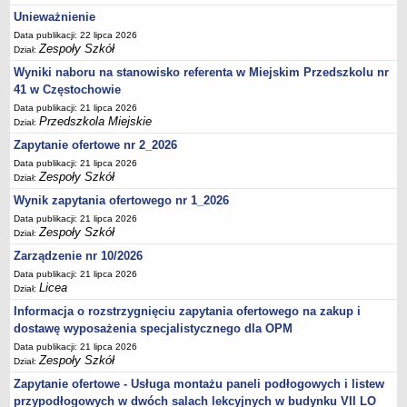
UDOSTĘPNIANIE INFORMACJI PUBLICZNEJ
Unieważnienie
OCHRONA DANYCH OSOBOWYCH
Data publikacji: 22 lipca 2026
Zespoły Szkół
Dział:
Wyniki naboru na stanowisko referenta w Miejskim Przedszkolu nr
41 w Częstochowie
Data publikacji: 21 lipca 2026
Przedszkola Miejskie
Dział:
Zapytanie ofertowe nr 2_2026
Data publikacji: 21 lipca 2026
Zespoły Szkół
Dział:
Wynik zapytania ofertowego nr 1_2026
Data publikacji: 21 lipca 2026
Zespoły Szkół
Dział:
Zarządzenie nr 10/2026
Data publikacji: 21 lipca 2026
Licea
Dział:
Informacja o rozstrzygnięciu zapytania ofertowego na zakup i
dostawę wyposażenia specjalistycznego dla OPM
Data publikacji: 21 lipca 2026
Zespoły Szkół
Dział:
Zapytanie ofertowe - Usługa montażu paneli podłogowych i listew
przypodłogowych w dwóch salach lekcyjnych w budynku VII LO