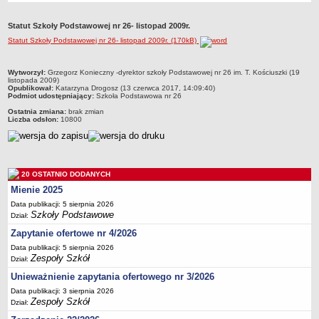
Przedszkola Miejskie
Statut Szkoły Podstawowej nr 26- listopad 2009r.
ARCHIWUM SZKÓŁ I PLACÓWEK
Statut Szkoły Podstawowej nr 26- listopad 2009r. (170kB)
Zlikwidowane gimnazja
Przekształcone szkoły i placówki
metryczka
Wytworzył:
Grzegorz Konieczny -dyrektor szkoły Podstawowej nr 26 im. T. Kościuszki (19
listopada 2009)
Wielofunkcyjna Placówka
Opublikował:
Katarzyna Drogosz (13 czerwca 2017, 14:09:40)
Podmiot udostępniający:
Szkoła Podstawowa nr 26
SPECJALNE OŚRODKI SZKOLNO-WYCHOWAWCZE
Ostatnia zmiana:
brak zmian
Specjalny Ośrodek nr 1
Liczba odsłon:
10800
Specjalny Ośrodek nr 5
BURSA MIEJSKA
Dane podstawowe
20 OSTATNIO DODANYCH
Statut
Mienie 2025
Majątek
Data publikacji: 5 sierpnia 2026
Szkoły Podstawowe
Dział:
Godziny dyżurów
Zapytanie ofertowe nr 4/2026
Ogłoszenie
Data publikacji: 5 sierpnia 2026
Zarządzenia
Zespoły Szkół
Dział:
Kontrole
Unieważnienie zapytania ofertowego nr 3/2026
Data publikacji: 3 sierpnia 2026
Rejestry, ewidencje, archiwa
Zespoły Szkół
Dział:
Sprawozdania