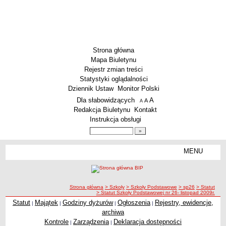
Strona główna
Mapa Biuletynu
Rejestr zmian treści
Statystyki oglądalności
Dziennik Ustaw
Monitor Polski
Menu dodatkowe
Dla słabowidzących
A
powiększ czcionkę
A
standardowy rozmiar czcionki
A
pomniejsz czcionkę
Redakcja Biuletynu
Kontakt
Instrukcja obsługi
Wyszukiwarka artykułów
Szukaj
MENU
Menu
SZKOŁY
Szkoły Podstawowe
ścieżka nawigacji
Strona główna
> Szkoły
> Szkoły Podstawowe
> sp26
> Statut
Licea
> Statut Szkoły Podstawowej nr 26- listopad 2009r.
Zespoły Szkół
Statut
Majątek
Godziny dyżurów
Ogłoszenia
Rejestry, ewidencje,
|
|
|
|
archiwa
Techniczne Zakłady Naukowe
Kontrole
Zarządzenia
Deklaracja dostępności
|
|
PRZEDSZKOLA