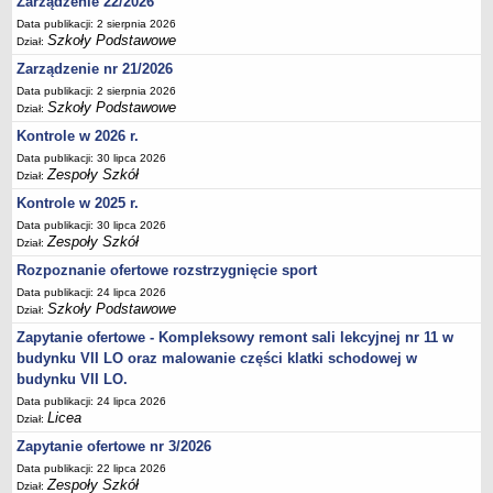
Zarządzenie 22/2026
Deklaracja dostępności
Data publikacji: 2 sierpnia 2026
Szkoły Podstawowe
Dział:
PORADNIE PSYCHOLOGICZNO-PEDAGOGICZNE
Zespół Poradni
Zarządzenie nr 21/2026
Data publikacji: 2 sierpnia 2026
BIURO FINANSÓW OŚWIATY
Szkoły Podstawowe
Dział:
Dane podstawowe
Kontrole w 2026 r.
Statut
Data publikacji: 30 lipca 2026
Majątek
Zespoły Szkół
Dział:
Godziny dyżurów
Kontrole w 2025 r.
Data publikacji: 30 lipca 2026
Ogłoszenia
Zespoły Szkół
Dział:
Zarządzenia
Rozpoznanie ofertowe rozstrzygnięcie sport
Rejestry, ewidencje, archiwa
Data publikacji: 24 lipca 2026
Szkoły Podstawowe
Dział:
Kontrole
Zapytanie ofertowe - Kompleksowy remont sali lekcyjnej nr 11 w
PONOWNE WYKORZYSTYWANIE
budynku VII LO oraz malowanie części klatki schodowej w
Sprawozdania
budynku VII LO.
Deklaracja dostępności
Data publikacji: 24 lipca 2026
Licea
Dział:
DEKLARACJA DOSTĘPNOŚCI
Zapytanie ofertowe nr 3/2026
OŚWIADCZENIA MAJĄTKOWE
Data publikacji: 22 lipca 2026
PONOWNE WYKORZYSTYWANIE
Zespoły Szkół
Dział: