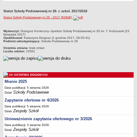
Przedszkola Miejskie
Statut Szkoły Podstawowej nr 26- r. szkol. 2017/2018
ARCHIWUM SZKÓŁ I PLACÓWEK
Statut Szkoły Podstawowej nr 26 - 2017 (828kB)
Zlikwidowane gimnazja
Przekształcone szkoły i placówki
metryczka
Wytworzył:
Grzegorz Konieczny- dyrektor Szkoły Podstawowej nr 26 im. T. Kościuszki (23
listopada 2017)
Wielofunkcyjna Placówka
Opublikował:
Katarzyna Drogosz (1 grudnia 2017, 09:05:41)
Podmiot udostępniający:
Szkoła Podstawowa nr 26
SPECJALNE OŚRODKI SZKOLNO-WYCHOWAWCZE
Ostatnia zmiana:
brak zmian
Specjalny Ośrodek nr 1
Liczba odsłon:
10561
Specjalny Ośrodek nr 5
BURSA MIEJSKA
Dane podstawowe
20 OSTATNIO DODANYCH
Statut
Mienie 2025
Majątek
Data publikacji: 5 sierpnia 2026
Szkoły Podstawowe
Dział:
Godziny dyżurów
Zapytanie ofertowe nr 4/2026
Ogłoszenie
Data publikacji: 5 sierpnia 2026
Zarządzenia
Zespoły Szkół
Dział:
Kontrole
Unieważnienie zapytania ofertowego nr 3/2026
Data publikacji: 3 sierpnia 2026
Rejestry, ewidencje, archiwa
Zespoły Szkół
Dział:
Sprawozdania