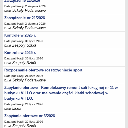
Zarządzenie 22/2026
Deklaracja dostępności
Data publikacji: 2 sierpnia 2026
Szkoły Podstawowe
Dział:
PORADNIE PSYCHOLOGICZNO-PEDAGOGICZNE
Zespół Poradni
Zarządzenie nr 21/2026
Data publikacji: 2 sierpnia 2026
BIURO FINANSÓW OŚWIATY
Szkoły Podstawowe
Dział:
Dane podstawowe
Kontrole w 2026 r.
Statut
Data publikacji: 30 lipca 2026
Majątek
Zespoły Szkół
Dział:
Godziny dyżurów
Kontrole w 2025 r.
Data publikacji: 30 lipca 2026
Ogłoszenia
Zespoły Szkół
Dział:
Zarządzenia
Rozpoznanie ofertowe rozstrzygnięcie sport
Rejestry, ewidencje, archiwa
Data publikacji: 24 lipca 2026
Szkoły Podstawowe
Dział:
Kontrole
Zapytanie ofertowe - Kompleksowy remont sali lekcyjnej nr 11 w
PONOWNE WYKORZYSTYWANIE
budynku VII LO oraz malowanie części klatki schodowej w
Sprawozdania
budynku VII LO.
Deklaracja dostępności
Data publikacji: 24 lipca 2026
Licea
Dział:
DEKLARACJA DOSTĘPNOŚCI
Zapytanie ofertowe nr 3/2026
OŚWIADCZENIA MAJĄTKOWE
Data publikacji: 22 lipca 2026
PONOWNE WYKORZYSTYWANIE
Zespoły Szkół
Dział: