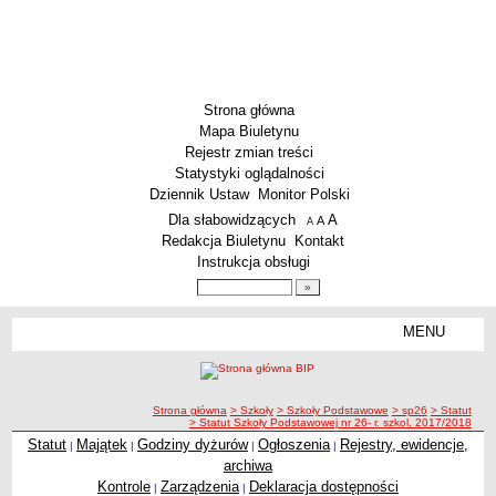
Strona główna
Mapa Biuletynu
Rejestr zmian treści
Statystyki oglądalności
Dziennik Ustaw
Monitor Polski
Menu dodatkowe
Dla słabowidzących
A
powiększ czcionkę
A
standardowy rozmiar czcionki
A
pomniejsz czcionkę
Redakcja Biuletynu
Kontakt
Instrukcja obsługi
Wyszukiwarka artykułów
Szukaj
MENU
Menu
SZKOŁY
Szkoły Podstawowe
ścieżka nawigacji
Strona główna
> Szkoły
> Szkoły Podstawowe
> sp26
> Statut
Licea
> Statut Szkoły Podstawowej nr 26- r. szkol. 2017/2018
Zespoły Szkół
Statut
Majątek
Godziny dyżurów
Ogłoszenia
Rejestry, ewidencje,
|
|
|
|
archiwa
Techniczne Zakłady Naukowe
Kontrole
Zarządzenia
Deklaracja dostępności
|
|
PRZEDSZKOLA