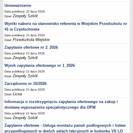
UDOSTĘPNIANIE INFORMACJI PUBLICZNEJ
Unieważnienie
OCHRONA DANYCH OSOBOWYCH
Data publikacji: 22 lipca 2026
Zespoły Szkół
Dział:
Wyniki naboru na stanowisko referenta w Miejskim Przedszkolu nr
41 w Częstochowie
Data publikacji: 21 lipca 2026
Przedszkola Miejskie
Dział:
Zapytanie ofertowe nr 2_2026
Data publikacji: 21 lipca 2026
Zespoły Szkół
Dział:
Wynik zapytania ofertowego nr 1_2026
Data publikacji: 21 lipca 2026
Zespoły Szkół
Dział:
Zarządzenie nr 10/2026
Data publikacji: 21 lipca 2026
Licea
Dział:
Informacja o rozstrzygnięciu zapytania ofertowego na zakup i
dostawę wyposażenia specjalistycznego dla OPM
Data publikacji: 21 lipca 2026
Zespoły Szkół
Dział:
Zapytanie ofertowe - Usługa montażu paneli podłogowych i listew
przypodłogowych w dwóch salach lekcyjnych w budynku VII LO