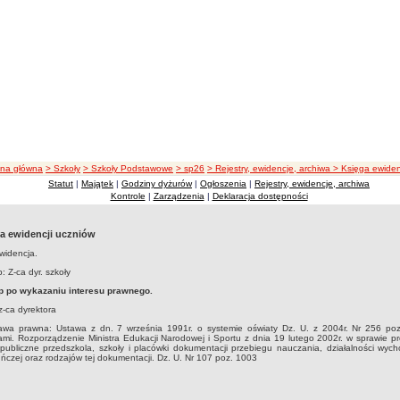
żka nawigacji
ona główna
> Szkoły
> Szkoły Podstawowe
> sp26
> Rejestry, ewidencje, archiwa
> Księga ewiden
Statut
|
Majątek
|
Godziny dyżurów
|
Ogłoszenia
|
Rejestry, ewidencje, archiwa
Kontrole
|
Zarządzenia
|
Deklaracja dostępności
a ewidencji uczniów
widencja.
: Z-ca dyr. szkoły
p po wykazaniu interesu prawnego.
 z-ca dyrektora
awa prawna: Ustawa z dn. 7 września 1991r. o systemie oświaty Dz. U. z 2004r. Nr 256 po
mi. Rozporządzenie Ministra Edukacji Narodowej i Sportu z dnia 19 lutego 2002r. w sprawie p
publiczne przedszkola, szkoły i placówki dokumentacji przebiegu nauczania, działalności wyc
ńczej oraz rodzajów tej dokumentacji. Dz. U. Nr 107 poz. 1003