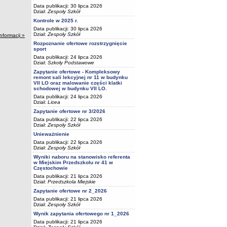
Data publikacji: 30 lipca 2026
Dział:
Zespoły Szkół
Kontrole w 2025 r.
Data publikacji: 30 lipca 2026
Dział:
Zespoły Szkół
informacji »
Rozpoznanie ofertowe rozstrzygnięcie
sport
Data publikacji: 24 lipca 2026
Dział:
Szkoły Podstawowe
Zapytanie ofertowe - Kompleksowy
remont sali lekcyjnej nr 11 w budynku
VII LO oraz malowanie części klatki
schodowej w budynku VII LO.
Data publikacji: 24 lipca 2026
Dział:
Licea
Zapytanie ofertowe nr 3/2026
Data publikacji: 22 lipca 2026
Dział:
Zespoły Szkół
Unieważnienie
Data publikacji: 22 lipca 2026
Dział:
Zespoły Szkół
Wyniki naboru na stanowisko referenta
w Miejskim Przedszkolu nr 41 w
Częstochowie
Data publikacji: 21 lipca 2026
Dział:
Przedszkola Miejskie
Zapytanie ofertowe nr 2_2026
Data publikacji: 21 lipca 2026
Dział:
Zespoły Szkół
Wynik zapytania ofertowego nr 1_2026
Data publikacji: 21 lipca 2026