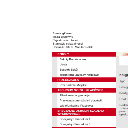
Strona główna
Mapa Biuletynu
Rejestr zmian treści
Statystyki oglądalności
Dziennik Ustaw
Monitor Polski
ście
Str
SZKOŁY
Menu
Szkoły Podstawowe
Licea
Zespoły Szkół
Techniczne Zakłady Naukowe
Księg
PRZEDSZKOLA
Typ: E
Przedszkola Miejskie
Dostęp
ARCHIWUM SZKÓŁ I PLACÓWEK
Dostę
Zlikwidowane gimnazja
Dział:
Przekształcone szkoły i placówki
Podst
Wielofunkcyjna Placówka
zmiana
SPECJALNE OŚRODKI SZKOLNO-
przez 
WYCHOWAWCZE
opieku
Specjalny Ośrodek nr 1
Specjalny Ośrodek nr 5