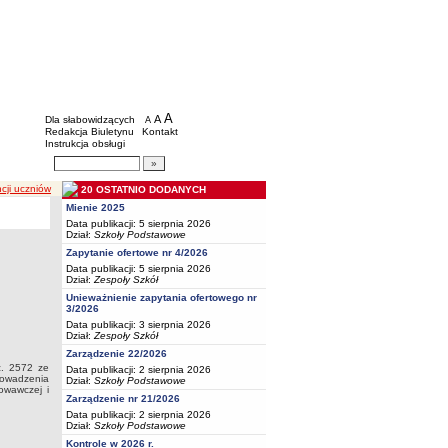
BIP - Oświata Częstochowa
Menu dodatkowe
A
powiększ czcionkę
A
standardowy rozmiar czcionki
Dla słabowidzących
A
pomniejsz czcionkę
Redakcja Biuletynu
Kontakt
Instrukcja obsługi
Wyszukiwarka artykułów
Szukaj
cji uczniów
20 OSTATNIO DODANYCH
Mienie 2025
Data publikacji: 5 sierpnia 2026
Dział:
Szkoły Podstawowe
Zapytanie ofertowe nr 4/2026
Data publikacji: 5 sierpnia 2026
Dział:
Zespoły Szkół
Unieważnienie zapytania ofertowego nr
3/2026
Data publikacji: 3 sierpnia 2026
Dział:
Zespoły Szkół
Zarządzenie 22/2026
z. 2572 ze
Data publikacji: 2 sierpnia 2026
rowadzenia
Dział:
Szkoły Podstawowe
howawczej i
Zarządzenie nr 21/2026
Data publikacji: 2 sierpnia 2026
Dział:
Szkoły Podstawowe
Kontrole w 2026 r.