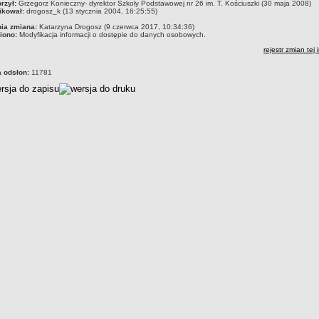
czka
rzył:
Grzegorz Konieczny- dyrektor Szkoły Podstawowej nr 26 im. T. Kościuszki (30 maja 2008)
ikował:
drogosz_k (13 stycznia 2004, 16:25:55)
nia zmiana:
Katarzyna Drogosz (9 czerwca 2017, 10:34:36)
iono:
Modyfikacja informacji o dostępie do danych osobowych.
rejestr zmian tej 
a odsłon:
11781