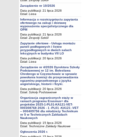
Dział:
Zespoły Szkół
Zarządzenie nr 10/2026
Data publikacji: 21 lipca 2026
Dział:
Licea
Informacja o rozstrzygnięciu zapytania
ofertowego na zakup i dostawę
wyposażenia specjalistycznego dla
OPM
Data publikacji: 21 lipca 2026
Dział:
Zespoły Szkół
Zapytanie ofertowe - Usługa montażu
paneli podłogowych i listew
przypodłogowych w dwóch salach
lekcyjnych w budynku VII LO
Data publikacji: 20 lipca 2026
Dział:
Licea
Zarządzenie nr 4/2026 Dyrektora Szkoły
Podstawowej nr 12 im. Bolesława
Chrobrego w Częstochowie w sprawie
powołania komisji do przeprowadzenia
egzaminu poprawkowego z języka
angielskiego, historii i fizyki.
Data publikacji: 20 lipca 2026
Dział:
Szkoły Podstawowe
Organizacja zagranicznych staży w
ramach programu Erasmus+ dla
projektów 2025-1-PL01-KA121-VET-
000308768 2026 - 1 -PL01 -KA121 -VET
– 000409756 dla młodzieży Technikum
nr 5 w Technicznych Zakładach
Naukowych
Data publikacji: 15 lipca 2026
Dział:
Techniczne Zakłady Naukowe
Ogłoszenia 2026 r.
Data publikacji: 15 lipca 2026