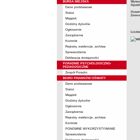
metry
BURSA MIEJSKA
Wytwo
Opubl
Dane podstawowe
Ostat
Statut
Zmien
Majątek
Godziny dyżurów
Ogłoszenie
Liczb
Zarządzenia
Kontrole
Rejestry, ewidencje, archiwa
Sprawozdania
Deklaracja dostępności
PORADNIE PSYCHOLOGICZNO-
PEDAGOGICZNE
Zespół Poradni
BIURO FINANSÓW OŚWIATY
Dane podstawowe
Statut
Majątek
Godziny dyżurów
Ogłoszenia
Zarządzenia
Rejestry, ewidencje, archiwa
Kontrole
PONOWNE WYKORZYSTYWANIE
Sprawozdania
Deklaracja dostępności