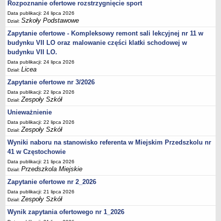
UDOSTĘPNIANIE INFORMACJI PUBLICZNEJ
Rozpoznanie ofertowe rozstrzygnięcie sport
OCHRONA DANYCH OSOBOWYCH
Data publikacji: 24 lipca 2026
Szkoły Podstawowe
Dział:
Zapytanie ofertowe - Kompleksowy remont sali lekcyjnej nr 11 w
budynku VII LO oraz malowanie części klatki schodowej w
budynku VII LO.
Data publikacji: 24 lipca 2026
Licea
Dział:
Zapytanie ofertowe nr 3/2026
Data publikacji: 22 lipca 2026
Zespoły Szkół
Dział:
Unieważnienie
Data publikacji: 22 lipca 2026
Zespoły Szkół
Dział:
Wyniki naboru na stanowisko referenta w Miejskim Przedszkolu nr
41 w Częstochowie
Data publikacji: 21 lipca 2026
Przedszkola Miejskie
Dział:
Zapytanie ofertowe nr 2_2026
Data publikacji: 21 lipca 2026
Zespoły Szkół
Dział:
Wynik zapytania ofertowego nr 1_2026