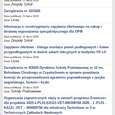
Data publikacji: 21 lipca 2026
Zespoły Szkół
Dział:
Zarządzenie nr 10/2026
Data publikacji: 21 lipca 2026
Licea
Dział:
Informacja o rozstrzygnięciu zapytania ofertowego na zakup i
dostawę wyposażenia specjalistycznego dla OPM
Data publikacji: 21 lipca 2026
Zespoły Szkół
Dział:
Zapytanie ofertowe - Usługa montażu paneli podłogowych i listew
przypodłogowych w dwóch salach lekcyjnych w budynku VII LO
Data publikacji: 20 lipca 2026
Licea
Dział:
Zarządzenie nr 4/2026 Dyrektora Szkoły Podstawowej nr 12 im.
Bolesława Chrobrego w Częstochowie w sprawie powołania
komisji do przeprowadzenia egzaminu poprawkowego z języka
angielskiego, historii i fizyki.
Data publikacji: 20 lipca 2026
Szkoły Podstawowe
Dział:
Organizacja zagranicznych staży w ramach programu Erasmus+
dla projektów 2025-1-PL01-KA121-VET-000308768 2026 - 1 -PL01 -
KA121 -VET – 000409756 dla młodzieży Technikum nr 5 w
Technicznych Zakładach Naukowych