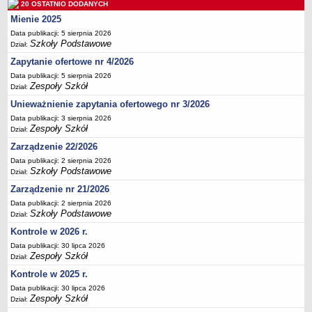
20 OSTATNIO DODANYCH
Deklaracja dostępności
Mienie 2025
PORADNIE PSYCHOLOGICZNO-PEDAGOGICZNE
Data publikacji: 5 sierpnia 2026
Zespół Poradni
Szkoły Podstawowe
Dział:
BIURO FINANSÓW OŚWIATY
Zapytanie ofertowe nr 4/2026
Dane podstawowe
Data publikacji: 5 sierpnia 2026
Zespoły Szkół
Dział:
Statut
Unieważnienie zapytania ofertowego nr 3/2026
Majątek
Data publikacji: 3 sierpnia 2026
Godziny dyżurów
Zespoły Szkół
Dział:
Ogłoszenia
Zarządzenie 22/2026
Data publikacji: 2 sierpnia 2026
Zarządzenia
Szkoły Podstawowe
Dział:
Rejestry, ewidencje, archiwa
Zarządzenie nr 21/2026
Kontrole
Data publikacji: 2 sierpnia 2026
Szkoły Podstawowe
Dział:
PONOWNE WYKORZYSTYWANIE
Kontrole w 2026 r.
Sprawozdania
Data publikacji: 30 lipca 2026
Deklaracja dostępności
Zespoły Szkół
Dział:
DEKLARACJA DOSTĘPNOŚCI
Kontrole w 2025 r.
OŚWIADCZENIA MAJĄTKOWE
Data publikacji: 30 lipca 2026
Zespoły Szkół
PONOWNE WYKORZYSTYWANIE
Dział: