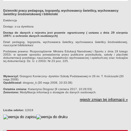
Przedszkola Miejskie
Dzienniki pracy pedagoga, logopedy, wychowawcy świetlicy, wychowawcy
ARCHIWUM SZKÓŁ I PLACÓWEK
świetlicy środowiskowej i biblioteki
Zlikwidowane gimnazja
Ewidencja
Przekształcone szkoły i placówki
Dostęp: z-ca dyrektora
Dostęp do danych z rejestru jest prawnie ograniczony ( ustawa z dnia 29 sierpnia
Wielofunkcyjna Placówka
1997r. o ochronie danych osobowych)
SPECJALNE OŚRODKI SZKOLNO-WYCHOWAWCZE
Dział: pedagog, logopeda, wychowawca świetlicy, wychowawca świetlicy środowiskowej,
nauczyciel bibliotekarz
Specjalny Ośrodek nr 1
Podstawa prawna: Rozporządzenie Ministra Edukacji Narodowej i Sportu z dnia 19 lutego
Specjalny Ośrodek nr 5
2002r. w sprawie sposobu prowadzenia przez publiczne przedszkola, szkoły i placówki
dokumentacji przebiegu nauczania, działalności wychowawczej i opiekuńczej oraz rodzajów
tej dokumentacji. Dz. U. z 2002r. Nr 23 poz. 225.
BURSA MIEJSKA
Dane podstawowe
Statut
metryczka
Wytworzył:
Grzegorz Konieczny- dyrektor Szkoły Podstawowej nr 26 im. T. Kościuszki (30
maja 2008)
Majątek
Opublikował:
drogosz_k (30 maja 2008, 10:33:38)
Ostatnia zmiana:
Katarzyna Drogosz (9 czerwca 2017, 10:26:03)
Godziny dyżurów
Zmieniono:
Modyfikacja informacji o dostępie do danych osobowych.
Ogłoszenie
rejestr zmian tej informacji »
Zarządzenia
Liczba odsłon:
11919
Kontrole
Rejestry, ewidencje, archiwa
Sprawozdania