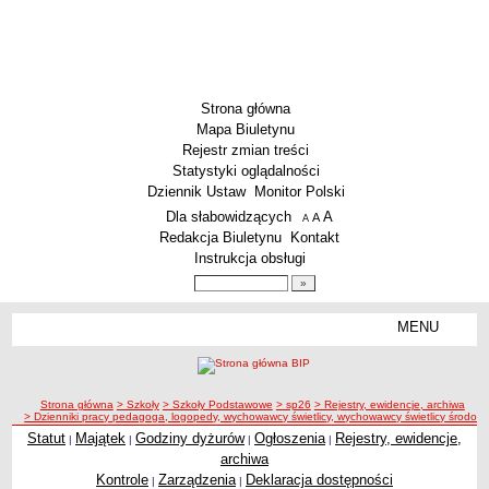
Strona główna
Mapa Biuletynu
Rejestr zmian treści
Statystyki oglądalności
Dziennik Ustaw
Monitor Polski
Menu dodatkowe
Dla słabowidzących
A
powiększ czcionkę
A
standardowy rozmiar czcionki
A
pomniejsz czcionkę
Redakcja Biuletynu
Kontakt
Instrukcja obsługi
Wyszukiwarka artykułów
Szukaj
MENU
Menu
SZKOŁY
Szkoły Podstawowe
ścieżka nawigacji
Strona główna
> Szkoły
> Szkoły Podstawowe
> sp26
> Rejestry, ewidencje, archiwa
Licea
> Dzienniki pracy pedagoga, logopedy, wychowawcy świetlicy, wychowawcy świetlicy środowisk
Zespoły Szkół
Statut
Majątek
Godziny dyżurów
Ogłoszenia
Rejestry, ewidencje,
|
|
|
|
archiwa
Techniczne Zakłady Naukowe
Kontrole
Zarządzenia
Deklaracja dostępności
|
|
PRZEDSZKOLA