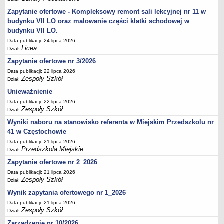
UDOSTĘPNIANIE INFORMACJI PUBLICZNEJ
Zapytanie ofertowe - Kompleksowy remont sali lekcyjnej nr 11 w
OCHRONA DANYCH OSOBOWYCH
budynku VII LO oraz malowanie części klatki schodowej w
budynku VII LO.
Data publikacji: 24 lipca 2026
Licea
Dział:
Zapytanie ofertowe nr 3/2026
Data publikacji: 22 lipca 2026
Zespoły Szkół
Dział:
Unieważnienie
Data publikacji: 22 lipca 2026
Zespoły Szkół
Dział:
Wyniki naboru na stanowisko referenta w Miejskim Przedszkolu nr
41 w Częstochowie
Data publikacji: 21 lipca 2026
Przedszkola Miejskie
Dział:
Zapytanie ofertowe nr 2_2026
Data publikacji: 21 lipca 2026
Zespoły Szkół
Dział:
Wynik zapytania ofertowego nr 1_2026
Data publikacji: 21 lipca 2026
Zespoły Szkół
Dział:
Zarządzenie nr 10/2026