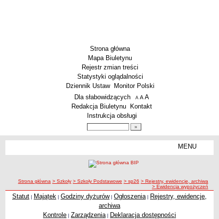
Strona główna
Mapa Biuletynu
Rejestr zmian treści
Statystyki oglądalności
Dziennik Ustaw
Monitor Polski
Menu dodatkowe
Dla słabowidzących
A
powiększ czcionkę
A
standardowy rozmiar czcionki
A
pomniejsz czcionkę
Redakcja Biuletynu
Kontakt
Instrukcja obsługi
Wyszukiwarka artykułów
Szukaj
MENU
Menu
SZKOŁY
Szkoły Podstawowe
ścieżka nawigacji
Strona główna
> Szkoły
> Szkoły Podstawowe
> sp26
> Rejestry, ewidencje, archiwa
Licea
> Ewidencja wypożyczeń
Zespoły Szkół
Statut
Majątek
Godziny dyżurów
Ogłoszenia
Rejestry, ewidencje,
|
|
|
|
archiwa
Techniczne Zakłady Naukowe
Kontrole
Zarządzenia
Deklaracja dostępności
|
|
PRZEDSZKOLA