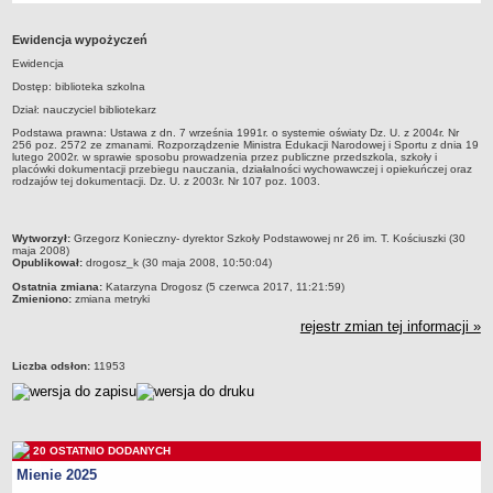
Przedszkola Miejskie
Ewidencja wypożyczeń
ARCHIWUM SZKÓŁ I PLACÓWEK
Ewidencja
Zlikwidowane gimnazja
Dostęp: biblioteka szkolna
Przekształcone szkoły i placówki
Dział: nauczyciel bibliotekarz
Wielofunkcyjna Placówka
Podstawa prawna: Ustawa z dn. 7 września 1991r. o systemie oświaty Dz. U. z 2004r. Nr
256 poz. 2572 ze zmanami. Rozporządzenie Ministra Edukacji Narodowej i Sportu z dnia 19
SPECJALNE OŚRODKI SZKOLNO-WYCHOWAWCZE
lutego 2002r. w sprawie sposobu prowadzenia przez publiczne przedszkola, szkoły i
placówki dokumentacji przebiegu nauczania, działalności wychowawczej i opiekuńczej oraz
Specjalny Ośrodek nr 1
rodzajów tej dokumentacji. Dz. U. z 2003r. Nr 107 poz. 1003.
Specjalny Ośrodek nr 5
BURSA MIEJSKA
metryczka
Wytworzył:
Grzegorz Konieczny- dyrektor Szkoły Podstawowej nr 26 im. T. Kościuszki (30
maja 2008)
Dane podstawowe
Opublikował:
drogosz_k (30 maja 2008, 10:50:04)
Statut
Ostatnia zmiana:
Katarzyna Drogosz (5 czerwca 2017, 11:21:59)
Zmieniono:
zmiana metryki
Majątek
rejestr zmian tej informacji »
Godziny dyżurów
Liczba odsłon:
11953
Ogłoszenie
Zarządzenia
Kontrole
20 OSTATNIO DODANYCH
Rejestry, ewidencje, archiwa
Mienie 2025
Sprawozdania