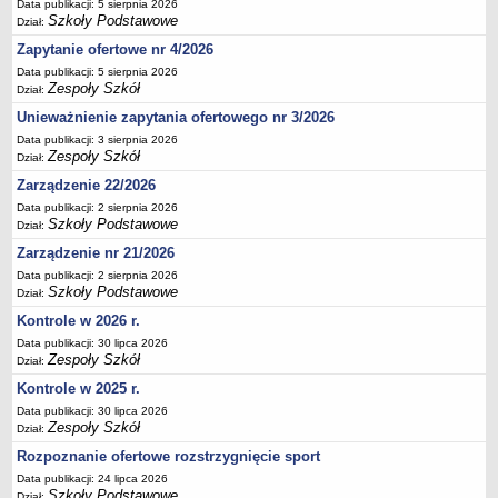
Data publikacji: 5 sierpnia 2026
Deklaracja dostępności
Szkoły Podstawowe
Dział:
PORADNIE PSYCHOLOGICZNO-PEDAGOGICZNE
Zapytanie ofertowe nr 4/2026
Zespół Poradni
Data publikacji: 5 sierpnia 2026
Zespoły Szkół
Dział:
BIURO FINANSÓW OŚWIATY
Dane podstawowe
Unieważnienie zapytania ofertowego nr 3/2026
Data publikacji: 3 sierpnia 2026
Statut
Zespoły Szkół
Dział:
Majątek
Zarządzenie 22/2026
Godziny dyżurów
Data publikacji: 2 sierpnia 2026
Szkoły Podstawowe
Dział:
Ogłoszenia
Zarządzenie nr 21/2026
Zarządzenia
Data publikacji: 2 sierpnia 2026
Rejestry, ewidencje, archiwa
Szkoły Podstawowe
Dział:
Kontrole
Kontrole w 2026 r.
Data publikacji: 30 lipca 2026
PONOWNE WYKORZYSTYWANIE
Zespoły Szkół
Dział:
Sprawozdania
Kontrole w 2025 r.
Deklaracja dostępności
Data publikacji: 30 lipca 2026
Zespoły Szkół
Dział:
DEKLARACJA DOSTĘPNOŚCI
OŚWIADCZENIA MAJĄTKOWE
Rozpoznanie ofertowe rozstrzygnięcie sport
PONOWNE WYKORZYSTYWANIE
Data publikacji: 24 lipca 2026
Szkoły Podstawowe
Dział: