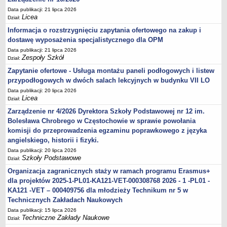
Data publikacji: 21 lipca 2026
Licea
Dział:
Informacja o rozstrzygnięciu zapytania ofertowego na zakup i
dostawę wyposażenia specjalistycznego dla OPM
Data publikacji: 21 lipca 2026
Zespoły Szkół
Dział:
Zapytanie ofertowe - Usługa montażu paneli podłogowych i listew
przypodłogowych w dwóch salach lekcyjnych w budynku VII LO
Data publikacji: 20 lipca 2026
Licea
Dział:
Zarządzenie nr 4/2026 Dyrektora Szkoły Podstawowej nr 12 im.
Bolesława Chrobrego w Częstochowie w sprawie powołania
komisji do przeprowadzenia egzaminu poprawkowego z języka
angielskiego, historii i fizyki.
Data publikacji: 20 lipca 2026
Szkoły Podstawowe
Dział:
Organizacja zagranicznych staży w ramach programu Erasmus+
dla projektów 2025-1-PL01-KA121-VET-000308768 2026 - 1 -PL01 -
KA121 -VET – 000409756 dla młodzieży Technikum nr 5 w
Technicznych Zakładach Naukowych
Data publikacji: 15 lipca 2026
Techniczne Zakłady Naukowe
Dział: